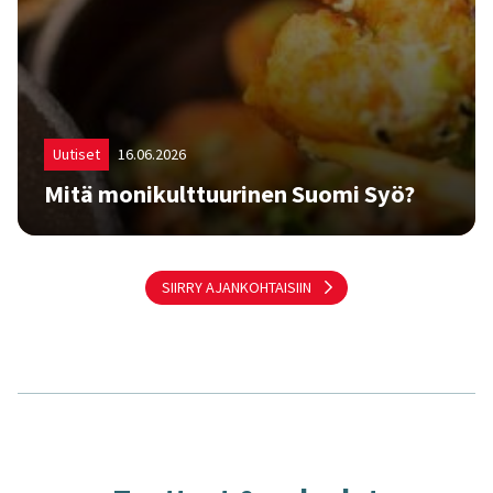
Uutiset
16.06.2026
Mitä mo­ni­kult­tuu­ri­nen Suomi Syö?
Suomi Syö -tutkimuksessa selvitetään joka vuosi
suomalaisten ruokailutrendejä sekä ajankohtaisia
asioita liittyen syömiseen ja elintarvikkeiden
SIIRRY AJANKOHTAISIIN
ostamiseen. Viime vuodesta lähtien olemme
toteuttaneet myös Monikulttuurinen Suomi Syö -
osion, jossa ruokailmiöitä on tutkittu
kielivähemmistöjen ja maahanmuuttajataustaisen
väestön parissa.