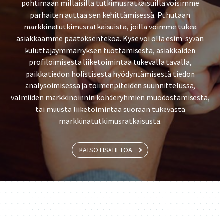
pohtimaan millaisilla tutkimusratkaisuilla voisimme
parhaiten auttaa sen kehittämisessä. Puhutaan
markkinatutkimusratkaisuista, joilla voimme tukea
asiakkaamme päätöksentekoa. Kyse voi olla esim. syvän
kuluttajaymmärryksen tuottamisesta, asiakkaiden
profiloimisesta liiketoimintaa tukevalla tavalla,
paikkatiedon holistisesta hyödyntämisestä tiedon
analysoimisessa ja toimenpiteiden suunnittelussa,
valmiiden markkinoinnin kohderyhmien muodostamisesta,
tai muusta liiketoimintaa suoraan tukevasta
markkinatutkimusratkaisusta.
KATSO LISÄTIETOA