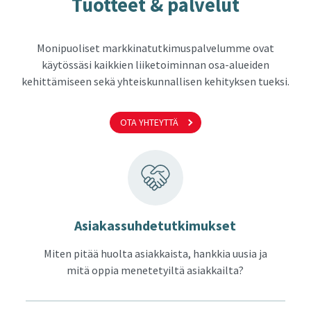
Tuot­teet & pal­ve­lut
Monipuoliset markkinatutkimuspalvelumme ovat
käytössäsi kaikkien liiketoiminnan osa-alueiden
kehittämiseen sekä yhteiskunnallisen kehityksen tueksi.
OTA YHTEYTTÄ
Asia­kas­suh­de­tut­ki­muk­set
Miten pitää huolta asiakkaista, hankkia uusia ja
mitä oppia menetetyiltä asiakkailta?