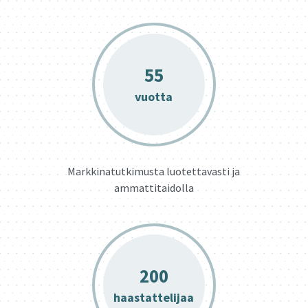
55
vuotta
Markkinatutkimusta luotettavasti ja
ammattitaidolla
200
haastattelijaa