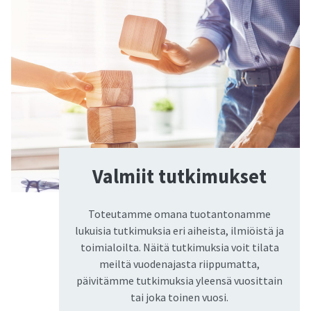
Val­miit tut­ki­muk­set
Toteutamme omana tuotantonamme
lukuisia tutkimuksia eri aiheista, ilmiöistä ja
toimialoilta. Näitä tutkimuksia voit tilata
meiltä vuodenajasta riippumatta,
päivitämme tutkimuksia yleensä vuosittain
tai joka toinen vuosi.