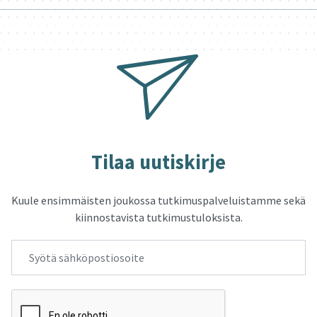
Tilaa uu­tis­kir­je
Kuule ensimmäisten joukossa tutkimuspalveluistamme sekä
kiinnostavista tutkimustuloksista.
Sähköpostiosoite