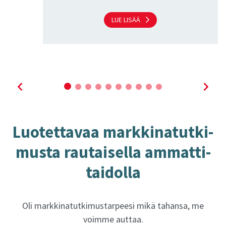
LUE LISÄÄ
Luo­tet­ta­vaa mark­ki­na­tut­ki­
mus­ta rau­tai­sel­la am­mat­ti­
tai­dol­la
Oli markkinatutkimustarpeesi mikä tahansa, me
voimme auttaa.