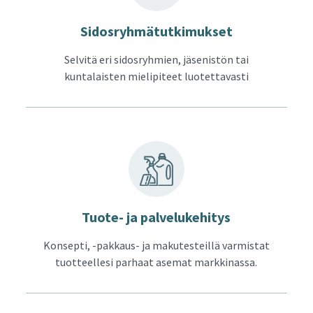
Si­dos­ryh­mä­tut­ki­muk­set
Selvitä eri sidosryhmien, jäsenistön tai
kuntalaisten mielipiteet luotettavasti
Tuote-​ ja pal­ve­lu­ke­hi­tys
Konsepti, -pakkaus- ja makutesteillä varmistat
tuotteellesi parhaat asemat markkinassa.