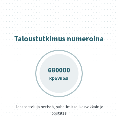
Ta­lous­tut­ki­mus nu­me­roi­na
680000
kpl/vuosi
Haastatteluja netissä, puhelimitse, kasvokkain ja
postitse