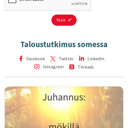
TILAA
Ta­lous­tut­ki­mus so­mes­sa
Facebook
LinkedIn
Twitter
Instagram
Threads