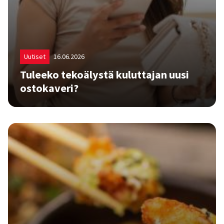
Uutiset
16.06.2026
Tu­lee­ko te­ko­ä­lys­tä ku­lut­ta­jan uusi
os­to­ka­ve­ri?
Tekoäly on jo siirtynyt monen suomalaisen arkeen: se
auttaa etsimään tietoa, tiivistämään sisältöjä,
vertailemaan vaihtoehtoja ja tuottamaan ideoita.
Seuraava askel kuluttajan ostopolussa voi olla vielä
merkittävämpi. Mitä tapahtuu, kun tekoäly ei
ainoastaan vastaa kysymyksiin, vaan auttaa
kuluttajaa valitsemaan tuotteen, vertailemaan
hintoja, arvioimaan vaihtoehtoja – ja tulevaisuudessa
mahdollisesti myös tekemään ostoksen kuluttajan
puolest…