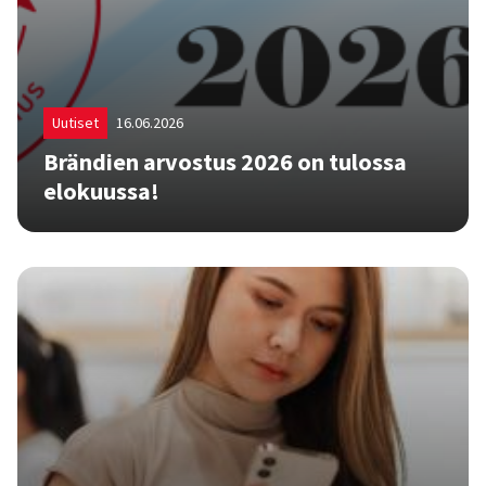
Uutiset
16.06.2026
Brän­dien ar­vos­tus 2026 on tu­los­sa
elo­kuus­sa!
Pyydä ennakkotarjous! Saat nopean tilaajan edun
30.6.2026 asti!