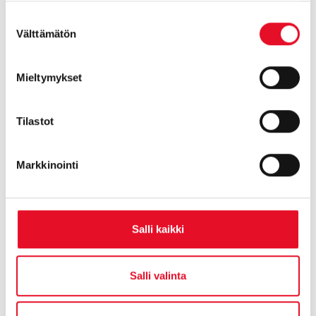
Suostumuksen
Välttämätön
valinta
Mieltymykset
Kva­li­ta­tii­vi­nen tut­ki­mus
Laadullisesta tutkimuksestamme vastaa
Tilastot
tytäryhtiömme, Suomen johtava kvalitoimisto
Inspirans.
Markkinointi
Salli kaikki
Salli valinta
Yh­tey­den­ot­to