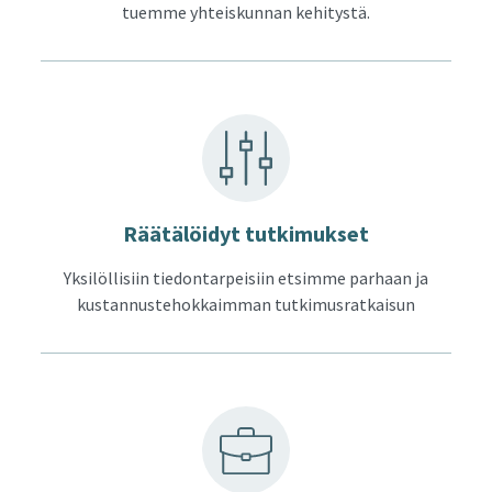
tuemme yhteiskunnan kehitystä.
Rää­tä­löi­dyt tut­ki­muk­set
Yksilöllisiin tiedontarpeisiin etsimme parhaan ja
kustannustehokkaimman tutkimusratkaisun