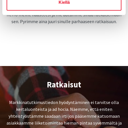
Kiellä
Kerro meille haasteesi ja me autamme sinua ratkaisemaan
sen. Pyrimme aina juuri sinulle parhaaseen ratkaisuun.
Rat­kai­sut
Markkinatutkimustiedon hyödyntäminen ei tarvitse olla
kertaluonteista ja ad hocia. Näemme, että eniten
yhteistyöstämme saadaan irti jos pääsemme katsomaan
asiakkaamme liiketoimintaa hieman pintaa syvemmältä ja