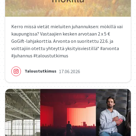
Kerro missä vietät mieluiten juhannuksen: mökillä vai
kaupungissa? Vastaajien kesken arvotaan 2 x 5 €
GoGift-lahjakorttia. Arvonta on suoritettu 22.6. ja
voittajiin otettu yhteyttä yksityisviestillä* #arvonta
#juhannus #taloustutkimus
17.06.2026
Taloustutkimus