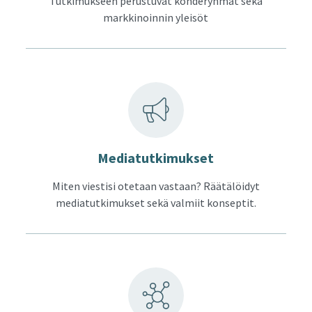
Tutkimukseen perustuvat kohderyhmät sekä
markkinoinnin yleisöt
Me­dia­tut­ki­muk­set
Miten viestisi otetaan vastaan? Räätälöidyt
mediatutkimukset sekä valmiit konseptit.