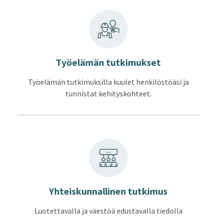
Työ­elä­män tut­ki­muk­set
Työelämän tutkimuksilla kuulet henkilöstöäsi ja
tunnistat kehityskohteet.
Yh­teis­kun­nal­li­nen tut­ki­mus
Luotettavalla ja väestöä edustavalla tiedolla