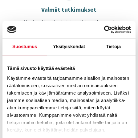
Val­miit tut­ki­muk­set
Monipuolisesti valmista tutkimustietoa eri
aihealueilta ja useilta toimialoilta.
Suostumus
Yksityiskohdat
Tietoja
Tämä sivusto käyttää evästeitä
Käytämme evästeitä tarjoamamme sisällön ja mainosten
räätälöimiseen, sosiaalisen median ominaisuuksien
Tie­don­ke­ruu
tukemiseen ja kävijämäärämme analysoimiseen. Lisäksi
jaamme sosiaalisen median, mainosalan ja analytiikka-
Toteutamme tutkimushaastatteluita kaikilla
alan kumppaneillemme tietoja siitä, miten käytät
menetelmillä asiakkaidemme tarpeisiin.
sivustoamme. Kumppanimme voivat yhdistää näitä
tietoja muihin tietoihin, joita olet antanut heille tai joita on
kerätty, kun olet käyttänyt heidän palvelujaan.