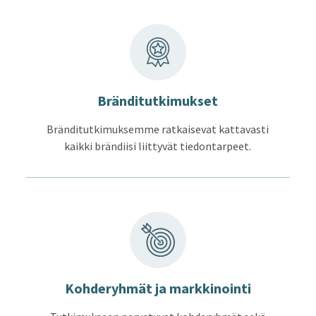
Brän­di­tut­ki­muk­set
Bränditutkimuksemme ratkaisevat kattavasti
kaikki brändiisi liittyvät tiedontarpeet.
Koh­de­ryh­mät ja mark­ki­noin­ti