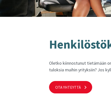
Hen­ki­lös­tö
Oletko kiinnostunut tietämään or
tuloksia muihin yrityksiin? Jos 
OTA YHTEYTTÄ