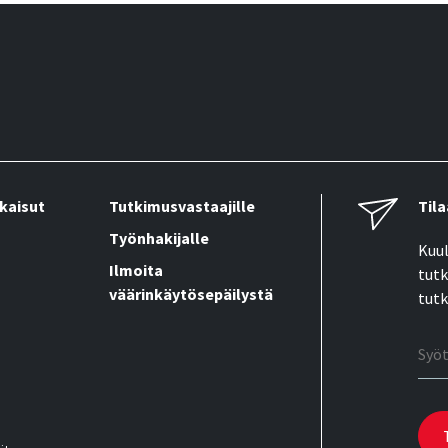
kaisut
Tutkimusvastaajille
Tila
Työnhakijalle
Kuul
Ilmoita
tutk
väärinkäytösepäilystä
tutk
Sähk