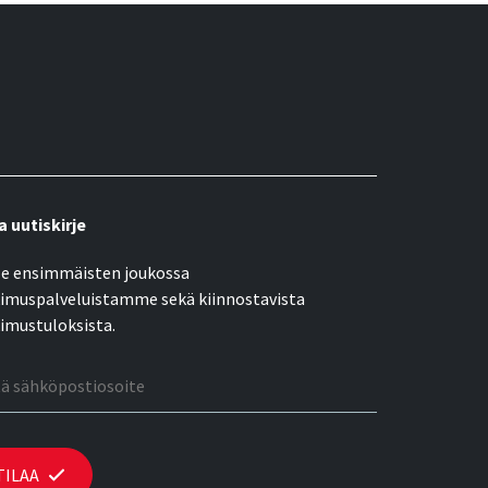
a uutiskirje
e ensimmäisten joukossa
imuspalveluistamme sekä kiinnostavista
imustuloksista.
öpostiosoite
TILAA