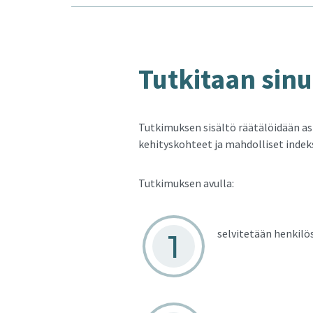
Tut­ki­taan sinun
Tutkimuksen sisältö räätälöidään as
kehityskohteet ja mahdolliset indek
Tutkimuksen avulla:
selvitetään henkilö