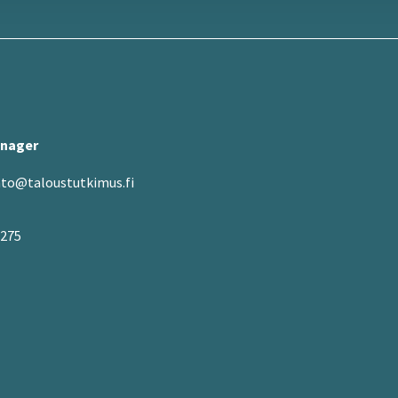
anager
hto@taloustutkimus.fi
5275