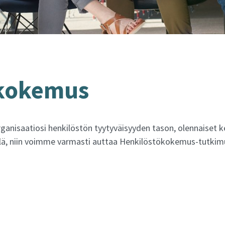
­ko­ke­mus
ganisaatiosi henkilöstön tyytyväisyyden tason, olennaiset 
kyllä, niin voimme varmasti auttaa Henkilöstökokemus-tutki