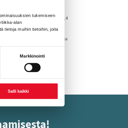
 ominaisuuksien tukemiseen
 saatavilla kokonaistason lisäksi 14
tiikka-alan
 tärkeyden henkilöstökokemukselle.
ietoja muihin tietoihin, joita
elevät ovat näihin tekijöihin.
tion kokoluokan mukaan tai vaikka
Markkinointi
Salli kaikki
a­mi­ses­ta!