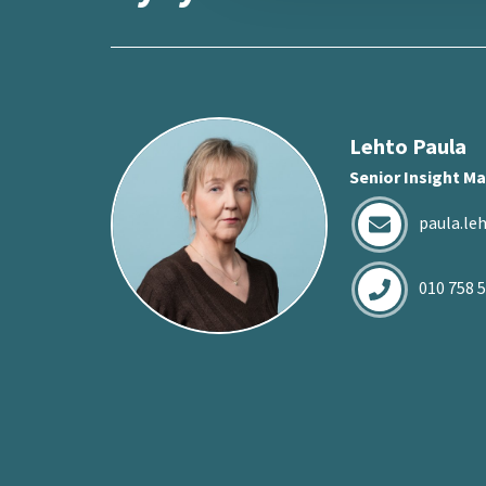
Lehto Paula
Senior Insight M
paula.le
010 758 