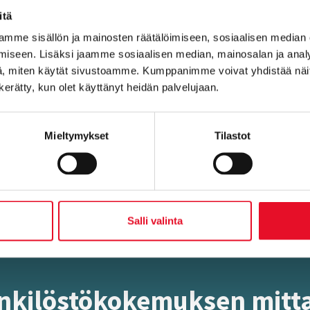
itä
mme sisällön ja mainosten räätälöimiseen, sosiaalisen median
lastollisesti luotettavia nelikenttäanalyysejä, joita palvelussa on
iseen. Lisäksi jaamme sosiaalisen median, mainosalan ja analy
eri osa-alueiden ja niiden sisällä olevien yksittäisten tekijöiden
, miten käytät sivustoamme. Kumppanimme voivat yhdistää näitä t
tä, miten tyytyväisiä suomalaiset tai tietyllä toimialalla työskent
n kerätty, kun olet käyttänyt heidän palvelujaan.
a myös tarkemmin rajatusta kohderyhmästä, esimerkiksi organisaa
Mieltymykset
Tilastot
Salli valinta
ki­lös­tö­ko­ke­muk­sen mit­ta