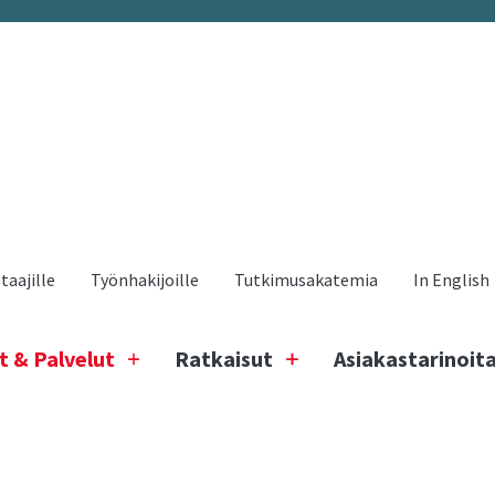
aajille
Työnhakijoille
Tutkimusakatemia
In English
t & Palvelut
Ratkaisut
Asiakastarinoit