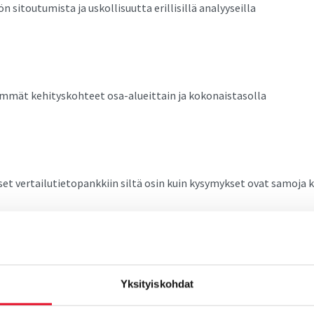
 sitoutumista ja uskollisuutta erillisillä analyyseilla
immät kehityskohteet osa-alueittain ja kokonaistasolla
et vertailutietopankkiin siltä osin kuin kysymykset ovat samoja k
stön halukkuus suositella yritystä työnantajana
Yksityiskohdat