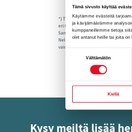
Tämä sivusto käyttää eväste
Käytämme evästeitä tarjoama
*) Tietopankin tuloksista on tehty ti
ja kävijämäärämme analysoim
eri toimialalta. Nelikentät kertovat 
kumppaneillemme tietoja siitä
Samalla ne antavat vertailutietoa sii
olet antanut heille tai joita o
Nelikenttäanalyysit ovat saatavill
vain yksityisen sektorin yrityksistä.
Suostumuksen
Välttämätön
valinta
Kiellä
Kysy meil­tä lisää hen­