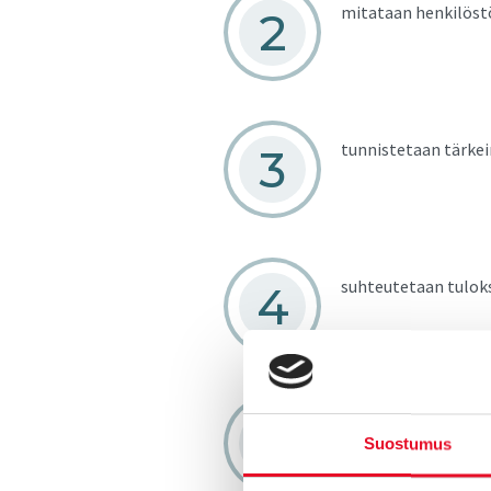
mitataan henkilöstön
tunnistetaan tärke
suhteutetaan tuloks
selvitetään henkilö
Suostumus