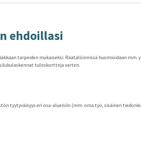
 eh­doil­la­si
iakkaan tarpeiden mukaiseksi. Räätälöinnissä huomioidaan mm. yr
silukulaskennat tuloskortteja varten.
stön tyytyväisyys eri osa-alueisiin (mm. oma työ, sisäinen tiedonk