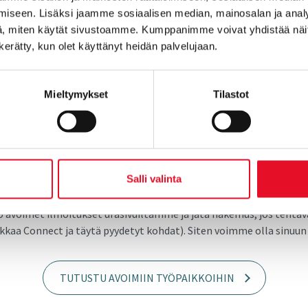
iseen. Lisäksi jaamme sosiaalisen median, mainosalan ja analy
, miten käytät sivustoamme. Kumppanimme voivat yhdistää näitä t
n kerätty, kun olet käyttänyt heidän palvelujaan.
Mieltymykset
Tilastot
­si?
Salli valinta
oteutuksessa meillä työskentelee taustoiltaan hyvin monimuotoi
ologeja, tilastotietelijöitä sekä monia muita koulutustaustoja. Tut
 avoimet ilmoitukset urasivuiltamme ja jätä hakemus, jos tehtävä 
ikkaa Connect ja täytä pyydetyt kohdat). Siten voimme olla sinu
TUTUSTU AVOIMIIN TYÖPAIKKOIHIN