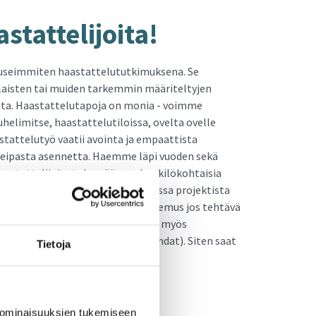
­tat­te­li­joi­ta!
useimmiten haastattelututkimuksena. Se
laisten tai muiden tarkemmin määriteltyjen
ta. Haastattelutapoja on monia - voimme
uhelimitse, haastattelutiloissa, ovelta ovelle
aastattelutyö vaatii avointa ja empaattista
a reipasta asennetta. Haemme läpi vuoden sekä
haastattelijoita tekemään ns. henkilökohtaisia
sten kotona tai julkisissa paikoissa projektista
tukset urasivuiltamme ja jätä hakemus jos tehtävä
aa myös kaverille! Urasivuilla voit myös
aa Connect ja täytä pyydetyt kohdat). Siten saat
Tietoja
sta ensimmäisenä tiedon.
AT
 ominaisuuksien tukemiseen