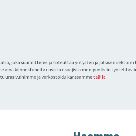
atio, joka suunnittelee ja toteuttaa yritysten ja julkisen sekto
e aina kiinnostuneita uusista osaajista monipuolisiin työtehtävii
utustu urasivuihimme ja verkostoidu kanssamme
täällä
.