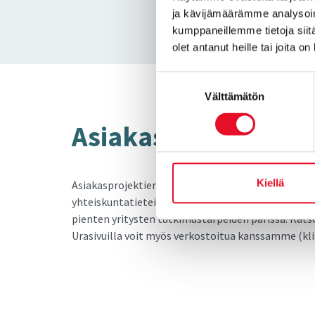
ja kävijämäärämme analysoim
kumppaneillemme tietoja siitä
olet antanut heille tai joita o
Suostumuksen
Välttämätön
valinta
Asia­kas­vas­tuul­li­sek
Kiellä
Asiakasprojektien eli tutkimusten myynnissä ja t
yhteiskuntatieteilijöitä, valtiotieteilijöitä, psyk
pienten yritysten tutkimustarpeiden parissa. Katso
Urasivuilla voit myös verkostoitua kanssamme (kl