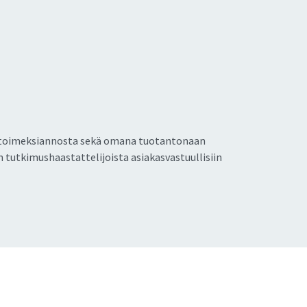
rin toimeksiannosta sekä omana tuotantonaan
n tutkimushaastattelijoista asiakasvastuullisiin