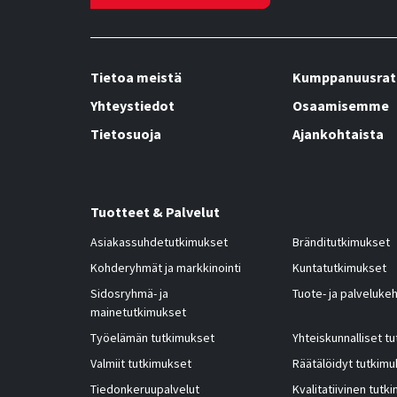
Tietoa meistä
Kumppanuusrat
Yhteystiedot
Osaamisemme
Tietosuoja
Ajankohtaista
Tuotteet & Palvelut
Asiakassuhdetutkimukset
Bränditutkimukset
Kohderyhmät ja markkinointi
Kuntatutkimukset
Sidosryhmä- ja
Tuote- ja palvelukeh
mainetutkimukset
Työelämän tutkimukset
Yhteiskunnalliset t
Valmiit tutkimukset
Räätälöidyt tutkimu
Tiedonkeruupalvelut
Kvalitatiivinen tutk