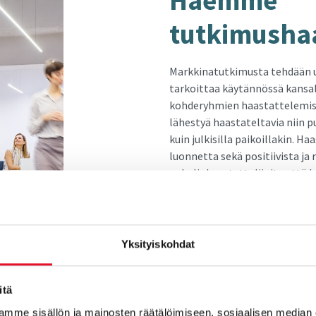
Haem­me
tut­ki­mus­haas
Markkinatutkimusta tehdään 
tarkoittaa käytännössä kansa
kohderyhmien haastattelemis
lähestyä haastateltavia niin p
kuin julkisilla paikoillakin. H
luonnetta sekä positiivista j
puhelinhaastattelijoita että 
haastatteluja kasvotusten ihmi
riippuen. Katso avoimet ilmoi
tuntuu sinulle sopivalta. Vinkk
verkostoitua kanssamme (klikk
Yksityiskohdat
jatkossa avoimista työpaikoi
itä
KATSO AVOIMET TYÖPAIK
mme sisällön ja mainosten räätälöimiseen, sosiaalisen median