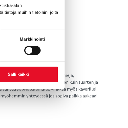
tiikka-alan
ietoja muihin tietoihin, joita
Markkinointi
Salli kaikki
nen asiantuntijajoukko. On ekonomeja,
kimusta tehdään niin julkisen puolen kuin suurten ja
tuntuu sopivalta sinulle. Vinkkaa myös kaverille!
un myöhemmin yhteydessä jos sopiva paikka aukeaa!