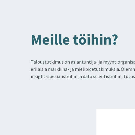
Meil­le töi­hin?
Taloustutkimus on asiantuntija- ja myyntiorganisa
erilaisia markkina- ja mielipidetutkimuksia. Olemm
insight-spesialisteihin ja data scientisteihin. T