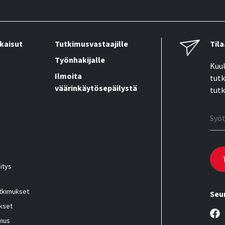
kaisut
Tutkimusvastaajille
Tila
Työnhakijalle
Kuul
Ilmoita
tutk
väärinkäytösepäilystä
tutk
Sähk
itys
utkimukset
Seu
kset
imus