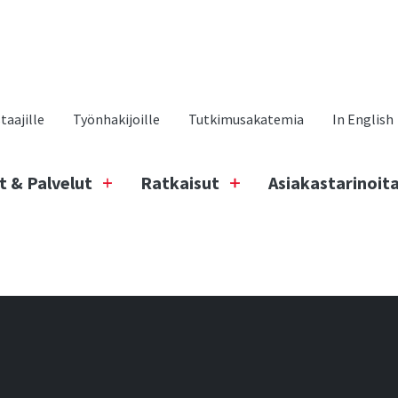
aajille
Työnhakijoille
Tutkimusakatemia
In English
t & Palvelut
Ratkaisut
Asiakastarinoit