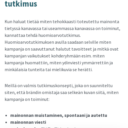
tut­ki­mus
Kun haluat tietää miten tehokkaasti toteutettu mainonta
tietyssä kanavassa tai useammassa kanavassa on toiminut,
kannattaa tehdä huomioarvotutkimus.
Huomioarvotutkimuksen avulla saadaan selville miten
kampanja on saavuttanut halutut tavoitteet ja mitkä ovat
kampanjan vaikutukset kohderyhmään esim. miten
kampanja huomattiin, miten ydinviesti ymmärrettiin ja
minkälaisia tunteita tai mielikuvia se herätti.
Meillä on valmis tutkimuskonsepti, joka on suunniteltu
siten, että brändin omistaja saa selkeän kuvan siitä, miten
kampanja on toiminut:
mainonnan muistaminen, spontaani ja autettu
mainonnan viesti