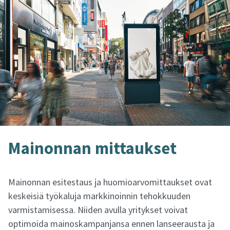
Mai­non­nan mit­tauk­set
Mainonnan esitestaus ja huomioarvomittaukset ovat
keskeisiä työkaluja markkinoinnin tehokkuuden
varmistamisessa. Niiden avulla yritykset voivat
optimoida mainoskampanjansa ennen lanseerausta ja