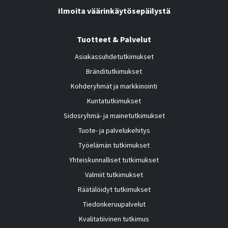
Ilmoita väärinkäytösepäilystä
Tuotteet & Palvelut
Asiakassuhdetutkimukset
Bränditutkimukset
Kohderyhmät ja markkinointi
Kuntatutkimukset
Sidosryhmä- ja mainetutkimukset
Tuote- ja palvelukehitys
Työelämän tutkimukset
Yhteiskunnalliset tutkimukset
Valmiit tutkimukset
Räätälöidyt tutkimukset
Tiedonkeruupalvelut
Kvalitatiivinen tutkimus