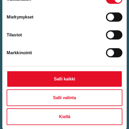
valinta
Mieltymykset
Tilastot
Markkinointi
Sip­po­nen Katja
Senior Insight Manager
Salli kaikki
katja.sipponen@taloustutkimus.fi
Salli valinta
010 758 5123
Kiellä