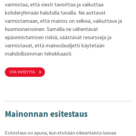
varmistaa, että viesti tavoittaa ja vaikuttaa
kohderyhmään halutulla tavalla. Ne auttavat
varmistamaan, että mainos on selkeä, vaikuttava ja
huomionarvoinen. Samalla ne vähentävät
epäonnistumisen riskiä, säästävät resursseja ja
varmistavat, että mainosbudjetti käytetään
mahdollisimman tehokkaasti.
OTA YHTEYTTÄ
Mai­non­nan esi­tes­taus
Esitestaus on apuna, kun etsitään oikeanlaista luovaa