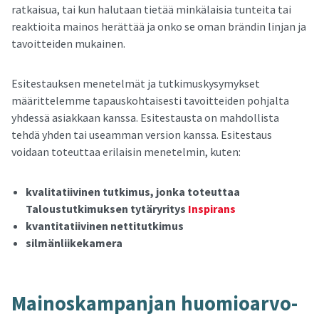
ratkaisua, tai kun halutaan tietää minkälaisia tunteita tai
reaktioita mainos herättää ja onko se oman brändin linjan ja
tavoitteiden mukainen.
Esitestauksen menetelmät ja tutkimuskysymykset
määrittelemme tapauskohtaisesti tavoitteiden pohjalta
yhdessä asiakkaan kanssa. Esitestausta on mahdollista
tehdä yhden tai useamman version kanssa. Esitestaus
voidaan toteuttaa erilaisin menetelmin, kuten:
kvalitatiivinen tutkimus, jonka toteuttaa
Taloustutkimuksen tytäryritys
Inspirans
kvantitatiivinen nettitutkimus
silmänliikekamera
Mai­nos­kam­pan­jan huo­mio­ar­vo­