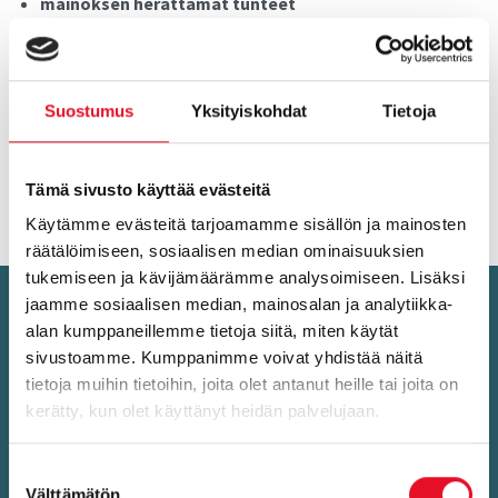
mainoksen herättämät tunteet
mainonnasta pitäminen
mielikuvat
aktivointi (kiinnostus, ostohalukkuus, lisätietojen
haku)
Suostumus
Yksityiskohdat
Tietoja
Esitestaaminen sekä kampanjasta saatu palaute auttaa
Tämä sivusto käyttää evästeitä
sinua kehittämään mainontaasi entistä paremmaksi. Ota
yhteyttä, niin kerromme lisää mittausmahdollisuuksista!
Käytämme evästeitä tarjoamamme sisällön ja mainosten
räätälöimiseen, sosiaalisen median ominaisuuksien
tukemiseen ja kävijämäärämme analysoimiseen. Lisäksi
Ota yh­teyt­tä, ker­rom­me mie­lel­
jaamme sosiaalisen median, mainosalan ja analytiikka-
alan kumppaneillemme tietoja siitä, miten käytät
läm­me lisää!
sivustoamme. Kumppanimme voivat yhdistää näitä
tietoja muihin tietoihin, joita olet antanut heille tai joita on
kerätty, kun olet käyttänyt heidän palvelujaan.
Suostumuksen
Välttämätön