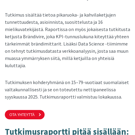
Tutkimus sisältää tietoa pikaruoka- ja kahvilaketjujen
tunnettuudesta, asioinnista, suosittelusta ja 16
mielikuvatekijästä. Raportissa on myös jokaisesta tutkitusta
ketjusta Brändivire, joka KPI-tunnuslukuna kiteyttää yhteen
tärkeimmät brändimittarit. Lisäksi Data Science -tiimimme
on tehnyt tutkimusdatasta verkkoanalyysin, josta saa muun
muassa ymmärryksen siitä, millä ketjuilla on yhteisiä
kuluttajia.
Tutkimuksen kohderyhmänä on 15–79-vuotiaat suomalaiset
valtakunnallisesti ja se on toteutettu nettipaneelissa
syyskuussa 2025. Tutkimusraportti valmistuu lokakuussa.
OTA YHTEYTTÄ
Tut­ki­mus­ra­port­ti pitää si­säl­lään: