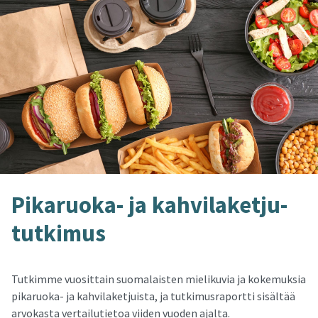
Pikaruoka-​ ja kah­vi­la­ket­ju­
tut­ki­mus
Tutkimme vuosittain suomalaisten mielikuvia ja kokemuksia
pikaruoka- ja kahvilaketjuista, ja tutkimusraportti sisältää
arvokasta vertailutietoa viiden vuoden ajalta.