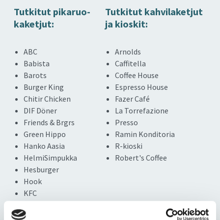
Tut­ki­tut pi­ka­ruo­
Tut­ki­tut kah­vi­la­ket­jut
ka­ket­jut:
ja kios­kit:
ABC
Arnolds
Babista
Caffitella
Barots
Coffee House
Burger King
Espresso House
Chitir Chicken
Fazer Café
DIF Döner
La Torrefazione
Friends & Brgrs
Presso
Green Hippo
Ramin Konditoria
Hanko Aasia
R-kioski
HelmiSimpukka
Robert's Coffee
Hesburger
Hook
KFC
Kotipizza
McDonald's