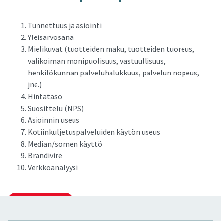
Tunnettuus ja asiointi
Yleisarvosana
Mielikuvat (tuotteiden maku, tuotteiden tuoreus,
valikoiman monipuolisuus, vastuullisuus,
henkilökunnan palveluhalukkuus, palvelun nopeus,
jne.)
Hintataso
Suosittelu (NPS)
Asioinnin useus
Kotiinkuljetuspalveluiden käytön useus
Median/somen käyttö
Brändivire
Verkkoanalyysi
OTA YHTEYTTÄ