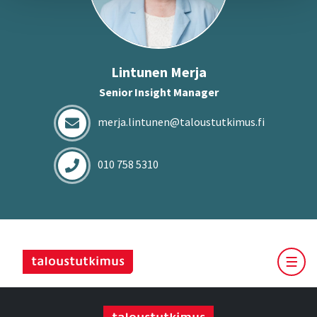
Lin­tu­nen Merja
Senior Insight Manager
merja.lintunen@taloustutkimus.fi
010 758 5310