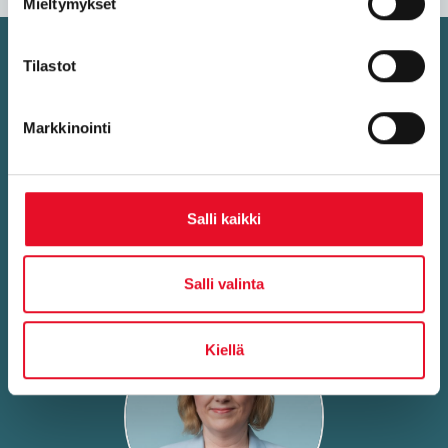
Mieltymykset
Ota yh­teyt­tä, ker­ron mie­lel­lä­ni
Tilastot
lisää
Markkinointi
Meillä on monipuolista osaamista ja näkemystä sekä paljon
erilaista tutkittua tietoa ruoasta ja syömisestä. Meihin
kannattaa olla yhteydessä myös muissa tutkimustarpeissa!
Salli kaikki
Salli valinta
Kiellä