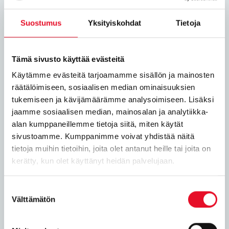
Naughty Brgr
Neste
Suostumus
Yksityiskohdat
Tietoja
Picnic
Pizza Buffa
Pizza Hut
Tämä sivusto käyttää evästeitä
Pretty Boy Wingery
Käytämme evästeitä tarjoamamme sisällön ja mainosten
Pupu
räätälöimiseen, sosiaalisen median ominaisuuksien
Rax
tukemiseen ja kävijämäärämme analysoimiseen. Lisäksi
Rolls
jaamme sosiaalisen median, mainosalan ja analytiikka-
Scanburger
alan kumppaneillemme tietoja siitä, miten käytät
Social Burgerjoint
sivustoamme. Kumppanimme voivat yhdistää näitä
Subway
tietoja muihin tietoihin, joita olet antanut heille tai joita on
Taco Bell
kerätty, kun olet käyttänyt heidän palvelujaan.
Teboil
Suostumuksen
Välttämätön
valinta