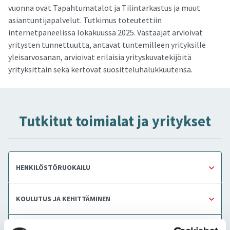
vuonna ovat Tapahtumatalot ja Tilintarkastus ja muut
asiantuntijapalvelut. Tutkimus toteutettiin
internetpaneelissa lokakuussa 2025. Vastaajat arvioivat
yritysten tunnettuutta, antavat tuntemilleen yrityksille
yleisarvosanan, arvioivat erilaisia yrityskuvatekijöitä
yrityksittäin sekä kertovat suositteluhalukkuutensa.
Tut­ki­tut toi­mia­lat ja yri­tyk­set
HENKILÖSTÖRUOKAILU
KOULUTUS JA KEHITTÄMINEN