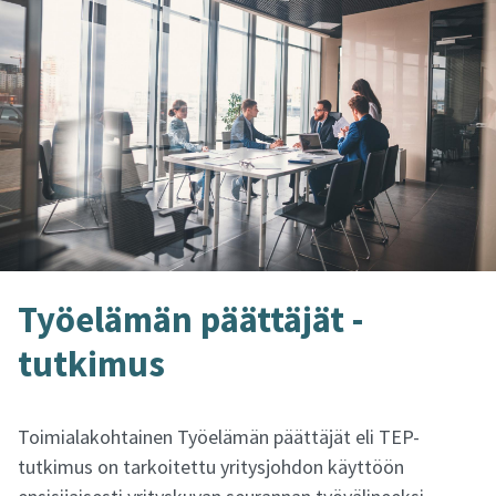
Työ­elä­män päät­tä­jät -​
tutkimus
Toimialakohtainen Työelämän päättäjät eli TEP-
tutkimus on tarkoitettu yritysjohdon käyttöön