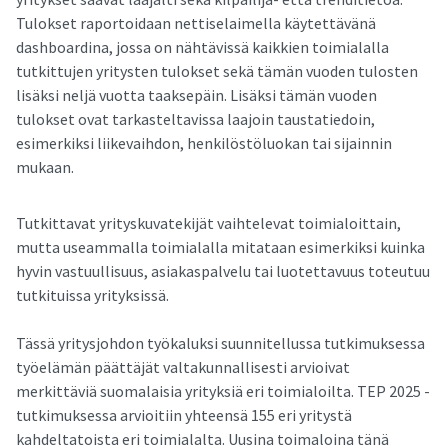
Tulokset raportoidaan nettiselaimella käytettävänä
dashboardina, jossa on nähtävissä kaikkien toimialalla
tutkittujen yritysten tulokset sekä tämän vuoden tulosten
lisäksi neljä vuotta taaksepäin. Lisäksi tämän vuoden
tulokset ovat tarkasteltavissa laajoin taustatiedoin,
esimerkiksi liikevaihdon, henkilöstöluokan tai sijainnin
mukaan.
Tutkittavat yrityskuvatekijät vaihtelevat toimialoittain,
mutta useammalla toimialalla mitataan esimerkiksi kuinka
hyvin vastuullisuus, asiakaspalvelu tai luotettavuus toteutuu
tutkituissa yrityksissä.
Tässä yritysjohdon työkaluksi suunnitellussa tutkimuksessa
työelämän päättäjät valtakunnallisesti arvioivat
merkittäviä suomalaisia yrityksiä eri toimialoilta. TEP 2025 -
tutkimuksessa arvioitiin yhteensä 155 eri yritystä
kahdeltatoista eri toimialalta. Uusina toimaloina tänä