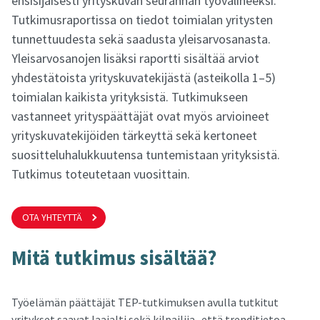
ensisijaisesti yrityskuvan seurannan työvälineeksi.
Tutkimusraportissa on tiedot toimialan yritysten
tunnettuudesta sekä saadusta yleisarvosanasta.
Yleisarvosanojen lisäksi raportti sisältää arviot
yhdestätoista yrityskuvatekijästä (asteikolla 1–5)
toimialan kaikista yrityksistä. Tutkimukseen
vastanneet yrityspäättäjät ovat myös arvioineet
yrityskuvatekijöiden tärkeyttä sekä kertoneet
suositteluhalukkuutensa tuntemistaan yrityksistä.
Tutkimus toteutetaan vuosittain.
OTA YHTEYTTÄ
Mitä tut­ki­mus si­säl­tää?
Työelämän päättäjät TEP-tutkimuksen avulla tutkitut
yritykset saavat laajalti sekä kilpailija- että trenditietoa.