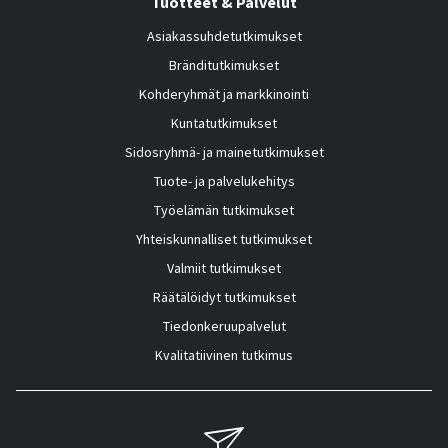
Tuotteet & Palvelut
Asiakassuhdetutkimukset
Bränditutkimukset
Kohderyhmät ja markkinointi
Kuntatutkimukset
Sidosryhmä- ja mainetutkimukset
Tuote- ja palvelukehitys
Työelämän tutkimukset
Yhteiskunnalliset tutkimukset
Valmiit tutkimukset
Räätälöidyt tutkimukset
Tiedonkeruupalvelut
Kvalitatiivinen tutkimus