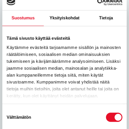
KULJETUS JA LOGISTIIKKA
MESSUJEN JA TAPAHTUMIEN JÄRJESTÄJÄT
Suostumus
Yksityiskohdat
Tietoja
MUUTTOPALVELUT
Tämä sivusto käyttää evästeitä
Käytämme evästeitä tarjoamamme sisällön ja mainosten
PERINTÄPALVELUT
räätälöimiseen, sosiaalisen median ominaisuuksien
tukemiseen ja kävijämäärämme analysoimiseen. Lisäksi
jaamme sosiaalisen median, mainosalan ja analytiikka-
SIIVOUSPALVELUT
alan kumppaneillemme tietoja siitä, miten käytät
sivustoamme. Kumppanimme voivat yhdistää näitä
TAPAHTUMATALOT
tietoja muihin tietoihin, joita olet antanut heille tai joita on
kerätty, kun olet käyttänyt heidän palvelujaan.
TILINTARKASTUS JA MUUT ASIANTUNTIJAPALVELUT
Suostumuksen
Välttämätön
valinta
TOIMISTOKALUSTEET