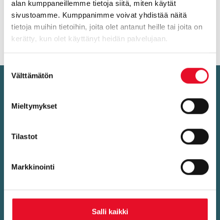
merkitys siihen, kuinka tyytyväisiä ollaan ylipäätään
alan kumppaneillemme tietoja siitä, miten käytät
nykyiseen omaan työhön. Miten sinun yrityksessäsi
sivustoamme. Kumppanimme voivat yhdistää näitä
kysymykseen vastattaisiin?
tietoja muihin tietoihin, joita olet antanut heille tai joita on
kerätty, kun olet käyttänyt heidän palvelujaan.
Suostumuksen
Välttämätön
valinta
Kysy meil­tä lisää!
Mieltymykset
Tilastot
Markkinointi
Salli kaikki