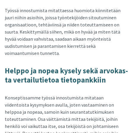
Työssä innostumista mitattaessa huomiota kiinnitetään
juuri niihin asioihin, joissa työntekijöiden sitoutuminen
organisaatioon, tehtäviinsä ja niiden toteuttamiseen on
suurta. Keskittymällä siihen, mikä on hyvää ja miten tätä
hyvää voidaan vahvistaa, saadaan aikaan myönteistä
uudistumisen ja parantamisen kierrettä sekä
voimaantumisen tunnetta.
Help­po ja nopea ky­se­ly sekä ar­vo­kas­
ta ver­tai­lu­tie­toa tie­to­pank­kiin
Konseptissamme työssä innostumista mitataan
viidentoista kysymyksen avulla, joten vastaaminen on
helppoa ja nopeaa, samoin kuin seurantatutkimuksen
toteuttaminen. Osa väittämistä mittaa tekijöitä, joihin
henkilö voi vaikuttaa itse, osa tekijöistä on johtamiseen