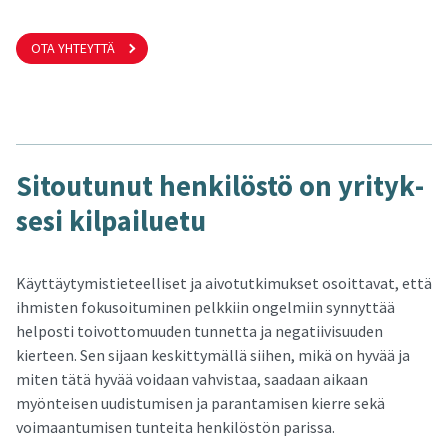
OTA YHTEYTTÄ
Si­tou­tu­nut hen­ki­lös­tö on yri­tyk­
se­si kil­pai­lue­tu
Käyttäytymistieteelliset ja aivotutkimukset osoittavat, että
ihmisten fokusoituminen pelkkiin ongelmiin synnyttää
helposti toivottomuuden tunnetta ja negatiivisuuden
kierteen. Sen sijaan keskittymällä siihen, mikä on hyvää ja
miten tätä hyvää voidaan vahvistaa, saadaan aikaan
myönteisen uudistumisen ja parantamisen kierre sekä
voimaantumisen tunteita henkilöstön parissa.