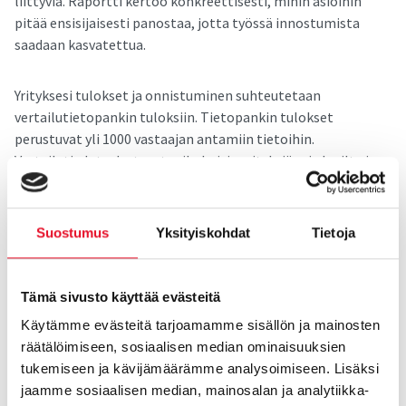
liittyviä. Raportti kertoo konkreettisesti, mihin asioihin
pitää ensisijaisesti panostaa, jotta työssä innostumista
saadaan kasvatettua.
Yrityksesi tulokset ja onnistuminen suhteutetaan
vertailutietopankin tuloksiin. Tietopankin tulokset
perustuvat yli 1000 vastaajan antamiin tietoihin.
Vertailutiedot edustavat erikokoisia yrityksiä eri alueilta ja
toimialoilta. Mukana on niin työntekijöitä kuin johtavassa
asemassakin olevia.
Suostumus
Yksityiskohdat
Tietoja
Tietopankin mukaan tärkeimmäksi työssä innostumista
mittaavaksi väittämäksi nousee ”aamuisin minusta tuntuu
Tämä sivusto käyttää evästeitä
hyvältä lähteä töihin”. Tämä tunne on arkitodellisuutta
ainakin muutaman kerran viikossa vajaalle kahdelle
Käytämme evästeitä tarjoamamme sisällön ja mainosten
kolmesta vastaajasta (60 %), kun taas runsas kymmenesosa
räätälöimiseen, sosiaalisen median ominaisuuksien
kokee vastaavanlaisesti vain muutaman kerran vuodessa tai
tukemiseen ja kävijämäärämme analysoimiseen. Lisäksi
ei lainkaan. Tällä tekijällä näyttää olevan myös erittäin suuri
jaamme sosiaalisen median, mainosalan ja analytiikka-