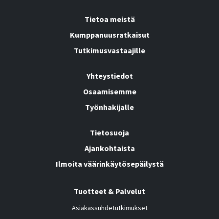
Tietoa meistä
Kumppanuusratkaisut
Tutkimusvastaajille
Yhteystiedot
Osaamisemme
Työnhakijalle
Tietosuoja
Ajankohtaista
Ilmoita väärinkäytösepäilystä
Tuotteet & Palvelut
Asiakassuhdetutkimukset