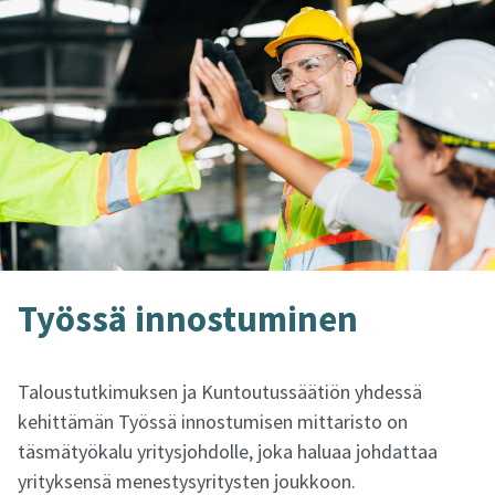
Työs­sä in­nos­tu­mi­nen
Taloustutkimuksen ja Kuntoutussäätiön yhdessä
kehittämän Työssä innostumisen mittaristo on
täsmätyökalu yritysjohdolle, joka haluaa johdattaa
yrityksensä menestysyritysten joukkoon.