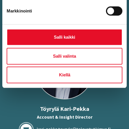
tutkimuksesta? Kysy lisää!
Markkinointi
Salli kaikki
Salli valinta
Kiellä
Töy­ry­lä Kari-​Pekka
Account & Insight Director