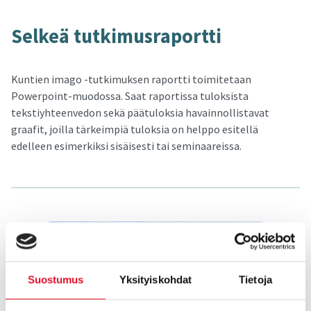
Sel­keä tut­ki­mus­ra­port­ti
Kuntien imago -tutkimuksen raportti toimitetaan
Powerpoint-muodossa. Saat raportissa tuloksista
tekstiyhteenvedon sekä päätuloksia havainnollistavat
graafit, joilla tärkeimpiä tuloksia on helppo esitellä
edelleen esimerkiksi sisäisesti tai seminaareissa.
Suostumus
Yksityiskohdat
Tietoja