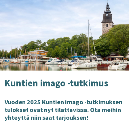
Kun­tien imago -​tutkimus
Vuo­den 2025 Kun­tien imago -​tutkimuksen
tu­lok­set ovat nyt ti­lat­ta­vis­sa. Ota mei­hin
yh­teyt­tä niin saat tar­jouk­sen!