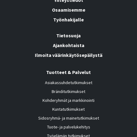
Osaamisemme
Työnhakijalle
Tietosuoja
Ajankohtaista
Ilmoita väärinkäytösepäilystä
Tuotteet & Palvelut
Asiakassuhdetutkimukset
Bränditutkimukset
Kohderyhmät ja markkinointi
Kuntatutkimukset
Sidosryhmä- ja mainetutkimukset
Tuote- ja palvelukehitys
Työelämän tutkimukset