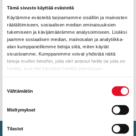
Tämä sivusto käyttää evästeitä
Käytämme evästeitä tarjoamamme sisällön ja mainosten
räätälöimiseen, sosiaalisen median ominaisuuksien
tukemiseen ja kävijämäärämme analysoimiseen. Lisäksi
jaamme sosiaalisen median, mainosalan ja analytiikka-
alan kumppaneillemme tietoja siitä, miten käytät
sivustoamme. Kumppanimme voivat yhdistää näitä
tietoja muihin tietoihin, joita olet antanut heille tai joita on
kerätty, kun olet käyttänyt heidän palvelujaan.
Naan­ta­li nousi kär­ki­pai­kal­le
Kun­tien imago -​tutkimuksessa
Suostumuksen
Välttämätön
valinta
KATSO TOP 10
Mieltymykset
Tilastot
Kiin­nos­tuit­ko Kun­tien imago -​