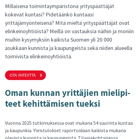
Millaisena toimintaympäristönä yrityspäättäjät
kokevat kuntasi? Pidetäänkö kuntaasi
yrittäjämyönteisenä? Mitä mieltä yrityspäättäjät ovat
elinkeinoyhtiöistä? Meillä on vastauksia näihin ja moniin
muihin kysymyksiin kaikista Suomen yli 20 000
asukkaan kunnista ja kaupungeista sekä niiden alueella
toimivista elinkeinoyhtiöistä.
OTA YHTEYTTÄ
Oman kun­nan yrit­tä­jien mie­li­pi­
teet ke­hit­tä­mi­sen tuek­si
Vuonna 2025 tutkimuksessa ovat mukana 54 suurinta kuntaa
ja kaupunkia. Yleistulokset raportoidaan kaikista mukana
olevista kunnista ja kaupungeista. Tilaajakohtaisessa