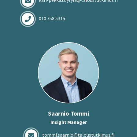
kari-pekka.toyryla@taloustutkimus.fi
010 758 5315
Saar­nio Tommi
Insight Manager
tommi.saarnio@taloustutkimus.fi