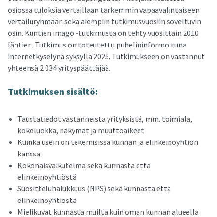
osiossa tuloksia vertaillaan tarkemmin vapaavalintaiseen
vertailuryhmään sekä aiempiin tutkimusvuosiin soveltuvin
osin. Kuntien imago -tutkimusta on tehty vuosittain 2010
lähtien. Tutkimus on toteutettu puhelininformoituna
internetkyselynä syksyllä 2025. Tutkimukseen on vastannut
yhteensä 2 034 yrityspäättäjää.
Tut­ki­muk­sen si­säl­tö:
Taustatiedot vastanneista yrityksistä, mm. toimiala,
kokoluokka, näkymät ja muuttoaikeet
Kuinka usein on tekemisissä kunnan ja elinkeinoyhtiön
kanssa
Kokonaisvaikutelma sekä kunnasta että
elinkeinoyhtiöstä
Suositteluhalukkuus (NPS) sekä kunnasta että
elinkeinoyhtiöstä
Mielikuvat kunnasta muilta kuin oman kunnan alueella