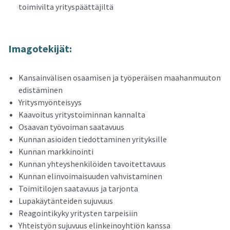
toimivilta yrityspäättäjiltä
Ima­go­te­ki­jät:
Kansainvälisen osaamisen ja työperäisen maahanmuuton
edistäminen
Yritysmyönteisyys
Kaavoitus yritystoiminnan kannalta
Osaavan työvoiman saatavuus
Kunnan asioiden tiedottaminen yrityksille
Kunnan markkinointi
Kunnan yhteyshenkilöiden tavoitettavuus
Kunnan elinvoimaisuuden vahvistaminen
Toimitilojen saatavuus ja tarjonta
Lupakäytänteiden sujuvuus
Reagointikyky yritysten tarpeisiin
Yhteistyön sujuvuus elinkeinoyhtiön kanssa