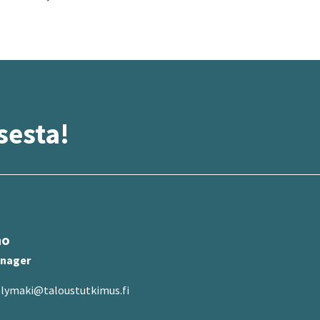
ses­ta!
mo
anager
lymaki@taloustutkimus.fi