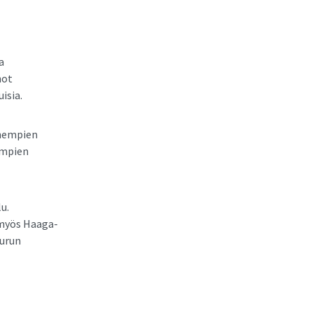
a
not
isia.
nhempien
impien
u.
 myös Haaga-
Turun