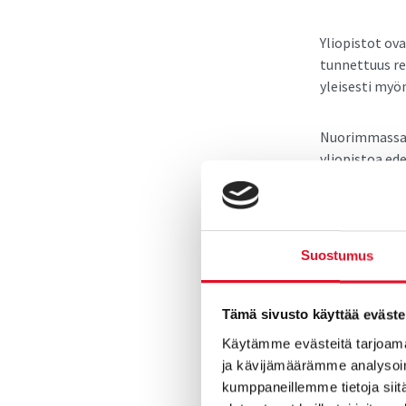
Yliopistot o
tunnettuus re
yleisesti my
Nuorimmassa t
yliopistoa ed
kääntyy toisin
kolmanneksi ar
-yliopisto, T
kyse, sitä pa
Suostumus
Ammattikorke
Tämä sivusto käyttää eväste
Poliisiammat
ja Poliisiamma
Käytämme evästeitä tarjoama
ammattikorkea
ja kävijämäärämme analysoim
kumppaneillemme tietoja siitä