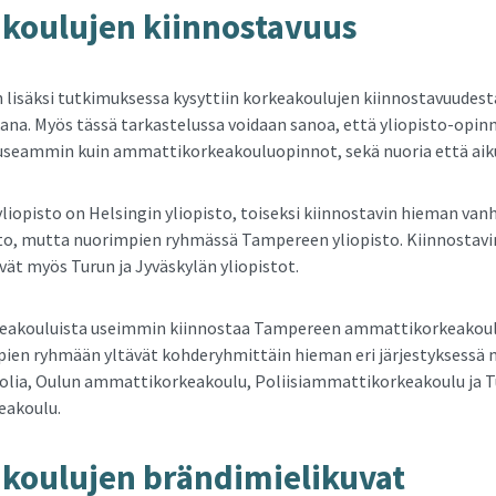
­kou­lu­jen kiin­nos­ta­vuus
lisäksi tutkimuksessa kysyttiin korkeakoulujen kiinnostavuudest
ana. Myös tässä tarkastelussa voidaan sanoa, että yliopisto-opin
useammin kuin ammattikorkeakouluopinnot, sekä nuoria että aiku
yliopisto on Helsingin yliopisto, toiseksi kiinnostavin hieman va
to, mutta nuorimpien ryhmässä Tampereen yliopisto. Kiinnostav
vät myös Turun ja Jyväskylän yliopistot.
akouluista useimmin kiinnostaa Tampereen ammattikorkeakoul
ien ryhmään yltävät kohderyhmittäin hieman eri järjestyksessä
olia, Oulun ammattikorkeakoulu, Poliisiammattikorkeakoulu ja 
akoulu.
kou­lu­jen brän­di­mie­li­ku­vat