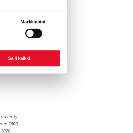
n Helsingin
oon kaikilla
mpereen
Markkinointi
mäisellä
tä usein
Helia, Lab-,
Salli kaikki
on tehty
noin 2500
 2020.