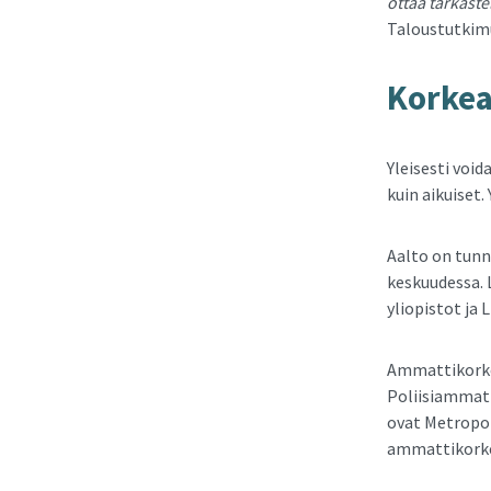
ottaa tarkast
Taloustutkim
Kor­kea
Yleisesti vo
kuin aikuiset
Aalto on tunne
keskuudessa. 
yliopistot ja 
Ammattikorkea
Poliisiammatt
ovat Metropo
ammattikorke