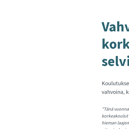
Vah­
kor­
sel­vi
Koulutukse
vahvoina, 
”Tänä vuonna 
korkeakoulut 
hieman laajem