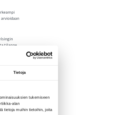
orkeampi
 arvioidaan
lsingin
ta tilanne
o on
yliopisto, LUT
ryhmästä on
Tietoja
ikorkeakoulu
 ominaisuuksien tukemiseen
rkeakoulut.
tiikka-alan
ietoja muihin tietoihin, joita