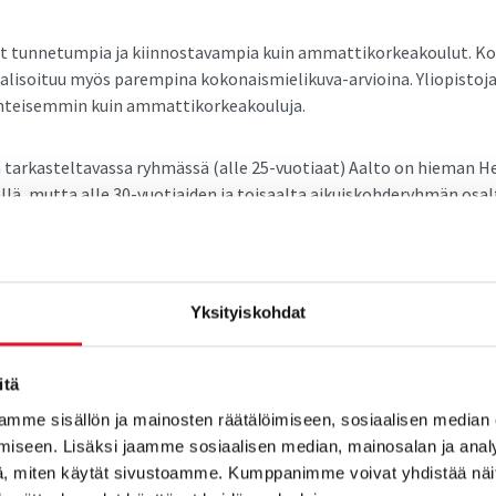
vat tunnetumpia ja kiinnostavampia kuin ammattikorkeakoulut. K
alisoituu myös parempina kokonaismielikuva-arvioina. Yliopistoja
önteisemmin kuin ammattikorkeakouluja.
arkasteltavassa ryhmässä (alle 25-vuotiaat) Aalto on hieman He
ellä, mutta alle 30-vuotiaiden ja toisaalta aikuiskohderyhmän osal
 päin, Helsingin yliopisto on hieman Aaltoa edellä. Turun yliopist
vostetuin. Muita kärkisijoille yltäviä yliopistoja ovat Jyväskylän 
aideyliopisto ja Tampereen yliopisto. Mitä nuoremmasta vastaaja
rempia arvosanoja kärkipään yliopistot saavat.
Yksityiskohdat
akoulujen ykkönen on Tampereen ammattikorkeakoulu, ennen
itä
tikorkeakoulua (nuoret). Aikuisten kohderyhmässä Lapin ammatt
ttikorkeakoulu jakavat toisen sijan. Muita kärkisijoilla olevia
mme sisällön ja mainosten räätälöimiseen, sosiaalisen median
kouluja ovat Jyväskylän, Metropolia, Oulun ja Turun ammattiko
iseen. Lisäksi jaamme sosiaalisen median, mainosalan ja analy
, miten käytät sivustoamme. Kumppanimme voivat yhdistää näitä t