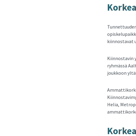
Kor­kea
Tunnettuuden 
opiskelupaikk
kiinnostavat 
Kiinnostavin 
ryhmässä Aal
joukkoon yltä
Ammattikorke
Kiinnostavimp
Helia, Metrop
ammattikorke
Kor­kea­