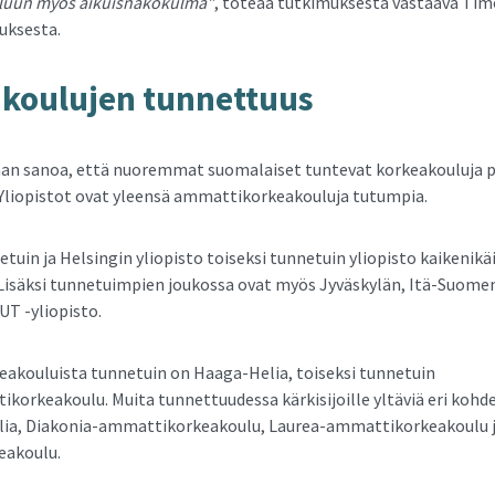
eluun myös aikuisnäkökulma”
, toteaa tutkimuksesta vastaava Tim
uksesta.
­kou­lu­jen tun­net­tuus
idaan sanoa, että nuoremmat suomalaiset tuntevat korkeakouluja
. Yliopistot ovat yleensä ammattikorkeakouluja tutumpia.
tuin ja Helsingin yliopisto toiseksi tunnetuin yliopisto kaikenikä
Lisäksi tunnetuimpien joukossa ovat myös Jyväskylän, Itä-Suom
LUT -yliopisto.
kouluista tunnetuin on Haaga-Helia, toiseksi tunnetuin
ikorkeakoulu. Muita tunnettuudessa kärkisijoille yltäviä eri koh
lia, Diakonia-ammattikorkeakoulu, Laurea-ammattikorkeakoulu
akoulu.