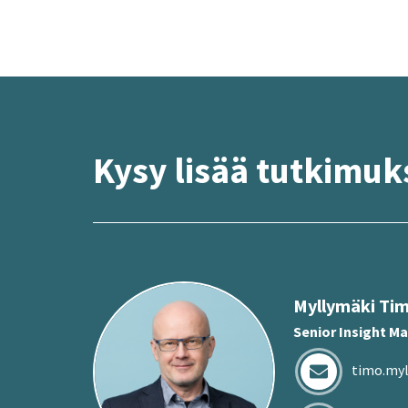
Kysy lisää tut­ki­muk­
Myl­ly­mä­ki Ti
Senior Insight M
timo.myl