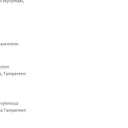
o Myllymäki,
 paremmin
isten
en, Tampereen
deryhmissä
 ja Tampereen