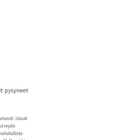
it pysyneet
isesti. Useat
kut myös
mahdollista