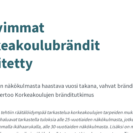
vim­mat
kea­kou­lubrän­dit
­tet­ty
n näkökulmasta haastava vuosi takana, vahvat bränd
kertoo Korkeakoulujen bränditutkimus
tehtiin räätälöidympää tarkastelua korkeakoulujen tarpeiden muka
haluavat tarkastella tuloksia alle 25-vuotiaiden näkökulmasta, jot
malla ikähaarukalla, alle 30-vuotiaiden näkökulmasta. Lisäksi on 