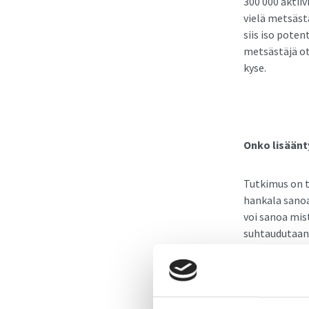
300 000 aktii
vielä metsäst
siis iso pote
metsästäjä o
kyse.
Onko lisäänt
Tutkimus on te
hankala sanoa
voi sanoa mis
suhtaudutaan
Viimeisten vu
tarjonta on l
myönteinen as