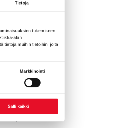
Tietoja
sten parissa
e
palkinnonkin
 ominaisuuksien tukemiseen
tiikka-alan
ietoja muihin tietoihin, joita
stakeskuksen
Markkinointi
nnössä
lti
sena.
htautuvien
nnut 1986
Salli kaikki
nhetkiseen 10
settamat ja