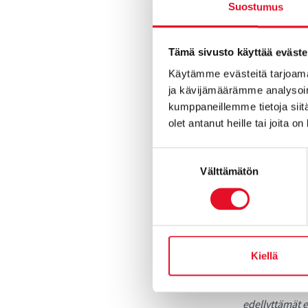
Suostumus
tutkimuksessa
vieläkin myönt
suunnatuista 
Tämä sivusto käyttää eväste
vuonna 2017.
Käytämme evästeitä tarjoama
ja kävijämäärämme analysoim
kumppaneillemme tietoja siitä
olet antanut heille tai joita o
Miksi suomal
viestintäpää
Suostumuksen
Välttämätön
valinta
”Suomen riist
tarkoittaa sit
yhteiskunnass
Myönteisen su
määrä ja määr
Kiellä
toteutetusta 
%:iin. Tämäkin
edellyttämät ee