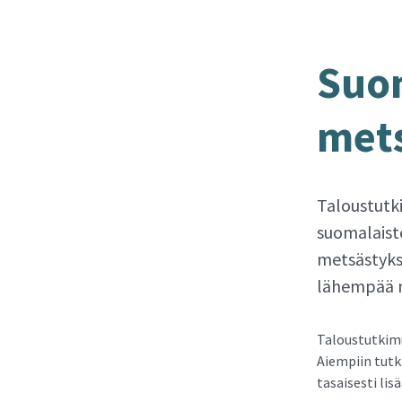
Suo­m
met­s
Taloustutk
suomalaist
metsästyks
lähempää m
Taloustutkimu
Aiempiin tutk
tasaisesti lis