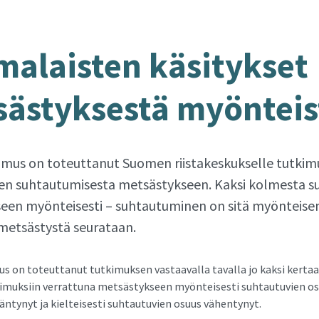
a­lais­ten kä­si­tyk­set
äs­tyk­ses­tä myön­teis
imus on toteuttanut Suomen riistakeskukselle tutki
en suhtautumisesta metsästykseen. Kaksi kolmesta s
een myönteisesti – suhtautuminen on sitä myönteis
etsästystä seurataan.
s on toteuttanut tutkimuksen vastaavalla tavalla jo kaksi kerta
imuksiin verrattuna metsästykseen myönteisesti suhtautuvien o
ääntynyt ja kielteisesti suhtautuvien osuus vähentynyt.