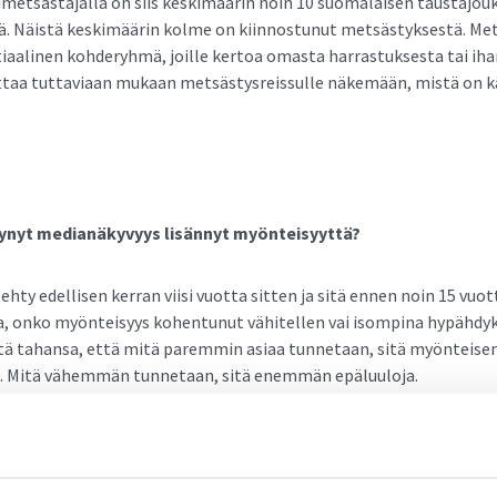
vimetsästäjällä on siis keskimäärin noin 10 suomalaisen taustajouk
ä. Näistä keskimäärin kolme on kiinnostunut metsästyksestä. Met
ntiaalinen kohderyhmä, joille kertoa omasta harrastuksesta tai iha
ttaa tuttaviaan mukaan metsästysreissulle näkemään, mistä on 
ynyt medianäkyvyys lisännyt myönteisyyttä?
hty edellisen kerran viisi vuotta sitten ja sitä ennen noin 15 vuot
, onko myönteisyys kohentunut vähitellen vai isompina hypähdyk
tä tahansa, että mitä paremmin asiaa tunnetaan, sitä myönteise
. Mitä vähemmän tunnetaan, sitä enemmän epäluuloja.
osien aikana erilaisten luonto-ohjelmien ja erityisesti metsästys
isääntynyt. Vaikka Suomessa on metsästetty aina ja se on ollut tut
ia suomalaisille jo aiemminkin, näiden ohjelmien – vaikka sitä ei 