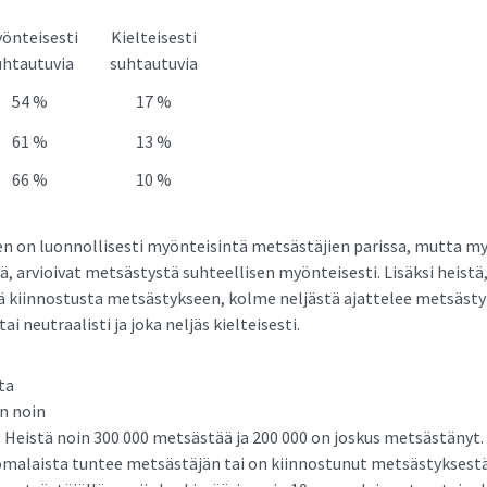
önteisesti
Kielteisesti
uhtautuvia
suhtautuvia
54 %
17 %
61 %
13 %
66 %
10 %
 on luonnollisesti myönteisintä metsästäjien parissa, mutta my
, arvioivat metsästystä suhteellisen myönteisesti. Lisäksi heistä, j
 kiinnostusta metsästykseen, kolme neljästä ajattelee metsäst
ai neutraalisti ja joka neljäs kielteisesti.
ta
n noin
. Heistä noin 300 000 metsästää ja 200 000 on joskus metsästänyt. 
malaista tuntee metsästäjän tai on kiinnostunut metsästyksestä