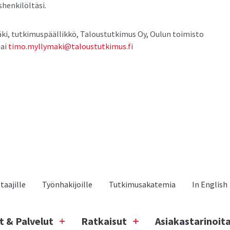
henkilöltäsi.
i, tutkimuspäällikkö, Taloustutkimus Oy, Oulun toimisto
tai
timo.myllymaki@taloustutkimus.fi
aajille
Työnhakijoille
Tutkimusakatemia
In English
t & Palvelut
Ratkaisut
Asiakastarinoit