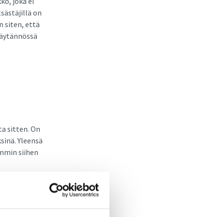
ko, joka ei
sästäjillä on
n siten, että
käytännössä
ta sitten. On
sinä. Yleensä
mmin siihen
ohjelmien
tu ja
tässä