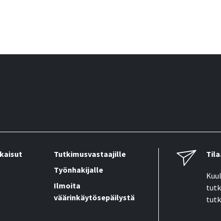
kaisut
Tutkimusvastaajille
Tila
Työnhakijalle
Kuul
Ilmoita
tutk
väärinkäytösepäilystä
tutk
Sähk