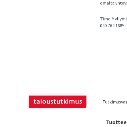
omalta yhteys
Timo Myllymäk
040 764 1685 
Tutkimusvast
Tuottee