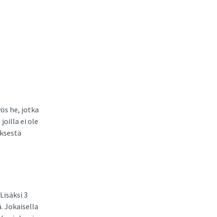
ös he, jotka
oilla ei ole
yksestä
Lisäksi 3
. Jokaisella