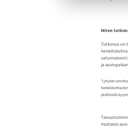
Miten tutkim
Tutkimus on 
henkilökohtai
satunnaisesti
ja asuinpaika
*Lyhyesti sanott
henkilökohtaisten
yksittäisillä kysy
Taloustutkimus
muitakin asio