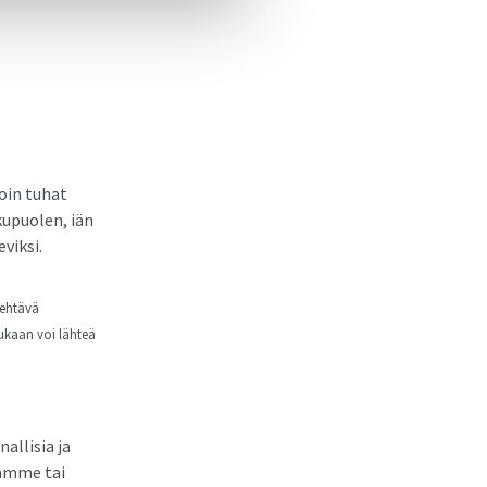
oin tuhat
kupuolen, iän
viksi.
tehtävä
ukaan voi lähteä
allisia ja
tämme tai