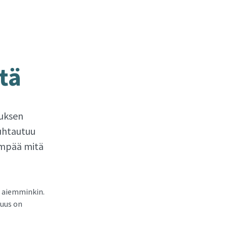
­tä
muksen
uhtautuu
empää mitä
a aiemminkin.
suus on