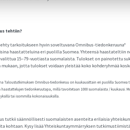
us tehtiin?
tehty tarkoitukseen hyvin soveltuvana Omnibus-tiedonkeruuna*
sina haastatteluina eri puolilla Suomea. Yhteensä haastateltiin n
 valittua 15–79-vuotiasta suomalaista. Tulokset on painotettu su
n mukaan, jotta tulokset voidaan yleistää koko kohderyhmää koske
una Taloustutkimuksen Omnibus-tiedonkeruu on kuukausittain eri puolilla Suomea 
 haastattelujen tiedonkeruutapa, millä tavoitetaan 1000 suomalaista / kuukausi. M
myksillä tai isommilla kokonaisuuksilla.
 tutkii säännöllisesti suomalaisten asenteita erilaisia yhteiskunn
ita kohtaan. Kysy lisää Yhteiskuntaymmärryksen tutkimustiimis