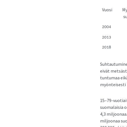
Vuosi
My
s
2004
2013
2018
Suhtautuminen
eivät metsästä
tuntumaa eikä
myönteisesti t
15–79-vuotiai
suomalaisia o
4,3 miljoonaa
miljoonaa suo