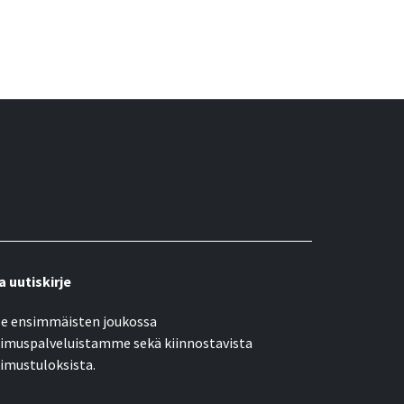
a uutiskirje
e ensimmäisten joukossa
imuspalveluistamme sekä kiinnostavista
imustuloksista.
öpostiosoite