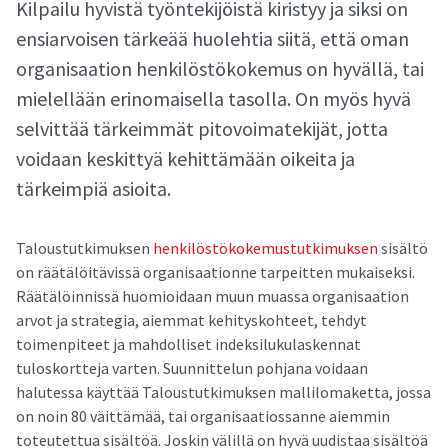
Kilpailu hyvistä työntekijöistä kiristyy ja siksi on
ensiarvoisen tärkeää huolehtia siitä, että oman
organisaation henkilöstökokemus on hyvällä, tai
mielellään erinomaisella tasolla. On myös hyvä
selvittää tärkeimmät pitovoimatekijät, jotta
voidaan keskittyä kehittämään oikeita ja
tärkeimpiä asioita.
Taloustutkimuksen
henkilöstökokemustutkimuksen
sisältö
on räätälöitävissä organisaationne tarpeitten mukaiseksi.
Räätälöinnissä huomioidaan muun muassa organisaation
arvot ja strategia, aiemmat kehityskohteet, tehdyt
toimenpiteet ja mahdolliset indeksilukulaskennat
tuloskortteja varten. Suunnittelun pohjana voidaan
halutessa käyttää Taloustutkimuksen mallilomaketta, jossa
on noin 80 väittämää, tai organisaatiossanne aiemmin
toteutettua sisältöä. Joskin välillä on hyvä uudistaa sisältöä