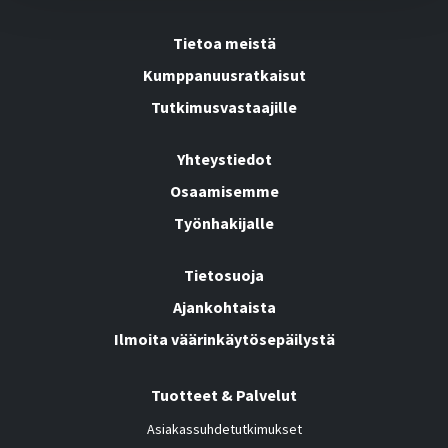
Tietoa meistä
Kumppanuusratkaisut
Tutkimusvastaajille
Yhteystiedot
Osaamisemme
Työnhakijalle
Tietosuoja
Ajankohtaista
Ilmoita väärinkäytösepäilystä
Tuotteet & Palvelut
Asiakassuhdetutkimukset