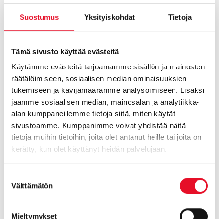
Teams-palaveri, jossa voidaan jutella lisää. Tai laita suoraan
Suostumus
Yksityiskohdat
Tietoja
tarjouspyyntö!
Paula Lehto
Tämä sivusto käyttää evästeitä
Senior Insight Manager
Käytämme evästeitä tarjoamamme sisällön ja mainosten
paula.lehto@taloustutkimus.fi
räätälöimiseen, sosiaalisen median ominaisuuksien
p. 010 758 5275
tukemiseen ja kävijämäärämme analysoimiseen. Lisäksi
jaamme sosiaalisen median, mainosalan ja analytiikka-
alan kumppaneillemme tietoja siitä, miten käytät
OTA YHTEYTTÄ
sivustoamme. Kumppanimme voivat yhdistää näitä
tietoja muihin tietoihin, joita olet antanut heille tai joita on
* Taloustutkimuksella on käytössään tietopankki, jossa on
kerätty, kun olet käyttänyt heidän palvelujaan.
4032 vertailuvastajaa. Vastaajat ovat vastanneet
Taloustutkimuksen Henkilöstökokemus -konseptin
Suostumuksen
mallilomakkeen noin 80 kysymykseen ajatellen omaa
Välttämätön
valinta
työtään ja organisaatiota, jossa työskentelee. Mallilomake
sisältää kysymyksiä omasta työstä, työssä jaksamisesta,
työilmapiiristä, koulutuksesta/kehittymisestä,
Mieltymykset