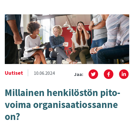
Uutiset
10.06.2024
Jaa:
Mil­lai­nen hen­ki­lös­tön pi­to­
voi­ma or­ga­ni­saa­tios­san­ne
on?