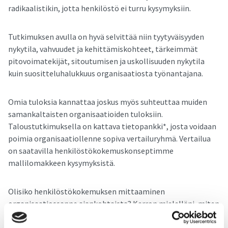
radikaalistikin, jotta henkilöstö ei turru kysymyksiin.
Tutkimuksen avulla on hyvä selvittää niin tyytyväisyyden
nykytila, vahvuudet ja kehittämiskohteet, tärkeimmät
pitovoimatekijät, sitoutumisen ja uskollisuuden nykytila
kuin suositteluhalukkuus organisaatiosta työnantajana.
Omia tuloksia kannattaa joskus myös suhteuttaa muiden
samankaltaisten organisaatioiden tuloksiin.
Taloustutkimuksella on kattava tietopankki*, josta voidaan
poimia organisaatiollenne sopiva vertailuryhmä. Vertailua
on saatavilla henkilöstökokemuskonseptimme
mallilomakkeen kysymyksistä.
Olisiko henkilöstökokemuksen mittaaminen
organisaatiossanne ajankohtaista? Kerron mielelläni, miten
Taloustutkimus voisi henkilöstökokemuksen mittaamisessa
teitä auttaa. Ole yhteydessä, niin sovitaan puolen tunnin