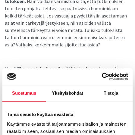
tuloksen.
Näin voidaan varmistua siitä, että tutkimuksen
tulosten pohjalta tehtävissä päätöksissä huomioidaan
kaikki tärkeät asiat. Jos vastaajia pyydettäisiin asettamaan
asiat vain tärkeysjärjestykseen, niin asioiden välistä
suhteellista tärkeyttä ei voida mitata. Tulisiko tuloksista
tällöin huomioida vain useimmin ensimmäiseksi sijoitettu
asia? Vai kaksi korkeimmalle sijoitettua asiaa?
MaxDiff-menetelmä sopii erittäin hyvin useissa maissa
tehtäviin tutkimuksiin,
sillä eri kulttuureissa on erilaisia
tapoja käyttää vastausasteikkoja. MaxDiff poistaa erilaisesta
asteikkojen käytöstä mahdollisesti syntyvän eron eri maiden
Suostumus
Yksityiskohdat
Tietoja
tuloksia vertailtaessa.
Tämä sivusto käyttää evästeitä
Ja koska MaxDiff analyysit tehdään vastaajakohtaisesti, niin
Käytämme evästeitä tarjoamamme sisällön ja mainosten
tulokset ovat hyödynnettävissä myös vastaajien
räätälöimiseen, sosiaalisen median ominaisuuksien