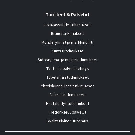
Tuotteet & Palvelut
Asiakassuhdetutkimukset
Bränditutkimukset
Kohderyhmät ja markkinointi
Kuntatutkimukset
Sidosryhmä- ja mainetutkimukset
Tuote- ja palvelukehitys
Työelämän tutkimukset
Yhteiskunnalliset tutkimukset
Valmiit tutkimukset
Räätälöidyt tutkimukset
Tiedonkeruupalvelut
Kvalitatiivinen tutkimus