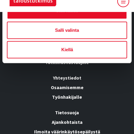
Salli kaikki
Salli valinta
Tietoa meistä
Kiellä
Kumppanuusratkaisut
Tutkimusvastaajille
Yhteystiedot
Osaamisemme
Työnhakijalle
Tietosuoja
Ajankohtaista
Ilmoita väärinkäytösepäilystä