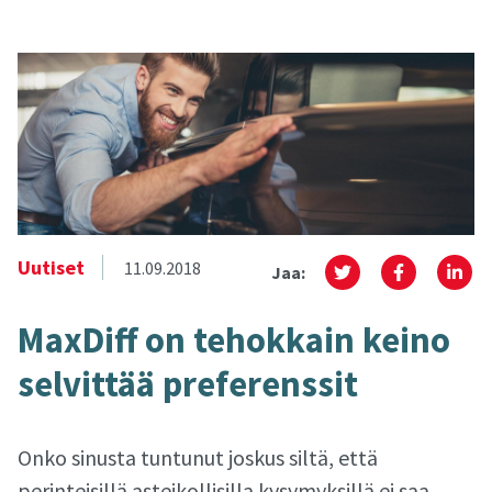
Uutiset
11.09.2018
Jaa:
MaxDiff on te­hok­kain keino
sel­vit­tää pre­fe­rens­sit
Onko sinusta tuntunut joskus siltä, että
perinteisillä asteikollisilla kysymyksillä ei saa