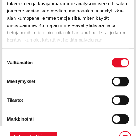
segmentoitiin
. Tuotteen tai palvelun ominaisuuksien
tukemiseen ja kävijämäärämme analysoimiseen. Lisäksi
tärkeys vaihtelee usein hyvinkin paljon vastaajien kesken ja
jaamme sosiaalisen median, mainosalan ja analytiikka-
siksi on hyödyllistä muodostaa ryhmiä, joilla on toisistaan
alan kumppaneillemme tietoja siitä, miten käytät
poikkeavat preferenssit. Näin markkinointiviestinnän
sivustoamme. Kumppanimme voivat yhdistää näitä
sisältöjä voidaan suunnitella eri asiakasryhmille ja tavoittaa
tietoja muihin tietoihin, joita olet antanut heille tai joita on
mahdollisimman suuren osan asiakaista heitä
kerätty, kun olet käyttänyt heidän palvelujaan.
puhuttelevalla viestinnällä.
Suostumuksen
Välttämätön
valinta
Jos olet kiinnostunut keskustelemaan MaxDiff-menetelmän
Mieltymykset
hyödyntämisestä, niin ole yhteydessä omaan
yhteyshenkilöösi Taloustutkimuksessa tai tutkimusjohtaja
Tilastot
Marko Perälahteen,
marko.peralahti@taloustutkimus.fi
, p.
010 758 5290.
Markkinointi