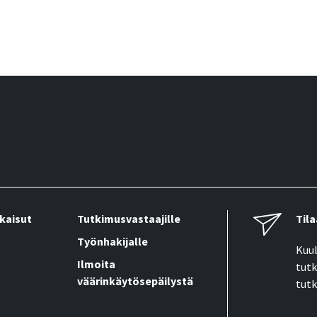
kaisut
Tutkimusvastaajille
Tila
Työnhakijalle
Kuul
Ilmoita
tutk
väärinkäytösepäilystä
tutk
Sähk