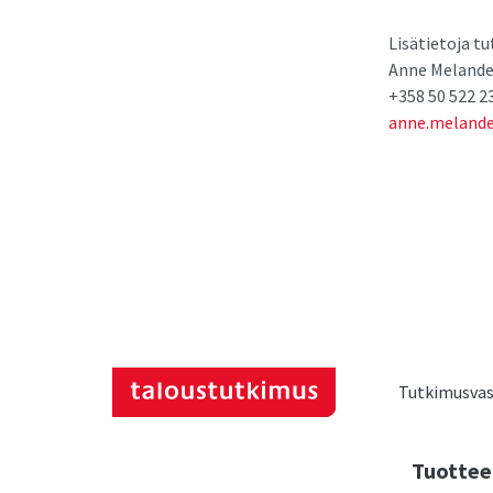
Lisätietoja t
Anne Melande
+358 50 522 2
anne.melande
Tutkimusvast
Tuottee