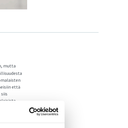
an, mutta
llisuudesta
uomalaisten
eisiin että
siis
alaisista