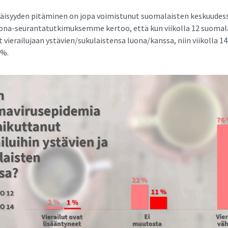
täisyyden pitäminen on jopa voimistunut suomalaisten keskuudes
rona-seurantatutkimuksemme kertoo, että kun viikolla 12 suomal
 vierailujaan ystävien/sukulaistensa luona/kanssa, niin viikolla 1
 %.