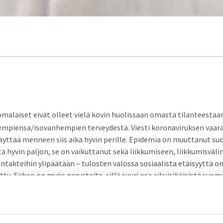
uomalaiset eivät olleet vielä kovin huolissaan omasta tilanteesta
empiensa/isovanhempien terveydestä. Viesti koronaviruksen vaara
näyttää menneen siis aika hyvin perille. Epidemia on muuttanut s
 hyvin paljon, se on vaikuttanut sekä liikkumiseen, liikkumisvälin
ontakteihin ylipäätään – tulosten valossa sosiaalista etäisyyttä on 
tu. Siihen on myös perusteita, sillä suuri osa aikuisikäisistä suom
iassa ns. kohonneen riskin ryhmiin.