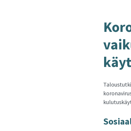
Ko­ro
vai­k
käyt
Taloustutk
koronavirus
kulutuskäyt
So­si­aa