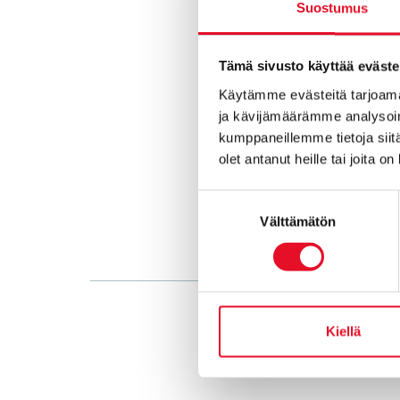
Suostumus
Tämä sivusto käyttää eväste
Käytämme evästeitä tarjoama
ja kävijämäärämme analysoim
kumppaneillemme tietoja siitä
olet antanut heille tai joita o
Suostumuksen
Välttämätön
valinta
Kiellä
Millaisesta 