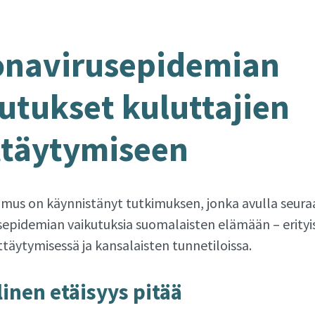
­na­vi­ruse­pi­de­mian
u­tuk­set ku­lut­ta­jien
­täy­ty­mi­seen
imus on käynnistänyt tutkimuksen, jonka avulla seu
epidemian vaikutuksia suomalaisten elämään – erityis
täytymisessä ja kansalaisten tunnetiloissa.
­li­nen etäi­syys pitää