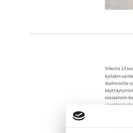
iikolla 13 s
V
kylläkin vanh
ikäihmisille 
käyttäytymistä
sosiaalisiin k
väestössä otet
kuuluu pandem