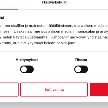
Yksityiskohdat
itä
mme sisällön ja mainosten räätälöimiseen, sosiaalisen median
iseen. Lisäksi jaamme sosiaalisen median, mainosalan ja analy
, miten käytät sivustoamme. Kumppanimme voivat yhdistää näitä t
n kerätty, kun olet käyttänyt heidän palvelujaan.
Mieltymykset
Tilastot
Salli valinta
tutkimuksesta on kyse?