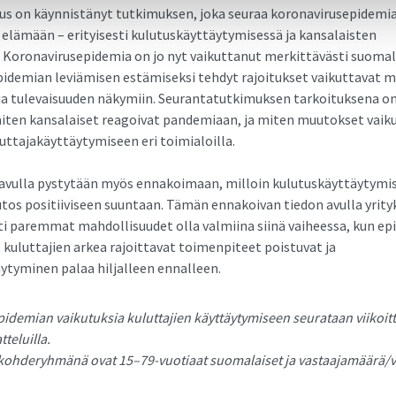
s on käynnistänyt tutkimuksen, joka seuraa koronavirusepidemia
elämään – erityisesti kulutuskäyttäytymisessä ja kansalaisten
. Koronavirusepidemia on jo nyt vaikuttanut merkittävästi suoma
pidemian leviämisen estämiseksi tehdyt rajoitukset vaikuttavat m
ja tulevaisuuden näkymiin. Seurantatutkimuksen tarkoituksena o
 miten kansalaiset reagoivat pandemiaan, ja miten muutokset vaik
luttajakäyttäytymiseen eri toimialoilla.
avulla pystytään myös ennakoimaan, milloin kulutuskäyttäytymi
os positiiviseen suuntaan. Tämän ennakoivan tiedon avulla yrityk
 paremmat mahdollisuudet olla valmiina siinä vaiheessa, kun e
 kuluttajien arkea rajoittavat toimenpiteet poistuvat ja
ytyminen palaa hiljalleen ennalleen.
idemian vaikutuksia kuluttajien käyttäytymiseen seurataan viikoit
teluilla.
ohderyhmänä ovat 15–79-vuotiaat suomalaiset ja vastaajamäärä/vi