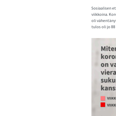
Sosiaalisen e
viikkoina. Ko
oli vähentänyt
tulos oli jo 88