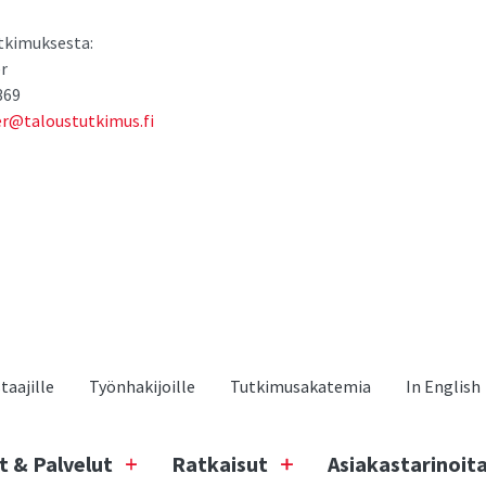
utkimuksesta:
r
369
r@taloustutkimus.fi
aajille
Työnhakijoille
Tutkimusakatemia
In English
t & Palvelut
Ratkaisut
Asiakastarinoit