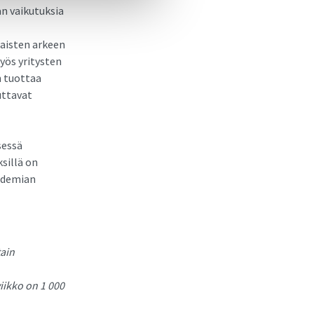
n vaikutuksia
laisten arkeen
yös yritysten
n tuottaa
uttavat
sessä
sillä on
pidemian
tain
ikko on 1 000