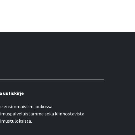
a uutiskirje
e ensimmäisten joukossa
imuspalveluistamme sekä kiinnostavista
imustuloksista.
öpostiosoite