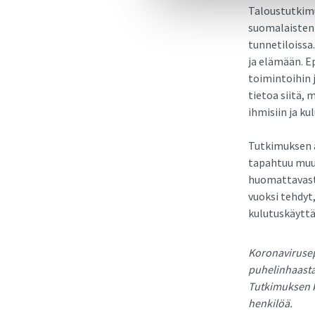
Taloustutkimu
suomalaisten 
tunnetiloissa
ja elämään. E
toimintoihin 
tietoa siitä,
ihmisiin ja ku
Tutkimuksen 
tapahtuu muut
huomattavasti
vuoksi tehdyt,
kulutuskäyttä
Koronavirusep
puhelinhaastat
Tutkimuksen k
henkilöä.