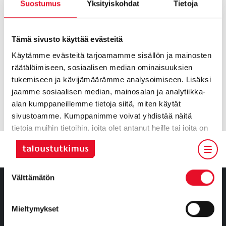
perusteella kolmessa eri
Suostumus
Yksityiskohdat
Tietoja
kategoriassa.
Puhujana Tommi Saarnio, Insight
Manager Taloustutkimukselta.
Tämä sivusto käyttää evästeitä
Käytämme evästeitä tarjoamamme sisällön ja mainosten
Voit katsoa webinaaritallenteen
täältä!
räätälöimiseen, sosiaalisen median ominaisuuksien
tukemiseen ja kävijämäärämme analysoimiseen. Lisäksi
Lisätietoja Työnantajamielikuvatutkimus 2024 - Suomen
jaamme sosiaalisen median, mainosalan ja analytiikka-
suurimmat kunnat -tutkimuksesta voit lukea
täältä!
alan kumppaneillemme tietoja siitä, miten käytät
sivustoamme. Kumppanimme voivat yhdistää näitä
tietoja muihin tietoihin, joita olet antanut heille tai joita on
kerätty, kun olet käyttänyt heidän palvelujaan.
Suostumuksen
Välttämätön
valinta
Mieltymykset
Tietoa meistä