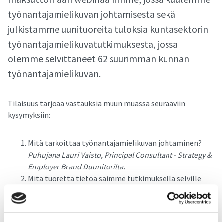
työnantajamielikuvan johtamisesta sekä
julkistamme uunituoreita tuloksia kuntasektorin
työnantajamielikuvatutkimuksesta, jossa
olemme selvittäneet 62 suurimman kunnan
työnantajamielikuvan.
Tilaisuus tarjoaa vastauksia muun muassa seuraaviin
kysymyksiin:
Mitä tarkoittaa työnantajamielikuvan johtaminen?
Puhujana Lauri Vaisto, Principal Consultant - Strategy &
Employer Brand Duunitorilta.
Mitä tuoretta tietoa saimme tutkimuksella selville
työnantajamielikuvien tiimoilta?
Puhujana Paula
Lehto, Senior Insight Manager Taloustutkimukselta.
TOP5 parhaat kunnat Suomessa työnantajamielikuvan