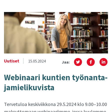
Uutiset
15.05.2024
Jaa:
Webinaari kun­tien työ­nan­ta­
ja­mie­li­ku­vis­ta
Tervetuloa keskiviikkona 29.5.2024 klo 9.00–10.00
maksuttomaan webinaariimme, jossa kuulemme