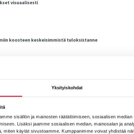
set visuaalisesti
iin koosteen keskeisimmistä tuloksistanne
 kyselynä suomeksi, ruotsiksi ja englanniksi. Vastaajina 2300
Yksityiskohdat
it:
itä
mme sisällön ja mainosten räätälöimiseen, sosiaalisen median
iseen. Lisäksi jaamme sosiaalisen median, mainosalan ja analy
, miten käytät sivustoamme. Kumppanimme voivat yhdistää näitä t