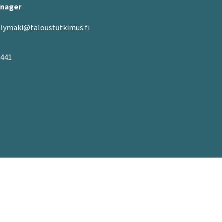
anager
lymaki@taloustutkimus.fi
5441