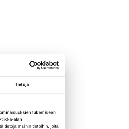
 alle 30-vuotiasta nuorta
Tietoja
 ominaisuuksien tukemiseen
tiikka-alan
ietoja muihin tietoihin, joita