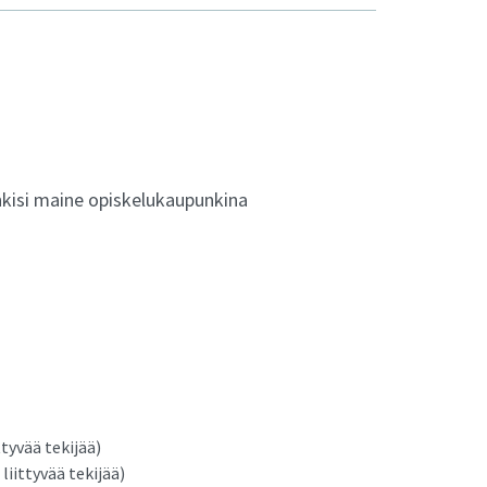
nkisi maine opiskelukaupunkina
ttyvää tekijää)
liittyvää tekijää)