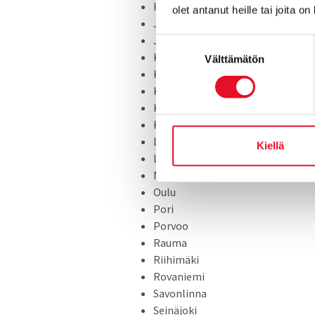
Hämeenlinna
olet antanut heille tai joita o
Joensuu
Jyväskylä
Suostumuksen
Kajaani
Välttämätön
valinta
Kokkola
Kotka
Kouvola
Kuopio
Lahti
Kiellä
Lappeenranta
Mikkeli
Oulu
Pori
Porvoo
Rauma
Riihimäki
Rovaniemi
Savonlinna
Seinäjoki