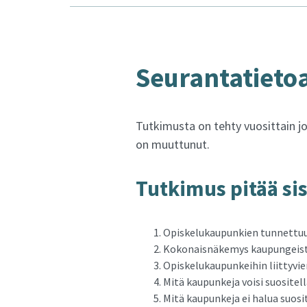
Seu­ran­ta­tie­to
Tutkimusta on tehty vuosittain j
on muuttunut.
Tut­ki­mus pitää si­s
Opiskelukaupunkien tunnettu
Kokonaisnäkemys kaupungeist
Opiskelukaupunkeihin liittyvie
Mitä kaupunkeja voisi suositell
Mitä kaupunkeja ei halua suosit