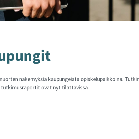
u­pun­git
 nuorten näkemyksiä kaupungeista opiskelupaikkoina. Tutki
tutkimusraportit ovat nyt tilattavissa.