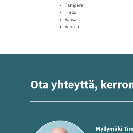
Tampere
Turku
Vaasa
Vantaa
Ota yh­teyt­tä, ker­r
Myl­ly­mä­ki Ti