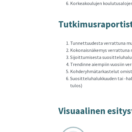
Korkeakoulujen koulutusaloje
Tut­ki­mus­ra­por­tis
Tunnettuudesta verrattuna mu
Kokonaisnäkemys verrattuna 
Sijoittumisesta suositteluhal
Trendinne aiempiin vuosiin ve
Kohderyhmätarkastelut omista 
Suositteluhalukkuuden tai -h
tulos)
Vi­su­aa­li­nen esi­tys