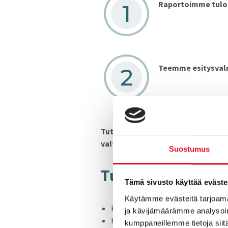
Raportoimme tulok
Teemme esitysvalm
Tutkimus on toteutettu sähköisenä
valtakunnallisesti.
Suostumus
Tut­ki­tut kau­pun­g
Tämä sivusto käyttää eväste
Käytämme evästeitä tarjoama
Espoo
ja kävijämäärämme analysoim
Helsinki
kumppaneillemme tietoja siitä