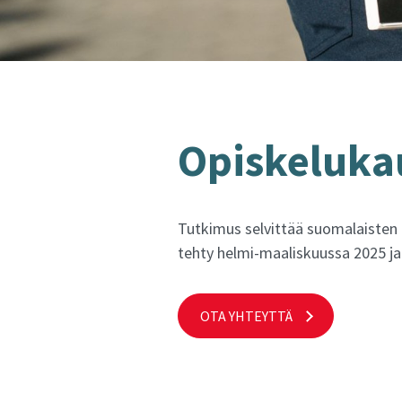
Opis­ke­lu­ka
Tutkimus selvittää suomalaisten
tehty helmi-maaliskuussa 2025 ja 
OTA YHTEYTTÄ