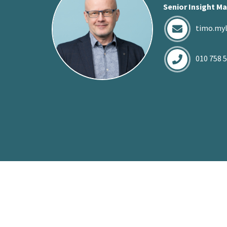
Senior Insight M
timo.myl
010 758 