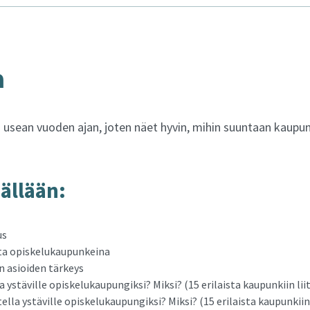
a
o usean vuoden ajan, joten näet hyvin, mihin suuntaan kaupu
äl­lään:
us
a opiskelukaupunkeina
n asioiden tärkeys
a ystäville opiskelukaupungiksi? Miksi? (15 erilaista kaupunkiin lii
ella ystäville opiskelukaupungiksi? Miksi? (15 erilaista kaupunkiin 