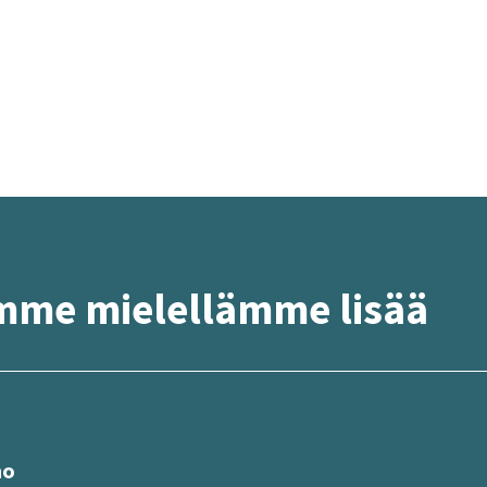
om­me mie­lel­läm­me lisää
mo