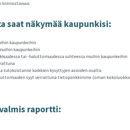
n kiinnostavuus
­ta saat nä­ky­mää kau­pun­ki­si:
ihin kaupunkeihin
muihin kaupunkeihin
ukkuudessa tai -haluttomuudessa suhteessa muihin kaupunkeihin
rrattuna
tuloksistanne kaikkien kysyttyjen asioiden osalta
aluttomuuden syyt verrattuna tietopankkimme (oman kokoluokk
­val­mis ra­port­ti: