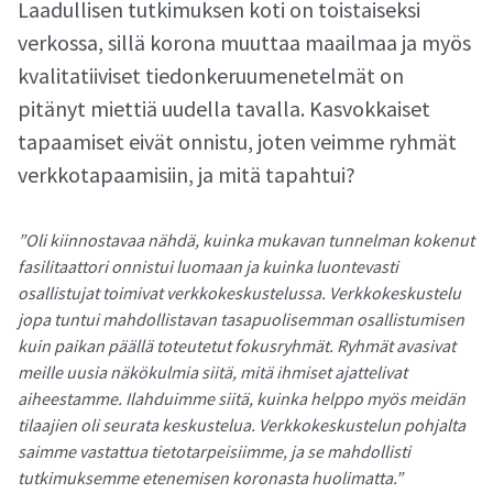
Laadullisen tutkimuksen koti on toistaiseksi
verkossa, sillä korona muuttaa maailmaa ja myös
kvalitatiiviset tiedonkeruumenetelmät on
pitänyt miettiä uudella tavalla. Kasvokkaiset
tapaamiset eivät onnistu, joten veimme ryhmät
verkkotapaamisiin, ja mitä tapahtui?
”Oli kiinnostavaa nähdä, kuinka mukavan tunnelman kokenut
fasilitaattori onnistui luomaan ja kuinka luontevasti
osallistujat toimivat verkkokeskustelussa. Verkkokeskustelu
jopa tuntui mahdollistavan tasapuolisemman osallistumisen
kuin paikan päällä toteutetut fokusryhmät. Ryhmät avasivat
meille uusia näkökulmia siitä, mitä ihmiset ajattelivat
aiheestamme. Ilahduimme siitä, kuinka helppo myös meidän
tilaajien oli seurata keskustelua. Verkkokeskustelun pohjalta
saimme vastattua tietotarpeisiimme, ja se mahdollisti
tutkimuksemme etenemisen koronasta huolimatta.”