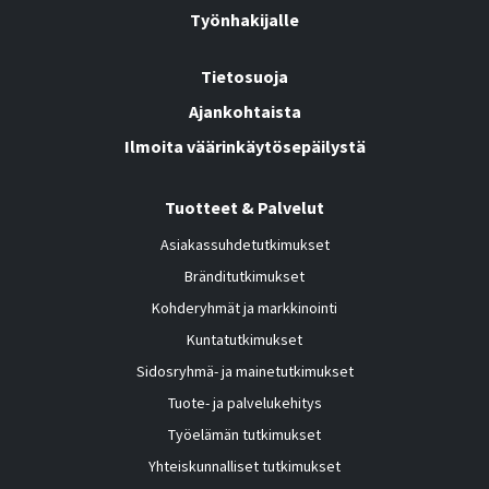
Työnhakijalle
Tietosuoja
Ajankohtaista
Ilmoita väärinkäytösepäilystä
Tuotteet & Palvelut
Asiakassuhdetutkimukset
Bränditutkimukset
Kohderyhmät ja markkinointi
Kuntatutkimukset
Sidosryhmä- ja mainetutkimukset
Tuote- ja palvelukehitys
Työelämän tutkimukset
Yhteiskunnalliset tutkimukset