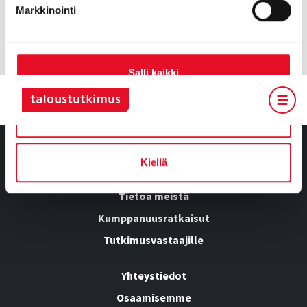
Pirjo Ekman,
pirjo.ekman@inspirans.fi
Markkinointi
Sari Roth,
sari.roth@inspirans.fi
Salli kaikki
Salli valinta
Kiellä
Tietoa meistä
Kumppanuusratkaisut
Tutkimusvastaajille
Yhteystiedot
Osaamisemme