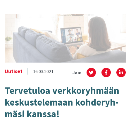
Uutiset
16.03.2021
Jaa:
Ter­ve­tu­loa verk­ko­ryh­mään
kes­kus­te­le­maan koh­de­ryh­
mä­si kans­sa!