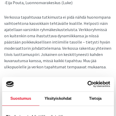
-
Eija Pouta, Luonnonvarakeskus (Luke)
Verkossa tapahtuvaa tutkimusta ei pidä nähdä huonompana
vaihtoehtona kasvokkain tehtävälle kvalille. Helposti näin
ajatellaan varsinkin ryhmäkeskusteluista. Verkkoryhmissä
on kuitenkin oma ihastuttava dynamiikkansa ja niissä
päästään poikkeuksellisen intiimille tasolle – tietysti hyvän
moderaattorin johdattelemana. Verkossa rakentuu yhteinen
tiivis luottamuspiiri. Jokainen on keskittyneesti kahden
kuvaruutunsa kanssa, missä kaikki tapahtuu. Muu jää
ulkopuolelle ja verkon tapahtumat tempaavat mukaansa.
Verkkoryhmissä on tietysti muitakin hyötyjä. Niissä voi
näyttää hyvin monipuolisesti erilaista materiaalia.
Osallistujien palautetta voi kerätä sekä keskustelemalla
että kyselyillä tai hakemalla spontaaneja reaktioita chatissa
Suostumus
Yksityiskohdat
Tietoja
kirjoittamalla. Tämä paitsi rikastaa aineistoa myös pitää
huolen siitä, että ihmiset viihtyvät ja pysyvät