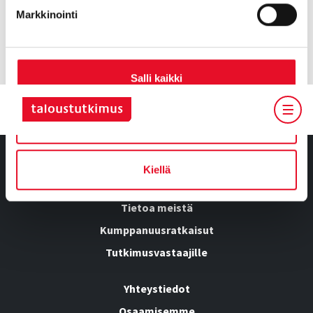
Markkinointi
OTA YHTEYTTÄ
Salli kaikki
Salli valinta
Kiellä
Tietoa meistä
Kumppanuusratkaisut
Tutkimusvastaajille
Yhteystiedot
Osaamisemme