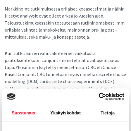
Markkinointitutkimuksessa erilaiset koeasetelmat ja näihin
liitetyt analyysit ovat olleet arkea jo vuosien ajan.
Taloustutkimuksessakin toteutetaan rutiininomaisesti mm.
erilaisia valintatilannekokeita, mainonnan pre- ja post -
mittauksia, sekä maku- ja konseptitestejä.
Kun tutkitaan eri valintakriteerien vaikutusta
päätöksentekoon conjoint-menetelmät ovat usein paras
tapa. Yleisimmin käytetty menetelmä on CBC eli Choice
Based Conjoint. CBC tunnetaan myös nimellä discrete choice
modelling (DCM) tai discrete choice experiments (DCE).
Tutkimussuunnitelma rakennetaan niin, että erilaiset
tuoteominaisuuksien kombinaatiot esiintyvät vastaajille
tasapainoisesti, jolloin voidaan analysoida tarkasti kunkin
yksittäisen ominaisuuden ja sen eri vaihtoehtojen vaikutusta
Suostumus
Yksityiskohdat
Tietoja
valintoihin. Taloustutkimuksella on vuosien kokemus
conjoint-menetelmistä, joihin luetaan myös Maxdiff -
analyysi, joka on puolestaan erittäin tehokas menetelmä