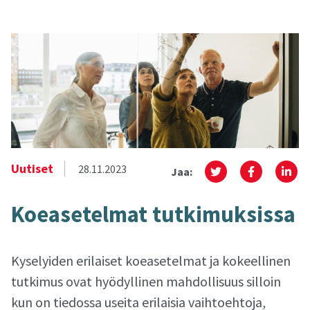
Uutiset
28.11.2023
Jaa:
Koea­se­tel­mat tut­ki­muk­sis­sa
Kyselyiden erilaiset koeasetelmat ja kokeellinen
tutkimus ovat hyödyllinen mahdollisuus silloin
kun on tiedossa useita erilaisia vaihtoehtoja,