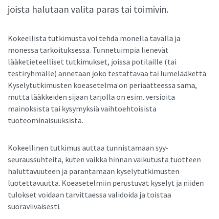
joista halutaan valita paras tai toimivin.
Kokeellista tutkimusta voi tehdä monella tavalla ja
monessa tarkoituksessa. Tunnetuimpia lienevät
lääketieteelliset tutkimukset, joissa potilaille (tai
testiryhmälle) annetaan joko testattavaa tai lumelääkettä.
Kyselytutkimusten koeasetelma on periaatteessa sama,
mutta lääkkeiden sijaan tarjolla on esim. versioita
mainoksista tai kysymyksiä vaihtoehtoisista
tuoteominaisuuksista.
Kokeellinen tutkimus auttaa tunnistamaan syy-
seuraussuhteita, kuten vaikka hinnan vaikutusta tuotteen
haluttavuuteen ja parantamaan kyselytutkimusten
luotettavuutta. Koeasetelmiin perustuvat kyselyt ja niiden
tulokset voidaan tarvittaessa validoida ja toistaa
suoraviivaisesti.