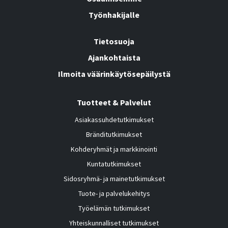
Työnhakijalle
Tietosuoja
Ajankohtaista
Ilmoita väärinkäytösepäilystä
Tuotteet & Palvelut
Asiakassuhdetutkimukset
Bränditutkimukset
Kohderyhmät ja markkinointi
Kuntatutkimukset
Sidosryhmä- ja mainetutkimukset
Tuote- ja palvelukehitys
Työelämän tutkimukset
Yhteiskunnalliset tutkimukset