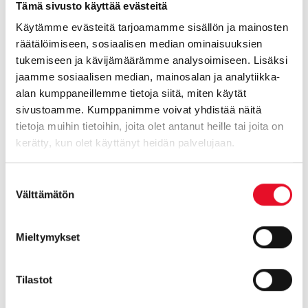
Tämä sivusto käyttää evästeitä
selvittää kuluttajien preferenssejä lukuisten vaihtoehtojen
Käytämme evästeitä tarjoamamme sisällön ja mainosten
välillä.
räätälöimiseen, sosiaalisen median ominaisuuksien
tukemiseen ja kävijämäärämme analysoimiseen. Lisäksi
Ilolla olemme panneet merkille myös non-profit
jaamme sosiaalisen median, mainosalan ja analytiikka-
tutkimustahojen kasvavan kiinnostuksen kokeelliseen
alan kumppaneillemme tietoja siitä, miten käytät
tutkimukseen. Taloustutkimuksen ohjelmointiosaaminen
sivustoamme. Kumppanimme voivat yhdistää näitä
on tällaisissa projekteissa arvokas ja tutkimuksen
tietoja muihin tietoihin, joita olet antanut heille tai joita on
suorittamista helpottava tekijä. Vastaajat voidaan allokoida
kerätty, kun olet käyttänyt heidän palvelujaan.
kenttätyön aikana satunnaisiin ryhmiin asiakkaan
haluamalla tavalla. Satunnaistamisessa voidaan kiintiöidä
Suostumuksen
eri lomakeversioita halutussa suhteessa, ja/tai pakottaa
Välttämätön
valinta
ryhmät demografioiden perusteella samankaltaisiksi.
Mieltymykset
Tuemme asiakkaitamme myös perusteellisessa
lomakesuunnittelussa ja tutkimuksen läpiviennissä
ylipäätään. Myös erilaiset tiedonrikastamiset ja yhdistelyt
Tilastot
hoituvat kauttamme, luonnollisesti myös tietosuoja-asiat
huomioiden.