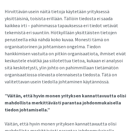
Hirvittävän usein näitä tietoja käytetään yrityksessä
yksittäisinä, toisista erillään. Tällöin tiedosta ei saada
kaikkea irti – pahimmassa tapauksessa eri tiedot vetävät
tekemistä eri suuntiin. Hötkyillään yksittäisten tietojen
perusteella eikä nähdä koko kuvaa. Monesti tämä on
organisatorinen ja johtamisen ongelma. Tiedon
hankkimisen vastuita on pitkin organisaatiota, ihmiset eivät
keskustele eivätkä jaa siilotettua tietoa, kukaan ei analysoi
sitä keskitetysti, ylin johto on pahimmillaan tietämätön
organisaatiossa olevasta olennaisesta tiedosta. Tätä on
valitettavan usein tiedolla johtaminen käytännössä.
”Väitän, että hyvin monen yrityksen kannattavuutta olisi
mahdollista merkittävästi parantaa johdonmukaisella
tiedon johtamisella.”
Väitän, että hyvin monen yrityksen kannattavuutta olisi
mahdollista merkittävästi parantaa johdonmukaisella