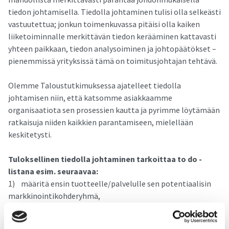
tiedon johtamisella. Tiedolla johtaminen tulisi olla selkeästi
vastuutettua; jonkun toimenkuvassa pitäisi olla kaiken
liiketoiminnalle merkittävän tiedon kerääminen kattavasti
yhteen paikkaan, tiedon analysoiminen ja johtopäätökset –
pienemmissä yrityksissä tämä on toimitusjohtajan tehtävä.
Olemme Taloustutkimuksessa ajatelleet tiedolla
johtamisen niin, että katsomme asiakkaamme
organisaatiota sen prosessien kautta ja pyrimme löytämään
ratkaisuja niiden kaikkien parantamiseen, mielellään
keskitetysti.
Tuloksellinen tiedolla johtaminen tarkoittaa to do -
listana esim. seuraavaa:
1) määritä ensin tuotteelle/palvelulle sen potentiaalisin
markkinointikohderyhmä,
2) ymmärrä tätä kohderyhmää ja sen tarpeita,
3) vie em. tieto tuotekehitykseen jatkokehitystä varten,