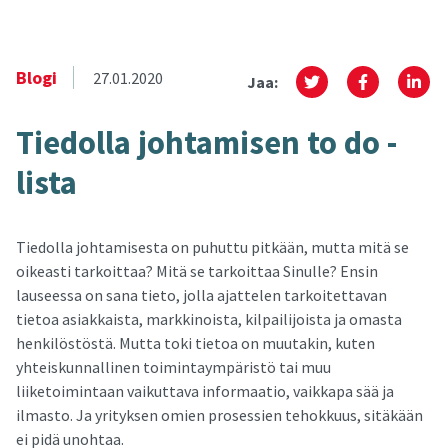
Blogi
27.01.2020
Jaa:
Tie­dol­la joh­ta­mi­sen to do -​
lista
Tiedolla johtamisesta on puhuttu pitkään, mutta mitä se
oikeasti tarkoittaa? Mitä se tarkoittaa Sinulle? Ensin
lauseessa on sana tieto, jolla ajattelen tarkoitettavan
tietoa asiakkaista, markkinoista, kilpailijoista ja omasta
henkilöstöstä. Mutta toki tietoa on muutakin, kuten
yhteiskunnallinen toimintaympäristö tai muu
liiketoimintaan vaikuttava informaatio, vaikkapa sää ja
ilmasto. Ja yrityksen omien prosessien tehokkuus, sitäkään
ei pidä unohtaa.