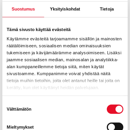
4) testaa markkinointitoimet oikeassa kohderyhmässä,
5) selvitä mistä potentiaalisin asiakasryhmä tavoitetaan,
Suostumus
Yksityiskohdat
Tietoja
6) selvitä millainen viestintä tätä kohderyhmää puhuttelee
emotionaalisella ja rationaalisella tasolla,
7) kommunikoi kaikki em. tieto myös koko omalle
Tämä sivusto käyttää evästeitä
henkilöstölle asiakasymmärryksen lisäämiseksi,
Käytämme evästeitä tarjoamamme sisällön ja mainosten
8) vie kohderyhmätieto suoraan digitaalisiin
räätälöimiseen, sosiaalisen median ominaisuuksien
markkinointialustoihin (DMP) sekä muihin kanaviin
tukemiseen ja kävijämäärämme analysoimiseen. Lisäksi
yhdistettynä testattuun luovaan toteutukseen,
jaamme sosiaalisen median, mainosalan ja analytiikka-
9) varmista, että myynti ymmärtää tuotteen hyödyt
alan kumppaneillemme tietoja siitä, miten käytät
asiakkaille ja toimii asiakasrajapinnassa kohderyhmää
sivustoamme. Kumppanimme voivat yhdistää näitä
puhuttelevasti,
tietoja muihin tietoihin, joita olet antanut heille tai joita on
10) seuraa koko ajan Point of Sales -dataa,
kerätty, kun olet käyttänyt heidän palvelujaan.
kilpailuympäristöä ja asiakaskokemusta logistiikka mukaan
lukien ja hienosäädä toimiasi tämän tiedon valossa,
Suostumuksen
11) pidä koko ajan huoli omasta henkilöstöstä, koska se on
Välttämätön
valinta
yrityksen brändin tärkein rakentaja ja tuloksen tekijä.
Mieltymykset
Strateginen kohderyhmäsegmentointi
on juuri tuota