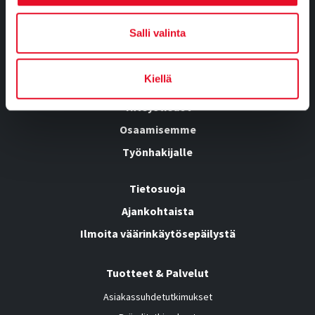
Tietoa meistä
Salli valinta
Kumppanuusratkaisut
Tutkimusvastaajille
Kiellä
Yhteystiedot
Osaamisemme
Työnhakijalle
Tietosuoja
Ajankohtaista
Ilmoita väärinkäytösepäilystä
Tuotteet & Palvelut
Asiakassuhdetutkimukset