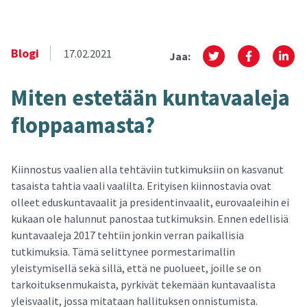
Blogi
17.02.2021
Jaa:
Miten es­te­tään kun­ta­vaa­le­ja
flop­paa­mas­ta?
Kiinnostus vaalien alla tehtäviin tutkimuksiin on kasvanut
tasaista tahtia vaali vaalilta. Erityisen kiinnostavia ovat
olleet eduskuntavaalit ja presidentinvaalit, eurovaaleihin ei
kukaan ole halunnut panostaa tutkimuksin. Ennen edellisiä
kuntavaaleja 2017 tehtiin jonkin verran paikallisia
tutkimuksia. Tämä selittynee pormestarimallin
yleistymisellä sekä sillä, että ne puolueet, joille se on
tarkoituksenmukaista, pyrkivät tekemään kuntavaalista
yleisvaalit, jossa mitataan hallituksen onnistumista.