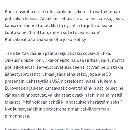
Kunta-asioilla ei silti ole juurikaan tekemistä valtakunnan
politiikan kanssa. Ainakaan sellaisten asioiden kanssa, joista
kansa on kiinnostunut. Mutta nyt olisi tarjolla oikeakin
kunta-aihe. Nimittäin, miten sote toteutetaan?
Kuntalaisilla taitaa vaan olla jo soteähky.
Tällä kertaa vaalien päällä leijuu lisäksi covid-19 uhka.
Oikeusministeriön virkakoneisto haluaa siirtää vaalit, mutta
poliitikot eivät. Terveysturvallisuuteen liittyvän pelon takia
äänestysprosentti uhkaa jäädä alhaiseksi, jopa alle 50
prosentin. Lähestytään USA:n presidentinvaalin lukemia.
Eurovaalien jälkeen kuntavaalit ovat tähänkin asti olleet ne
vähiten kiinnostavat, vaikka asiat ovatkin lähimpänä meitä
jokaista. Mitä voidaan tehdä kiinnostuksen herättämiseksi?
Nyt kuntavaaleihin ajetaan enemmän tai vähemmän
pimennossa.
Kannatusmittaajalle kuntavaalit ovat haastavat mitata.