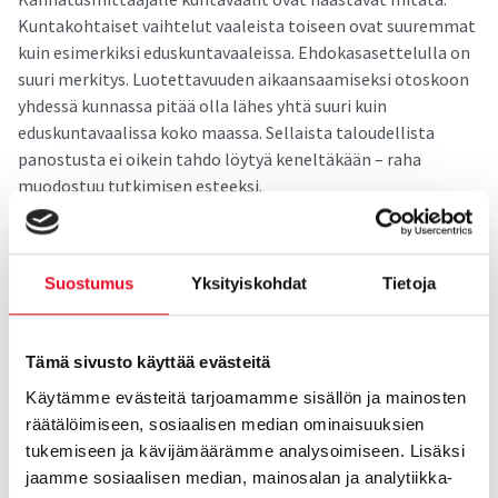
Kuntakohtaiset vaihtelut vaaleista toiseen ovat suuremmat
kuin esimerkiksi eduskuntavaaleissa. Ehdokasasettelulla on
suuri merkitys. Luotettavuuden aikaansaamiseksi otoskoon
yhdessä kunnassa pitää olla lähes yhtä suuri kuin
eduskuntavaalissa koko maassa. Sellaista taloudellista
panostusta ei oikein tahdo löytyä keneltäkään – raha
muodostuu tutkimisen esteeksi.
Yksi mahdollisuus olisi toteuttaa tutkimus ns.
monitilaajatutkimuksena
. Esimerkiksi puolueet voisivat
Suostumus
Yksityiskohdat
Tietoja
tässä kohtaa lyödä hynttyyt yhteen ja tilata yhdessä
tutkimuksen – kaikki saisivat samat tulokset. Toki
tutkimuksessa voi olla lyhyt puoluekohtainen osio omia
Tämä sivusto käyttää evästeitä
tarpeita varten. Kustannukset olisivat kuitenkin vain murto-
Käytämme evästeitä tarjoamamme sisällön ja mainosten
osa yksinoikeudella omalle puolueelle tehdystä
räätälöimiseen, sosiaalisen median ominaisuuksien
tutkimuksesta. Mediatkin voisivat vaalikiinnostusta
tukemiseen ja kävijämäärämme analysoimiseen. Lisäksi
lisätäkseen teettää tutkimuksia ajankohtaisista
jaamme sosiaalisen median, mainosalan ja analytiikka-
seudullisista tai vaikka vain paikallisista aiheista. Joka