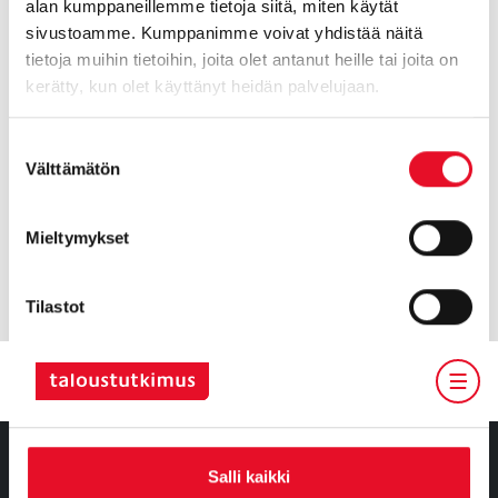
alan kumppaneillemme tietoja siitä, miten käytät
kunnassa varmasti tiedetään, mitkä teemat kuntalaisia
sivustoamme. Kumppanimme voivat yhdistää näitä
puhuttavat.
tietoja muihin tietoihin, joita olet antanut heille tai joita on
kerätty, kun olet käyttänyt heidän palvelujaan.
Jollain tavalla kiinnostuksen on herättävä, muuten tulossa
on kaikkien aikojen pannukakku, ainakin äänestysprosentilla
mitattuna. Tutkimukset ovat hyvä vaalikiinnostuksen
Suostumuksen
herättäjä.
Välttämätön
valinta
Jari Pajunen
Mieltymykset
toimitusjohtaja
jari.pajunen@taloustutkimus.fi
Tilastot
Markkinointi
Salli kaikki