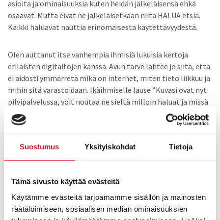
asioita ja ominaisuuksia kuten heidän jälkeläisensä ehkä
osaavat. Mutta eivät ne jälkeläisetkään niitä HALUA etsiä.
Kaikki haluavat nauttia erinomaisesta käytettävyydestä.
Olen auttanut itse vanhempia ihmisiä lukuisia kertoja
erilaisten digitaitojen kanssa. Avun tarve lähtee jo siitä, että
ei aidosti ymmärretä mikä on internet, miten tieto liikkuu ja
mihin sitä varastoidaan. Ikäihmiselle lause ”Kuvasi ovat nyt
pilvipalvelussa, voit noutaa ne sieltä milloin haluat ja missä
päin maailmaa tahansa.” on sama kuin sanoisin sinulle nyt,
että ”Päivän lounaasi on nyt spiraalivortexissa, voit sulattaa
sen milloin haluat tai jättää odottamaan huomista.”. Say
Suostumus
Yksityiskohdat
Tietoja
what?
Eli kun mummo tulostaa sähköpostin liitteenä saamansa
Tämä sivusto käyttää evästeitä
värivalokuvan lapsenlapsesta mustavalkoiselle paperille ja
Käytämme evästeitä tarjoamamme sisällön ja mainosten
skannaa sen tämän jälkeen digitaaliseen muotoon
räätälöimiseen, sosiaalisen median ominaisuuksien
liittääkseen sen sähköpostiin, jonka haluaa lähettää