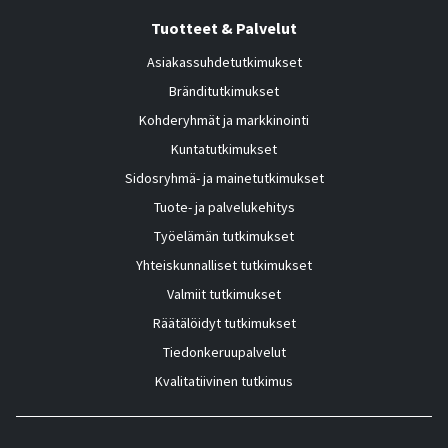
Tuotteet & Palvelut
Asiakassuhdetutkimukset
Bränditutkimukset
Kohderyhmät ja markkinointi
Kuntatutkimukset
Sidosryhmä- ja mainetutkimukset
Tuote- ja palvelukehitys
Työelämän tutkimukset
Yhteiskunnalliset tutkimukset
Valmiit tutkimukset
Räätälöidyt tutkimukset
Tiedonkeruupalvelut
Kvalitatiivinen tutkimus