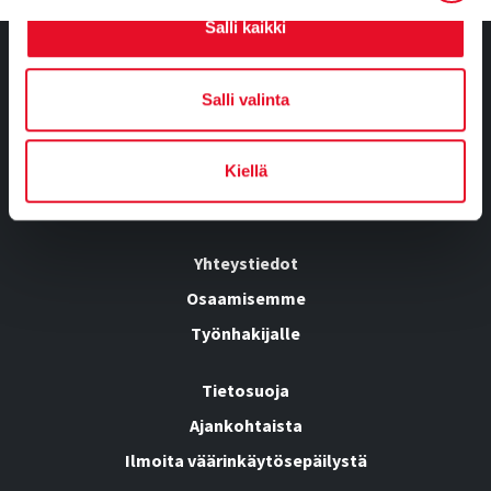
Salli kaikki
Salli valinta
Tietoa meistä
Kumppanuusratkaisut
Kiellä
Tutkimusvastaajille
Yhteystiedot
Osaamisemme
Työnhakijalle
Tietosuoja
Ajankohtaista
Ilmoita väärinkäytösepäilystä