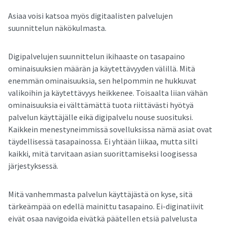
Asiaa voisi katsoa myös digitaalisten palvelujen
suunnittelun näkökulmasta.
Digipalvelujen suunnittelun ikihaaste on tasapaino
ominaisuuksien määrän ja käytettävyyden välillä. Mitä
enemmän ominaisuuksia, sen helpommin ne hukkuvat
valikoihin ja käytettävyys heikkenee. Toisaalta liian vähän
ominaisuuksia ei välttämättä tuota riittävästi hyötyä
palvelun käyttäjälle eikä digipalvelu nouse suosituksi.
Kaikkein menestyneimmissä sovelluksissa nämä asiat ovat
täydellisessä tasapainossa. Ei yhtään liikaa, mutta silti
kaikki, mitä tarvitaan asian suorittamiseksi loogisessa
järjestyksessä.
Mitä vanhemmasta palvelun käyttäjästä on kyse, sitä
tärkeämpää on edellä mainittu tasapaino. Ei-diginatiivit
eivät osaa navigoida eivätkä päätellen etsiä palvelusta