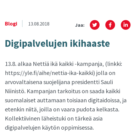
Blogi
13.08.2018
Jaa:
Di­gi­pal­ve­lu­jen iki­haas­te
13.8. alkaa Nettiä ikä kaikki -kampanja, (linkki:
https://yle.fi/aihe/nettia-ika-kaikki) jolla on
arvovaltaisena suojelijana presidentti Sauli
Niinistö. Kampanjan tarkoitus on saada kaikki
suomalaiset auttamaan toisiaan digitaidoissa, ja
etenkin niitä, joilla on vaara pudota kelkasta.
Kollektiivinen läheistuki on tärkeä asia
digipalvelujen käytön oppimisessa.