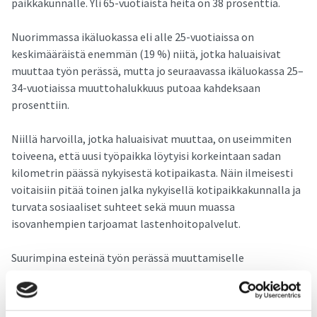
paikkakunnalle. Yli 65-vuotiaista heitä on 38 prosenttia.
Nuorimmassa ikäluokassa eli alle 25-vuotiaissa on
keskimääräistä enemmän (19 %) niitä, jotka haluaisivat
muuttaa työn perässä, mutta jo seuraavassa ikäluokassa 25–
34-vuotiaissa muuttohalukkuus putoaa kahdeksaan
prosenttiin.
Niillä harvoilla, jotka haluaisivat muuttaa, on useimmiten
toiveena, että uusi työpaikka löytyisi korkeintaan sadan
kilometrin päässä nykyisestä kotipaikasta. Näin ilmeisesti
voitaisiin pitää toinen jalka nykyisellä kotipaikkakunnalla ja
turvata sosiaaliset suhteet sekä muun muassa
isovanhempien tarjoamat lastenhoitopalvelut.
Suurimpina esteinä työn perässä muuttamiselle
suomalaiset mainitsevat sen, että puolisolle ei olisi siellä
töitä tai opiskelupaikkaa (28 %), työn palkka ei riittäisi
elämiseen uudella paikkakunnalla (24 %) ja uudella