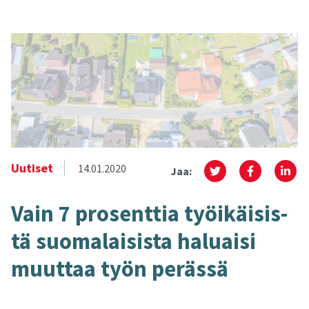
Uutiset
14.01.2020
Jaa:
Vain 7 pro­sent­tia työi­käi­sis­
tä suo­ma­lai­sis­ta ha­luai­si
muut­taa työn pe­räs­sä