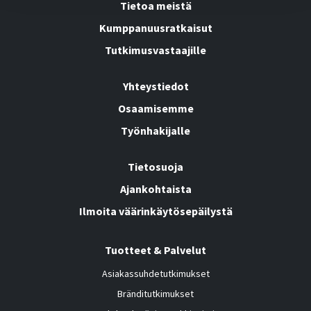
Tietoa meistä
Kumppanuusratkaisut
Tutkimusvastaajille
Yhteystiedot
Osaamisemme
Työnhakijalle
Tietosuoja
Ajankohtaista
Ilmoita väärinkäytösepäilystä
Tuotteet & Palvelut
Asiakassuhdetutkimukset
Bränditutkimukset