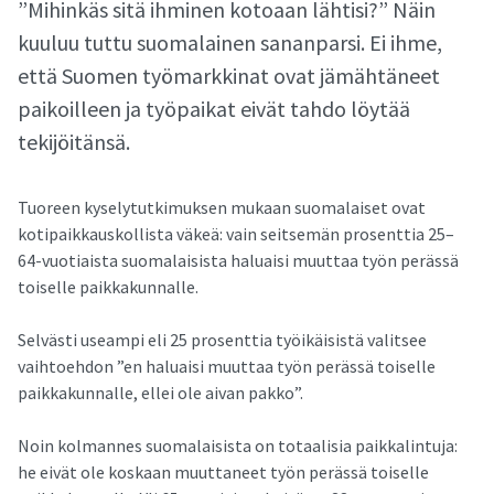
”Mihinkäs sitä ihminen kotoaan lähtisi?” Näin
kuuluu tuttu suomalainen sananparsi. Ei ihme,
että Suomen työmarkkinat ovat jämähtäneet
paikoilleen ja työpaikat eivät tahdo löytää
tekijöitänsä.
Tuoreen kyselytutkimuksen mukaan suomalaiset ovat
kotipaikkauskollista väkeä: vain seitsemän prosenttia 25–
64-vuotiaista suomalaisista haluaisi muuttaa työn perässä
toiselle paikkakunnalle.
Selvästi useampi eli 25 prosenttia työikäisistä valitsee
vaihtoehdon ”en haluaisi muuttaa työn perässä toiselle
paikkakunnalle, ellei ole aivan pakko”.
Noin kolmannes suomalaisista on totaalisia paikkalintuja:
he eivät ole koskaan muuttaneet työn perässä toiselle