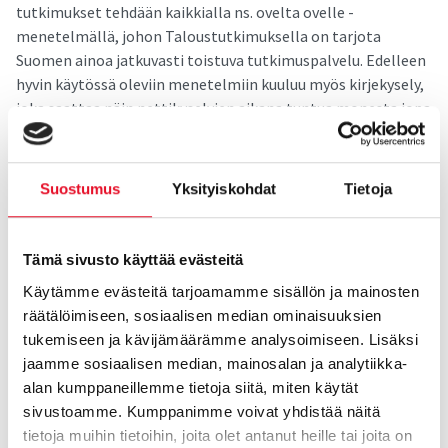
tutkimukset tehdään kaikkialla ns. ovelta ovelle -
menetelmällä, johon Taloustutkimuksella on tarjota
Suomen ainoa jatkuvasti toistuva tutkimuspalvelu. Edelleen
hyvin käytössä oleviin menetelmiin kuuluu myös kirjekysely,
joka saattaa näin nettikyselyjen aikana tuntua monesta jopa
tervetulleelta vaihtelulta. Toki eniten osuuttaan on
viimeisen 10 vuoden aikana kasvattanut nettipaneeli, jonka
etuja ovat nopeus ja edullisempi hinta. Mutta kaikkea ei voi
Suostumus
Yksityiskohdat
Tietoja
eikä kannata netissä tutkia.
Asiakkaitamme ajatellen pidämme tärkeimpänä
Tämä sivusto käyttää evästeitä
vahvuutenamme luotettavien tulosten lisäksi ostamisen
Käytämme evästeitä tarjoamamme sisällön ja mainosten
helppoutta. Jatkuva tekeminen ja valmiit tuotteet
räätälöimiseen, sosiaalisen median ominaisuuksien
väestötutkimusten toteuttamiseksi satavat asiakkaidemme
tukemiseen ja kävijämäärämme analysoimiseen. Lisäksi
laariin. Käyntiin päästään nopeasti ja aikataulut pitävät.
jaamme sosiaalisen median, mainosalan ja analytiikka-
Esim. viikoittaiset puhelimessa tehtävät Telebus-
alan kumppaneillemme tietoja siitä, miten käytät
väestötutkimuksemme, johon kuka tahansa voi ostaa omia
sivustoamme. Kumppanimme voivat yhdistää näitä
kysymyksiään mukaan, ihan vaikka vaan yhden kysymyksen,
tietoja muihin tietoihin, joita olet antanut heille tai joita on
toteutetaan aina 1. prioriteetilla ja tulokset toimitetaan