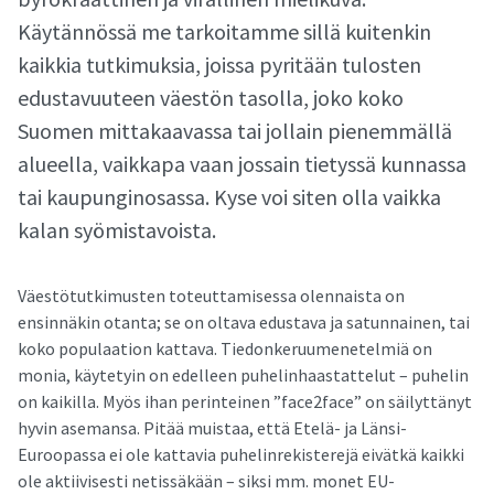
Käytännössä me tarkoitamme sillä kuitenkin
kaikkia tutkimuksia, joissa pyritään tulosten
edustavuuteen väestön tasolla, joko koko
Suomen mittakaavassa tai jollain pienemmällä
alueella, vaikkapa vaan jossain tietyssä kunnassa
tai kaupunginosassa. Kyse voi siten olla vaikka
kalan syömistavoista.
Väestötutkimusten toteuttamisessa olennaista on
ensinnäkin otanta; se on oltava edustava ja satunnainen, tai
koko populaation kattava. Tiedonkeruumenetelmiä on
monia, käytetyin on edelleen puhelinhaastattelut – puhelin
on kaikilla. Myös ihan perinteinen ”face2face” on säilyttänyt
hyvin asemansa. Pitää muistaa, että Etelä- ja Länsi-
Euroopassa ei ole kattavia puhelinrekisterejä eivätkä kaikki
ole aktiivisesti netissäkään – siksi mm. monet EU-