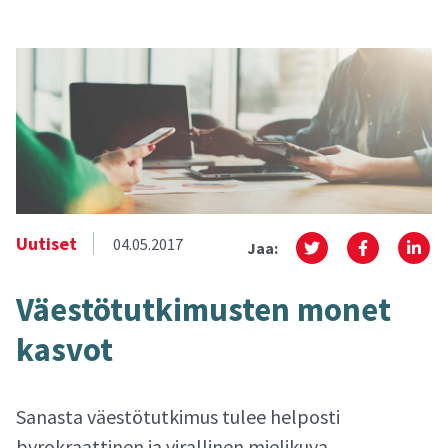
Uutiset
04.05.2017
Jaa:
Väes­tö­tut­ki­mus­ten monet
kas­vot
Sanasta väestötutkimus tulee helposti
byrokraattinen ja virallinen mielikuva.