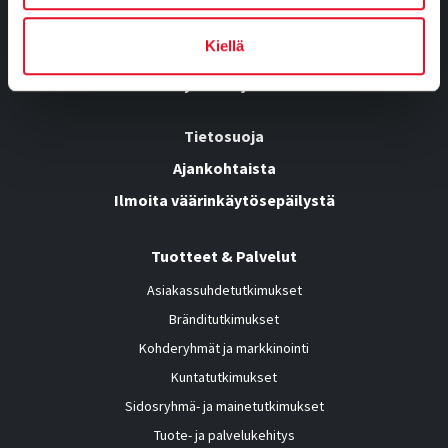
Yhteystiedot
Kiellä
Osaamisemme
Työnhakijalle
Tietosuoja
Ajankohtaista
Ilmoita väärinkäytösepäilystä
Tuotteet & Palvelut
Asiakassuhdetutkimukset
Bränditutkimukset
Kohderyhmät ja markkinointi
Kuntatutkimukset
Sidosryhmä- ja mainetutkimukset
Tuote- ja palvelukehitys