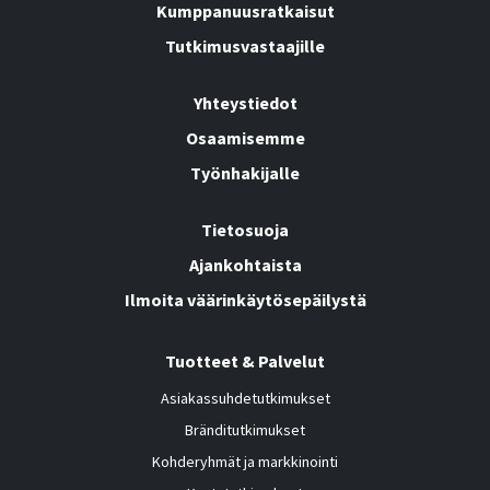
Kumppanuusratkaisut
Tutkimusvastaajille
Yhteystiedot
Osaamisemme
Työnhakijalle
Tietosuoja
Ajankohtaista
Ilmoita väärinkäytösepäilystä
Tuotteet & Palvelut
Asiakassuhdetutkimukset
Bränditutkimukset
Kohderyhmät ja markkinointi