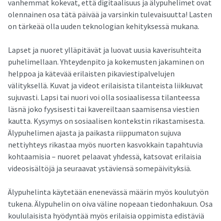
vanhemmat kokevat, että digitaalisuus ja älypuhelimet ovat
olennainen osa tätä päivää ja varsinkin tulevaisuutta! Lasten
on tärkeää olla uuden teknologian kehityksessä mukana.
Lapset ja nuoret ylläpitävät ja luovat uusia kaverisuhteita
puhelimellaan. Yhteydenpito ja kokemusten jakaminen on
helppoa ja kätevää erilaisten pikaviestipalvelujen
välityksellä. Kuvat ja videot erilaisista tilanteista liikkuvat
sujuvasti. Lapsi tai nuori voi olla sosiaalisessa tilanteessa
läsnä joko fyysisesti tai kavereiltaan saamisensa viestien
kautta. Kysymys on sosiaalisen kontekstin rikastamisesta.
Älypuhelimen ajasta ja paikasta riippumaton sujuva
nettiyhteys rikastaa myös nuorten kasvokkain tapahtuvia
kohtaamisia – nuoret pelaavat yhdessä, katsovat erilaisia
videosisältöjä ja seuraavat ystäviensä somepäivityksiä.
Älypuhelinta käytetään enenevässä määrin myös koulutyön
tukena. Älypuhelin on oiva väline nopeaan tiedonhakuun. Osa
koululaisista hyödyntää myös erilaisia oppimista edistäviä