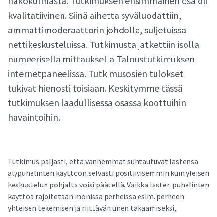
näkökulmasta. Tutkimuksen ensimmäinen osa oli
kvalitatiivinen. Siinä aihetta syväluodattiin,
ammattimoderaattorin johdolla, suljetuissa
nettikeskusteluissa. Tutkimusta jatkettiin isolla
numeerisella mittauksella Taloustutkimuksen
internetpaneelissa. Tutkimusosien tulokset
tukivat hienosti toisiaan. Keskitymme tässä
tutkimuksen laadullisessa osassa koottuihin
havaintoihin.
Tutkimus paljasti, että vanhemmat suhtautuvat lastensa
älypuhelinten käyttöön selvästi positiivisemmin kuin yleisen
keskustelun pohjalta voisi päätellä. Vaikka lasten puhelinten
käyttöä rajoitetaan monissa perheissä esim. perheen
yhteisen tekemisen ja riittävän unen takaamiseksi,