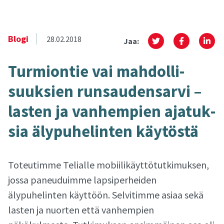
Blogi
28.02.2018
Jaa:
Tur­mion­tie vai mah­dol­li­
suuk­sien run­sau­den­sar­vi –
las­ten ja van­hem­pien aja­tuk­
sia äly­pu­he­lin­ten käy­tös­tä
Toteutimme Telialle mobiilikäyttötutkimuksen,
jossa paneuduimme lapsiperheiden
älypuhelinten käyttöön. Selvitimme asiaa sekä
lasten ja nuorten että vanhempien