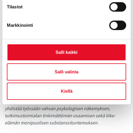
Tilastot
Markkinointi
Sari Roth
tutkimuspäällikkö
Salli kaikki
Salli valinta
Sari Roth on toiminut Taloustutkimuksella kvalitatiivisen
Kiellä
markkinointitutkimuksen spesialistina jo 20 vuoden ajan. Sari
tekee tutkimusta sekä kuluttaja- että b2b-ympäristössä. Hän
yhdistää työssään vahvan psykologisen näkemyksen,
tutkimustoimialan tinkimättömän osaamisen sekä liike-
elämän monipuolisen substanssituntemuksen.