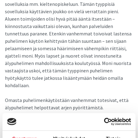
sovelluksia mm. kieltenopiskeluun. Tämän tyyppisiä
sovelluksia käyttävien joukko on vielä verrattain pieni.
Alueen toimijoiden olisi hyvä pitää ääntä itsestään –
kiinnostusta vaikuttaisi olevan, kunhan palveluiden
tunnettuus paranee. Etenkin vanhemmat toivoivat lastensa
puhelimen käytön kehittyvän tähän suuntaan – sen sijaan
pelaamiseen ja somessa häärimiseen vähempikin riittäisi,
ajatteli moni. Myös lapset ja nuoret olivat innostuneita
älypuhelimen mahdollisuuksista koulutyössä. Moni nuorista
vastaajista uskoi, että tämän tyyppinen puhelimen
hyötykäyttö tulee jatkossa lisääntymään heidän omalla
kohdallaan.
Omasta puhelimenkäytöstään vanhemmat totesivat, että
älypuhelimet helpottavat arjen pyörittämistä.
Perheenjäsenten hyvä tavoitettavuus on myös
turvallisuustekijä, todettiin. Tutkimuksen mukaan
älypuhelimen avulla voidaan myös helpottaa arjen
kuormittavuutta. Koska puhelin on jatkuvasti mukana,