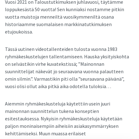
Vuosi 2021 on Taloustutkimuksen juhlavuosi, täytämme
loppukesästä 50 vuotta! Sen kunniaksi nostamme pitkin
vuotta muistoja menneiltä vuosikymmeniltä osana
historiaamme suomalaisen markkinatutkimuksen
etujoukoissa.
Tässä uutinen videotallenteiden tulosta vuonna 1983
ryhmäkeskustelujen tallentamiseen. Hauska yksityiskohta
on selvästikin virhe kuvatekstissä; ”Mainonnan
suunnittelijat näkevät jo seuraavana vuonna palautteen
omin silmin.”. Varmastikin piti olla ”seuraavana päivänä”,
vuosi olisi ollut aika pitkä aika odotella tuloksia…
Aiemmin ryhmäkeskusteluja käytettiin usein juuri
mainonnan suunnittelun tukena konseptien
esitestauksessa. Nykyisin ryhmäkeskusteluja käytetään
paljon moninaisempiin aiheisiin asiakasymmärryksen
kehittämiseksi. Muun muassa erilaiset