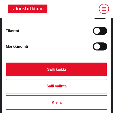
valinta
Mieltymykset
Tilastot
Tietoa meistä
Markkinointi
Kumppanuusratkaisut
Tutkimusvastaajille
Salli kaikki
Yhteystiedot
Osaamisemme
Salli valinta
Työnhakijalle
Kiellä
Tietosuoja
Ajankohtaista