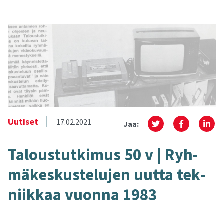
Uutiset
17.02.2021
Jaa:
Ta­lous­tut­ki­mus 50 v | Ryh­
mä­kes­kus­te­lu­jen uutta tek­
niik­kaa vuon­na 1983