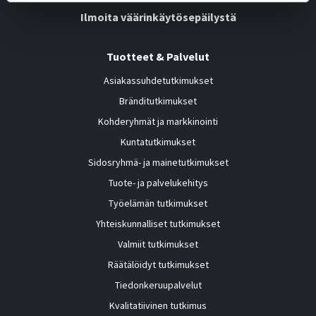
Ilmoita väärinkäytösepäilystä
Tuotteet & Palvelut
Asiakassuhdetutkimukset
Bränditutkimukset
Kohderyhmät ja markkinointi
Kuntatutkimukset
Sidosryhmä- ja mainetutkimukset
Tuote- ja palvelukehitys
Työelämän tutkimukset
Yhteiskunnalliset tutkimukset
Valmiit tutkimukset
Räätälöidyt tutkimukset
Tiedonkeruupalvelut
Kvalitatiivinen tutkimus