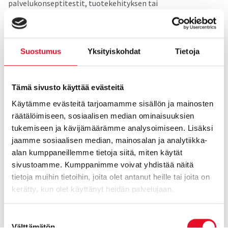
palvelukonseptitestit, tuotekehityksen tai
markkinointiviestinnän tukeminen sekä brändin
kehittämiseen tähtäävät ryhmäkeskustelut ovat tavallisia,
kuten myös kehitysideoiden hakeminen asiakkailta esim. ns.
crowdsourcingina. Samoin videonauhat ovat vaihtuneet live-
Suostumus
Yksityiskohdat
Tietoja
striimaukseksi tai datatallenteiksi.
Tämä sivusto käyttää evästeitä
Kari Roose, CMO
Käytämme evästeitä tarjoamamme sisällön ja mainosten
kari.roose@taloustutkimus.fi
räätälöimiseen, sosiaalisen median ominaisuuksien
tukemiseen ja kävijämäärämme analysoimiseen. Lisäksi
jaamme sosiaalisen median, mainosalan ja analytiikka-
alan kumppaneillemme tietoja siitä, miten käytät
sivustoamme. Kumppanimme voivat yhdistää näitä
tietoja muihin tietoihin, joita olet antanut heille tai joita on
kerätty, kun olet käyttänyt heidän palvelujaan.
Suostumuksen
Välttämätön