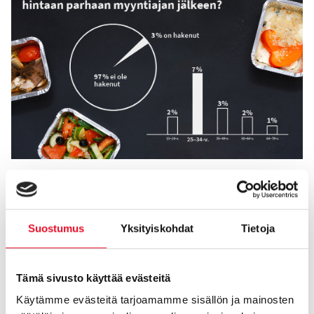
Toinen jo entuudestaan tuttu tapa on ostaa ruokakaupasta
punaisilla hintalapuilla merkittyjä tuotteita, joiden parasta
ennen päivä lähestyy. Sitähän ovat kokeilleet lähes kaikki.
Suostumus
Yksityiskohdat
Tietoja
Tämä sivusto käyttää evästeitä
Käytämme evästeitä tarjoamamme sisällön ja mainosten