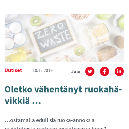
Uutiset
10.12.2019
Jaa:
Olet­ko vä­hen­tä­nyt ruo­ka­hä­
vik­kiä …
…ostamalla edullisia ruoka-annoksia
ravintoloista parhaan myyntiajan jälkeen?