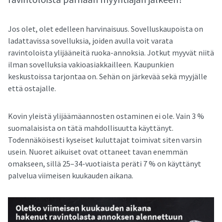
Jos olet, olet edelleen harvinaisuus. Sovelluskaupoista on
ladattavissa sovelluksia, joiden avulla voit varata
ravintoloista ylijääneitä ruoka-annoksia. Jotkut myyvät niitä
ilman sovelluksia vakioasiakkailleen. Kaupunkien
keskustoissa tarjontaa on. Sehän on järkevää sekä myyjälle
että ostajalle.
Kovin yleistä ylijäämäannosten ostaminen ei ole. Vain 3 %
suomalaisista on tätä mahdollisuutta käyttänyt.
Todennäköisesti kyseiset kuluttajat toimivat siten varsin
usein. Nuoret aikuiset ovat ottaneet tavan enemmän
omakseen, sillä 25–34-vuotiaista peräti 7 % on käyttänyt
palvelua viimeisen kuukauden aikana.