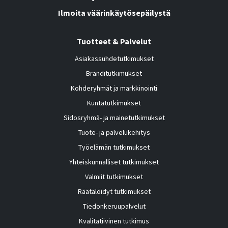
Ilmoita väärinkäytösepäilystä
Tuotteet & Palvelut
Asiakassuhdetutkimukset
Bränditutkimukset
Kohderyhmät ja markkinointi
Kuntatutkimukset
Sidosryhmä- ja mainetutkimukset
Tuote- ja palvelukehitys
Työelämän tutkimukset
Yhteiskunnalliset tutkimukset
Valmiit tutkimukset
Räätälöidyt tutkimukset
Tiedonkeruupalvelut
Kvalitatiivinen tutkimus