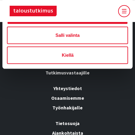
Salli kaikki
Salli valinta
Tietoa meistä
Kiellä
Kumppanuusratkaisut
Tutkimusvastaajille
Yhteystiedot
Osaamisemme
Työnhakijalle
Tietosuoja
Ajankohtaista