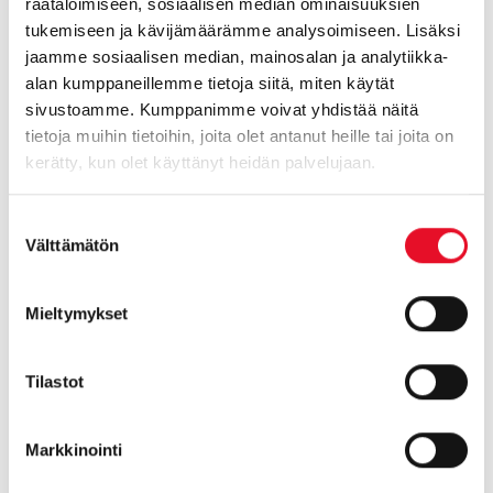
räätälöimiseen, sosiaalisen median ominaisuuksien
tukemiseen ja kävijämäärämme analysoimiseen. Lisäksi
jaamme sosiaalisen median, mainosalan ja analytiikka-
alan kumppaneillemme tietoja siitä, miten käytät
sivustoamme. Kumppanimme voivat yhdistää näitä
tietoja muihin tietoihin, joita olet antanut heille tai joita on
kerätty, kun olet käyttänyt heidän palvelujaan.
Suostumuksen
Välttämätön
valinta
Ryhdymme mielenkiinnolla seuraamaan erityisesti ruoka-
annosten pelastamisen yleistymistä.
Mieltymykset
Jari Pajunen
toimitusjohtaja,
jari.pajunen@taloustutkimus.fi
, p. 010 758
Tilastot
5278
Markkinointi