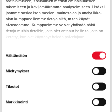
räätälöimiseen, sosiaalisen median ominaisuuksien
tukemiseen ja kävijämäärämme analysoimiseen. Lisäksi
Yhtä lailla voimme myös tuoda paneeliimme uusia rikasteita
jaamme sosiaalisen median, mainosalan ja analytiikka-
asiakkaittemme omista datoista, vaikkapa
alan kumppaneillemme tietoja siitä, miten käytät
asiakasluokitteluja. Sen jälkeen voit kohdistaa tutkimuksia
sivustoamme. Kumppanimme voivat yhdistää näitä
suoraan omille kohderyhmillesi oman datasi perusteella. Ja
tietoja muihin tietoihin, joita olet antanut heille tai joita on
tarkastella tutkimuksen tuloksia omissa kohderyhmissäsi!
kerätty, kun olet käyttänyt heidän palvelujaan.
Tuleeko mieleesi jokin idea tai toive, miten haluaisit itse
Suostumuksen
keräämääsi asiakasdataa tai muuta dataa hyödynnettävän
Välttämätön
valinta
tutkimuksissasi? Tai haluatko kuulla lisää rikasteista ja
millaisia kaikkia niitä on jo kiinnitetty paneeliimme?
Mieltymykset
Ota yhteyttä!
Tilastot
Kari Roose, tutkimusjohtaja, p. 010 758 5361,
kari.roose@taloustutkimus.fi
Markkinointi