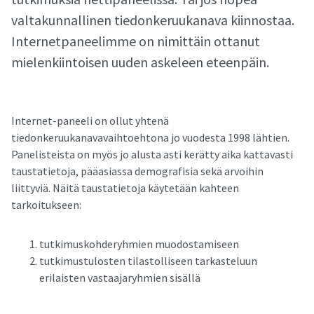
valtakunnallinen tiedonkeruukanava kiinnostaa.
Internetpaneelimme on nimittäin ottanut
mielenkiintoisen uuden askeleen eteenpäin.
Internet-paneeli on ollut yhtenä
tiedonkeruukanavavaihtoehtona jo vuodesta 1998 lähtien.
Panelisteista on myös jo alusta asti kerätty aika kattavasti
taustatietoja, pääasiassa demografisia sekä arvoihin
liittyviä. Näitä taustatietoja käytetään kahteen
tarkoitukseen:
tutkimuskohderyhmien muodostamiseen
tutkimustulosten tilastolliseen tarkasteluun
erilaisten vastaajaryhmien sisällä