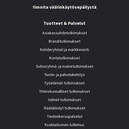
Ilmoita väärinkäytösepäilystä
Tuotteet & Palvelut
Asiakassuhdetutkimukset
Bränditutkimukset
Kohderyhmät ja markkinointi
Kuntatutkimukset
Sidosryhmä- ja mainetutkimukset
Tuote- ja palvelukehitys
Työelämän tutkimukset
Yhteiskunnalliset tutkimukset
Valmiit tutkimukset
Räätälöidyt tutkimukset
Tiedonkeruupalvelut
Kvalitatiivinen tutkimus