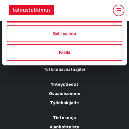
Salli kaikki
Salli valinta
Tietoa meistä
Kiellä
Kumppanuusratkaisut
Tutkimusvastaajille
Yhteystiedot
Osaamisemme
Työnhakijalle
Tietosuoja
Ajankohtaista