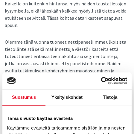
Kaikella on kuitenkin hintansa, myös näiden taustatietojen
kysymisellä, eikä läheskään kaikkea hyödyllistä tietoa voida
etukäteen selvittää. Tässä kohtaa datarikasteet saapuvat
apuun.
Olemme tänä vuonna tuoneet nettipaneeliimme ulkoisista
tietolähteistä sekä mallinnettuja väestörikasteita että
toteuttaneet erilaisia teemakohtaisia segmentointeja,
jotka on vastaavasti kiinnitetty panelisteihimme. Näiden
avulla tutkimuksen kohderyhmien muodostaminen ja
tulosten analysointi mahdollistuu aiempaa
monipuolisemmin ja -ulotteisemmin. Haluatko kohdistaa
tutkimuksen leasing-autoja käyttäville? Tai ehkä tietyn
Suostumus
Yksityiskohdat
Tietoja
tyyppisille verkko-ostajille? Tai tietyn ostovoiman
omaaville kuluttajille? Vai kiinnostaako enemmän
tutkimuksen tulosten tarkastelu ihmisten elämänvaiheen
Tämä sivusto käyttää evästeitä
perusteella? Datarikasteiden avulla nämä kaikki ja lukuisat
muut toiveet onnistuvat.
Käytämme evästeitä tarjoamamme sisällön ja mainosten