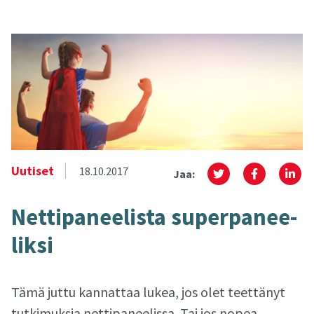
Uutiset
18.10.2017
Jaa:
Net­ti­pa­nee­lis­ta su­per­pa­nee­
lik­si
Tämä juttu kannattaa lukea, jos olet teettänyt
tutkimuksia nettipaneelissa. Tai jos nopea