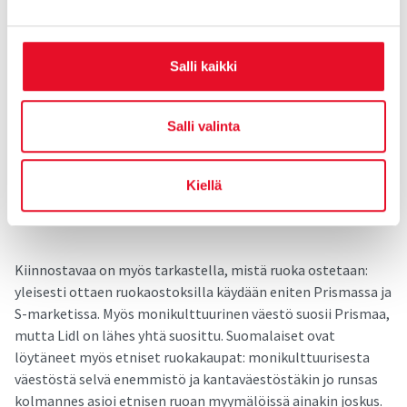
Juhlavuoden kunniaksi tänä vuonna on uutuutena saatavilla
erittäin ajankohtainen ja kiinnostava raportti
Salli kaikki
”Monikulttuurinen Suomi Syö”, jossa vastaajina olivat eri
kulttuuritaustoja edustavat kuluttajat. Ruoan alkuperä
Salli valinta
merkitsee paljon myös monikulttuurisessa Suomessa:
elintarvikkeiden raaka-aineiden alkuperä halutaan tietää, ja
puolet vastaajista pitää tärkeänä syödä suomalaista ruokaa.
Kiellä
Lisäksi joka toiselle on tärkeää syödä omalle
kulttuuritaustalle ominaista ruokaa.
Kiinnostavaa on myös tarkastella, mistä ruoka ostetaan:
yleisesti ottaen ruokaostoksilla käydään eniten Prismassa ja
S-marketissa. Myös monikulttuurinen väestö suosii Prismaa,
mutta Lidl on lähes yhtä suosittu. Suomalaiset ovat
löytäneet myös etniset ruokakaupat: monikulttuurisesta
väestöstä selvä enemmistö ja kantaväestöstäkin jo runsas
kolmannes asioi etnisen ruoan myymälöissä ainakin joskus.