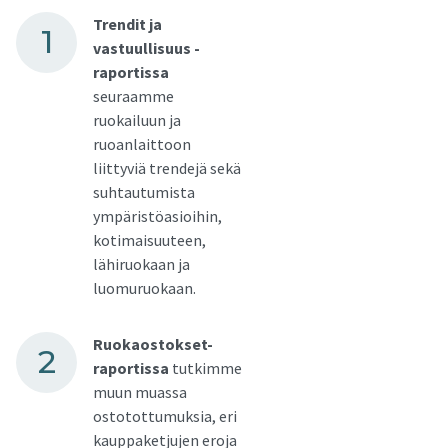
Trendit ja
vastuullisuus -
raportissa
seuraamme
ruokailuun ja
ruoanlaittoon
liittyviä trendejä sekä
suhtautumista
ympäristöasioihin,
kotimaisuuteen,
lähiruokaan ja
luomuruokaan.
Ruokaostokset-
raportissa
tutkimme
muun muassa
ostotottumuksia, eri
kauppaketjujen eroja