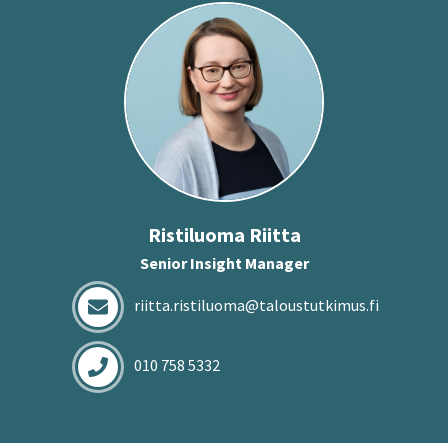
Ris­ti­luo­ma Riit­ta
Senior Insight Manager
riitta.ristiluoma@taloustutkimus.fi
010 758 5332