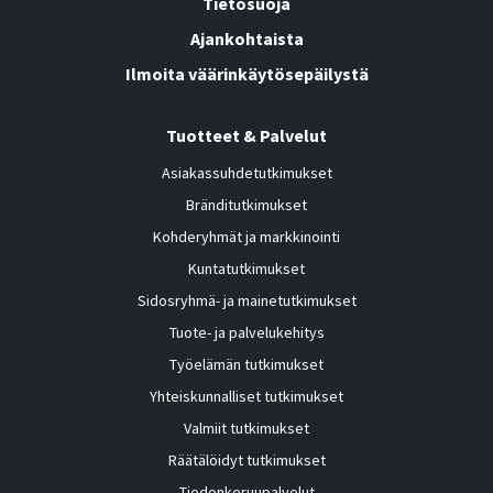
Tietosuoja
Ajankohtaista
Ilmoita väärinkäytösepäilystä
Tuotteet & Palvelut
Asiakassuhdetutkimukset
Bränditutkimukset
Kohderyhmät ja markkinointi
Kuntatutkimukset
Sidosryhmä- ja mainetutkimukset
Tuote- ja palvelukehitys
Työelämän tutkimukset
Yhteiskunnalliset tutkimukset
Valmiit tutkimukset
Räätälöidyt tutkimukset
Tiedonkeruupalvelut