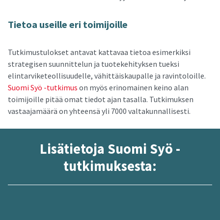
Tie­toa useil­le eri toi­mi­joil­le
Tutkimustulokset antavat kattavaa tietoa esimerkiksi
strategisen suunnittelun ja tuotekehityksen tueksi
elintarviketeollisuudelle, vähittäiskaupalle ja ravintoloille.
Suomi Syö -tutkimus
on myös erinomainen keino alan
toimijoille pitää omat tiedot ajan tasalla. Tutkimuksen
vastaajamäärä on yhteensä yli 7000 valtakunnallisesti.
Li­sä­tie­to­ja Suomi Syö -​
tutkimuksesta: