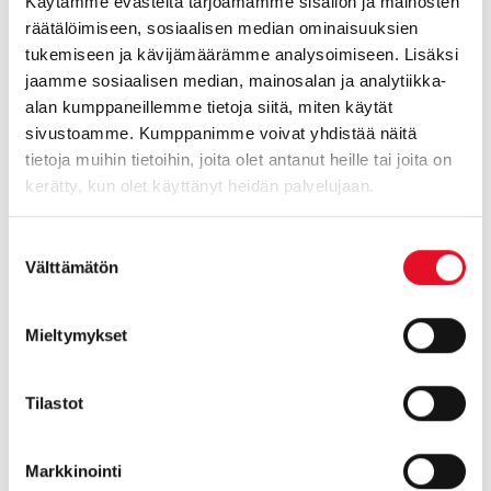
Käytämme evästeitä tarjoamamme sisällön ja mainosten
ja ruoanlaittotapoja
räätälöimiseen, sosiaalisen median ominaisuuksien
sekä elintarvikkeiden
tukemiseen ja kävijämäärämme analysoimiseen. Lisäksi
ostokriteerejä. Tänä
jaamme sosiaalisen median, mainosalan ja analytiikka-
vuonna tutkimme
alan kumppaneillemme tietoja siitä, miten käytät
tarkemmin myös
sivustoamme. Kumppanimme voivat yhdistää näitä
kaupan omien
tietoja muihin tietoihin, joita olet antanut heille tai joita on
merkkien ostamista.
kerätty, kun olet käyttänyt heidän palvelujaan.
Monikulttuurinen
Suostumuksen
Suomi Syö -
Välttämätön
valinta
raportissa
selvitämme eri
Mieltymykset
kulttuuritaustoista
tulevien henkilöiden
ruokailutottumuksia.
Tilastot
UUSI!
Markkinointi
Mo­ni­kult­tuu­ri­nen Suomi Syö