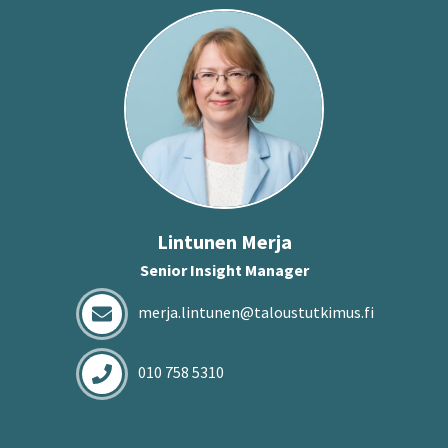
Lin­tu­nen Merja
Senior Insight Manager
merja.lintunen@taloustutkimus.fi
010 758 5310