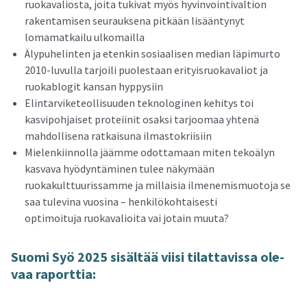
ruokavaliosta, joita tukivat myös hyvinvointivaltion
rakentamisen seurauksena pitkään lisääntynyt
lomamatkailu ulkomailla
Älypuhelinten ja etenkin sosiaalisen median läpimurto
2010-luvulla tarjoili puolestaan erityisruokavaliot ja
ruokablogit kansan hyppysiin
Elintarviketeollisuuden teknologinen kehitys toi
kasvipohjaiset proteiinit osaksi tarjoomaa yhtenä
mahdollisena ratkaisuna ilmastokriisiin
Mielenkiinnolla jäämme odottamaan miten tekoälyn
kasvava hyödyntäminen tulee näkymään
ruokakulttuurissamme ja millaisia ilmenemismuotoja se
saa tulevina vuosina – henkilökohtaisesti
optimoituja ruokavalioita vai jotain muuta?
Suomi Syö 2025 si­säl­tää viisi ti­lat­ta­vis­sa ole­
vaa ra­port­tia: