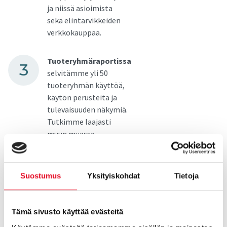
ja niissä asioimista
sekä elintarvikkeiden
verkkokauppaa.
Tuoteryhmäraportissa
selvitämme yli 50
tuoteryhmän käyttöä,
käytön perusteita ja
tulevaisuuden näkymiä.
Tutkimme laajasti
muun muassa
valmisruokien käyttöä.
Kotitaloudet-
Suostumus
Yksityiskohdat
Tietoja
raportissa
tarkastelemme
kotitalouksien
Tämä sivusto käyttää evästeitä
ruokailutottumuksia