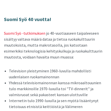
Suomi Syö 40 vuot­ta!
Suomi Syö -tutkimuksen
jo 40-vuotiaaseen taipaleeseen
sisältyy valtava määrä dataa ja tietoa ruokakulttuurin
muutoksista, mutta makrotasolla, jos katsotaan
esimerkiksi teknologisia kehityskulkuja ja ruokakulttuurin
muutosta, voidaan havaita muun muassa:
Television yleistyminen 1960-luvulla mahdollisti
uudenlaisen ruokamainonnan
Yhdessä televisiomainonnan kanssa mikroaaltouunien
tulo markkinoille 1970-luvulla toi "TV-dinnerit" ja
valmisruoat sekä pakasteet kansan ulottuville
Internetin tulo 1990-luvulla ja sen myötä lisääntynyt
tietoisuus etnisistä keittiöistä ja Välimeren