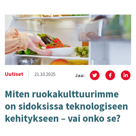
Uutiset
21.10.2025
Jaa:
Miten ruo­ka­kult­tuu­rim­me
on si­dok­sis­sa tek­no­lo­gi­seen
ke­hi­tyk­seen – vai onko se?