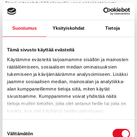
Tämä ei tapahdu kikkailemalla, vaan pääsääntöisesti
tarjoamalla kuluttajille jotain luotettavaa ja aidosti
hyödyllistä: arjen rahallisia tai käytännöllisiä ratkaisuja, tai
parempaa fiilistä.
Suostumus
Yksityiskohdat
Tietoja
Asiantuntijoita säväyttävät tämän lisäksi myös
kaupallisemmat mittarit ja bisnesartikkeliylistykset.
Tämä sivusto käyttää evästeitä
Ensilukemalla voisi ajatella, että kuluttajien lista on aika
Käytämme evästeitä tarjoamamme sisällön ja mainosten
”perus”. Kaikki listatut ovat joka tapauksessa omalla
räätälöimiseen, sosiaalisen median ominaisuuksien
tavallaan omaperäisiä ja tehdyn tilastollisen mallinnuksen
tukemiseen ja kävijämäärämme analysoimiseen. Lisäksi
perusteella juuri omaperäisyys on kiinnostavuuteen eniten
jaamme sosiaalisen median, mainosalan ja analytiikka-
vaikuttava tekijä.
alan kumppaneillemme tietoja siitä, miten käytät
sivustoamme. Kumppanimme voivat yhdistää näitä
Yritysten johdolla ei kuitenkaan monesti ole muutamaa
tietoja muihin tietoihin, joita olet antanut heille tai joita on
kymmentä vuotta aikaa päästä kattaville listoille vaan
kerätty, kun olet käyttänyt heidän palvelujaan.
kehitystä täytyy vauhdittaa markkinoinnilla tai ylipäätään
omaperäisellä tekemisellä. Ja, edellisten isojen poikien
Suostumuksen
yleistulosten alle jää luonnollisesti paljon mielenkiintoisia
Välttämätön
valinta