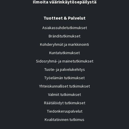
Ilmoita väärinkäytösepäilystä
Tuotteet & Palvelut
Asiakassuhdetutkimukset
Bränditutkimukset
Kohderyhmät ja markkinointi
Kuntatutkimukset
Sidosryhmä- ja mainetutkimukset
Tuote- ja palvelukehitys
Työelämän tutkimukset
Yhteiskunnalliset tutkimukset
Valmiit tutkimukset
Räätälöidyt tutkimukset
Tiedonkeruupalvelut
Kvalitatiivinen tutkimus