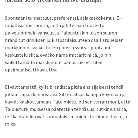
Spontaani tunnettuus, preferenssi, asiakaskokemus. Ei-
rahallisia mittareita, joilla jäljitetään tuote- tai
palvelubrändin vahvuutta. Taloustutkimuksen suuren
bränditutkimuksen julkistustilaisuuteen osallistuneiden
markkinointivaikuttajien parissa syntyi spontaani
keskustelu siitä, ovatko nämä mittarit niitä, joihin
vaikuttamalla markkinointipanostukset tulee
optimaalisesti käytettyä.
Ei välttämättä, kyllä brändistä pitää ensisijaisesti tehdä
jollain tapaa kiinnostava. Sitten alkaa kauppa käymään ja
käyrät kaakottamaan. Tätä mieltä oli sen verran moni, että
Taloustutkimuksessa päätettiin tehdä uusi tutkimus siitä,
mitkä brändit ovat suomalaisten mielestä kiinnostavia, ja
miksi.