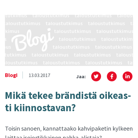
Blogi
13.03.2017
Jaa:
Mikä tekee brän­dis­tä oi­keas­
ti kiin­nos­ta­van?
Toisin sanoen, kannattaako kahvipaketin kylkeen
laittaa isojortikkainen nahka-alistaja?