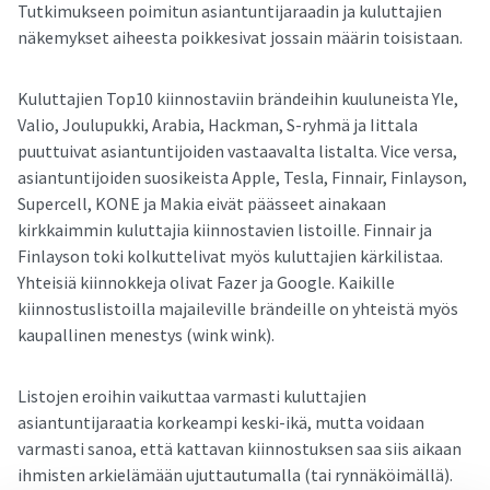
Tutkimukseen poimitun asiantuntijaraadin ja kuluttajien
näkemykset aiheesta poikkesivat jossain määrin toisistaan.
Kuluttajien Top10 kiinnostaviin brändeihin kuuluneista Yle,
Valio, Joulupukki, Arabia, Hackman, S-ryhmä ja Iittala
puuttuivat asiantuntijoiden vastaavalta listalta. Vice versa,
asiantuntijoiden suosikeista Apple, Tesla, Finnair, Finlayson,
Supercell, KONE ja Makia eivät päässeet ainakaan
kirkkaimmin kuluttajia kiinnostavien listoille. Finnair ja
Finlayson toki kolkuttelivat myös kuluttajien kärkilistaa.
Yhteisiä kiinnokkeja olivat Fazer ja Google. Kaikille
kiinnostuslistoilla majaileville brändeille on yhteistä myös
kaupallinen menestys (wink wink).
Listojen eroihin vaikuttaa varmasti kuluttajien
asiantuntijaraatia korkeampi keski-ikä, mutta voidaan
varmasti sanoa, että kattavan kiinnostuksen saa siis aikaan
ihmisten arkielämään ujuttautumalla (tai rynnäköimällä).