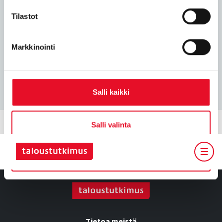
Lehto Paula
Tilastot
Senior Insight Manager
paula.lehto@taloustutkimus.fi
Markkinointi
010 758 5275
Salli kaikki
Salli valinta
Kiellä
Tietoa meistä