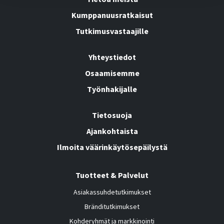
Kumppanuusratkaisut
Tutkimusvastaajille
Yhteystiedot
Osaamisemme
Työnhakijalle
Tietosuoja
Ajankohtaista
Ilmoita väärinkäytösepäilystä
Tuotteet & Palvelut
Asiakassuhdetutkimukset
Bränditutkimukset
Kohderyhmät ja markkinointi