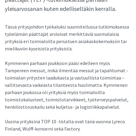
yleisarvosanan kuten edelliselläkin kerralla.
Tässä yritysjohdon työkaluksi suunnitellussa tutkimuksessa
työelämän päättäjät arvioivat merkittäviä suomalaisia
yrityksiä eri toimialoilta perustuen asiakaskokemuksiin tai
mielikuviin kyseisistä yrityksistä.
Kymmenen parhaan joukkoon pääsi edelleen myös
Tampereen messut, mikä ilmentää messut ja tapahtumat -
toimialan yritysten laadukasta ja vastuullista toimintaa –
vallitsevasta vaikeasta tilanteesta huolimatta. Kymmenen
parhaan joukossa oli yrityksiä myös toimialoilta
toimistokalusteet, toimistotarvikkeet, työterveyspalvelut,
henkilöstöruokailu sekä kuljetus- ja logistiikkapalvelut.
Uusina yrityksinä TOP 10 -listalla ovat tänä vuonna Lyreco
Finland, Wulff-konserni sekä Factory.