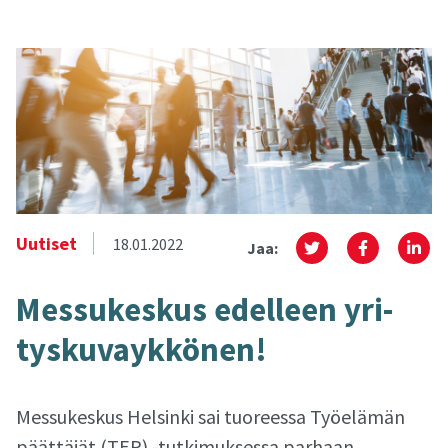
Uutiset
18.01.2022
Jaa:
Mes­su­kes­kus edel­leen yri­
tys­ku­vayk­kö­nen!
Messukeskus Helsinki sai tuoreessa Työelämän
päättäjät (TEP) -tutkimuksessa parhaan