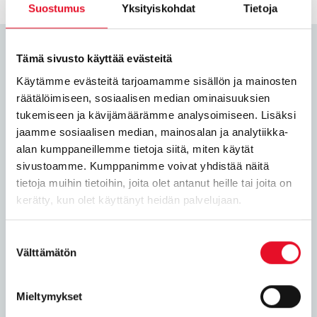
Suostumus
Yksityiskohdat
Tietoja
Ker­ron mie­lel­lä­ni tut­ki­muk­ses­ta
Tämä sivusto käyttää evästeitä
tar­kem­min!
Käytämme evästeitä tarjoamamme sisällön ja mainosten
räätälöimiseen, sosiaalisen median ominaisuuksien
tukemiseen ja kävijämäärämme analysoimiseen. Lisäksi
jaamme sosiaalisen median, mainosalan ja analytiikka-
alan kumppaneillemme tietoja siitä, miten käytät
sivustoamme. Kumppanimme voivat yhdistää näitä
tietoja muihin tietoihin, joita olet antanut heille tai joita on
kerätty, kun olet käyttänyt heidän palvelujaan.
Suostumuksen
Välttämätön
valinta
Mieltymykset