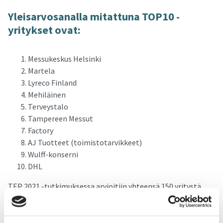
Ylei­sar­vo­sa­nal­la mi­tat­tu­na TOP10 -​
yritykset ovat:
Messukeskus Helsinki
Martela
Lyreco Finland
Mehiläinen
Terveystalo
Tampereen Messut
Factory
AJ Tuotteet (toimistotarvikkeet)
Wulff-konserni
DHL
TEP 2021 -tutkimuksessa arvioitiin yhteensä 150 yritystä
kahdeltatoista toimialalta.
Lue Työelämän päättäjät -
tutkimuksesta lisää täältä
ja tarkista onko yrityksesi
tutkittujen joukossa!