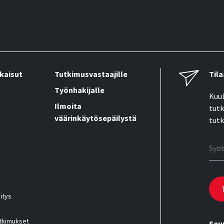
kaisut
Tutkimusvastaajille
Tila
Työnhakijalle
Kuul
Ilmoita
tutk
väärinkäytösepäilystä
tutk
Sähk
itys
utkimukset
Seu