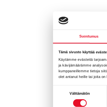
Markkina-anal
tahansa, sen 
suuntaan.
Suostumus
Ota yhteyttä 
kysymyksiisi!
Tämä sivusto käyttää eväste
Käytämme evästeitä tarjoama
Outi Salonen,
ja kävijämäärämme analysoim
outi.salonen
kumppaneillemme tietoja siitä
+358 10 758 5
olet antanut heille tai joita o
Sirkku Keski-
Suostumuksen
sirkku.keski-
Välttämätön
valinta
+358 10 758 5