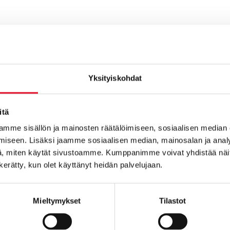
yysi ei ole siis käsitteenä aivan yksiselitteinen, mutta ymmärtää
tuottamat vastaukset auttavat liiketoiminnan kehittämisessä oi
Yksityiskohdat
– selvitetään yhdessä, miten saamme luotettavat vastaukset juuri
itä
mme sisällön ja mainosten räätälöimiseen, sosiaalisen median
 Account & Insight Director
iseen. Lisäksi jaamme sosiaalisen median, mainosalan ja analy
@taloustutkimus.fi
, miten käytät sivustoamme. Kumppanimme voivat yhdistää näitä t
425
n kerätty, kun olet käyttänyt heidän palvelujaan.
Hallila, Senior Insight Manager
hallila@taloustutkimus.fi
Mieltymykset
Tilastot
220