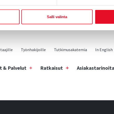
Salli valinta
aajille
Työnhakijoille
Tutkimusakatemia
In English
t & Palvelut
Ratkaisut
Asiakastarinoit