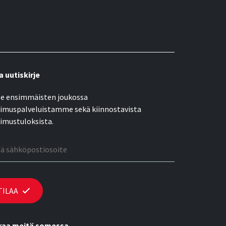
a uutiskirje
e ensimmäisten joukossa
imuspalveluistamme sekä kiinnostavista
imustuloksista.
öpostiosoite
TILAA
raa meitä somessa