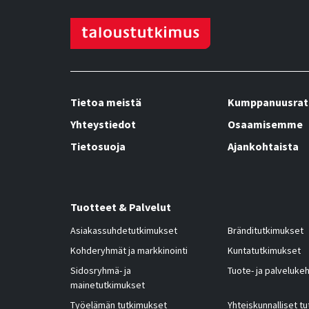
Tietoa meistä
Kumppanuusrat
Yhteystiedot
Osaamisemme
Tietosuoja
Ajankohtaista
Tuotteet & Palvelut
Asiakassuhdetutkimukset
Bränditutkimukset
Kohderyhmät ja markkinointi
Kuntatutkimukset
Sidosryhmä- ja
Tuote- ja palvelukeh
mainetutkimukset
Työelämän tutkimukset
Yhteiskunnalliset t