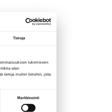
pä sen miten
keaan
Tietoja
 sinun
 ominaisuuksien tukemiseen
tiikka-alan
ietoja muihin tietoihin, joita
Markkinointi