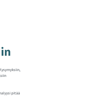
iin
Kysymyksiin,
siin
alyysi pitää