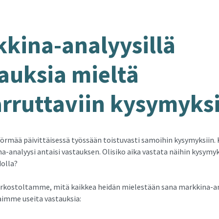
kina-​analyysillä
auk­sia miel­tä
r­rut­ta­viin ky­sy­myk­s
örmää päivittäisessä työssään toistuvasti samoihin kysymyksiin. 
a-analyysi antaisi vastauksen. Olisiko aika vastata näihin kysymyk
dolla?
rkostoltamme, mitä kaikkea heidän mielestään sana markkina-an
saimme useita vastauksia: