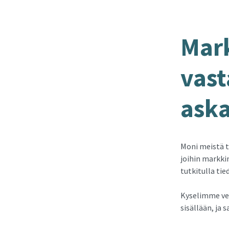
Mark
vas­t
as­ka
Moni meistä t
joihin markkin
tutkitulla tie
Kyselimme ve
sisällään, ja 