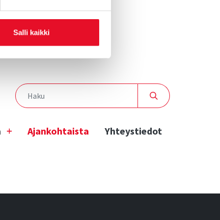
Salli kaikki
a
Ajankohtaista
Yhteystiedot