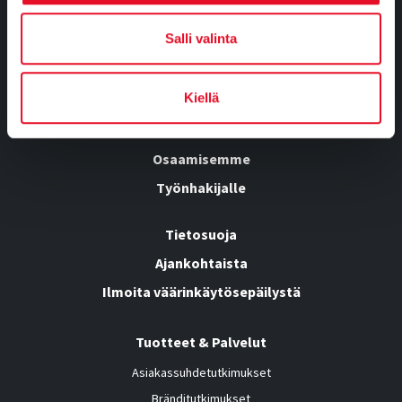
Tietoa meistä
Salli valinta
Kumppanuusratkaisut
Tutkimusvastaajille
Kiellä
Yhteystiedot
Osaamisemme
Työnhakijalle
Tietosuoja
Ajankohtaista
Ilmoita väärinkäytösepäilystä
Tuotteet & Palvelut
Asiakassuhdetutkimukset
Bränditutkimukset