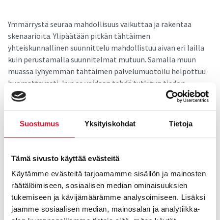
Ymmärrystä seuraa mahdollisuus vaikuttaa ja rakentaa
skenaarioita. Ylipäätään pitkän tähtäimen
yhteiskunnallinen suunnittelu mahdollistuu aivan eri lailla
kuin perustamalla suunnitelmat mutuun. Samalla muun
muassa lyhyemmän tähtäimen palvelumuotoilu helpottuu
huomattavasti, kun se voidaan tehdä tutkitun tiedon
pohjalta.
Vai­ke­aa?
Suostumus
Yksityiskohdat
Tietoja
Käytössämme on erinomaiset tilastoaineistot väestön
Tämä sivusto käyttää evästeitä
taustatiedoista, kieliryhmästä, asuinalueesta, ja muista
tekijöistä. Näin voimme tavoittaa lähes kaikki
Käytämme evästeitä tarjoamamme sisällön ja mainosten
maahanmuuttajataustaiset henkilöt ja kohdentaa heille
räätälöimiseen, sosiaalisen median ominaisuuksien
tutkimuksia. Tai täydentää mitä tahansa tutkimusta
tukemiseen ja kävijämäärämme analysoimiseen. Lisäksi
lisäotoksella maahanmuuttajista. Tämä vaatii toki
jaamme sosiaalisen median, mainosalan ja analytiikka-