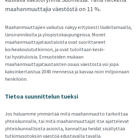
maahanmuuttajia väestöstä on 11 %.
Maahanmuuttajien vaikutus näkyy erityisesti Uudellamaalla,
länsirannikolla ja yliopistokaupungeissa. Monet
maahanmuuttajataustaisista ovat suorittaneet
korkeakoulututkinnon, ja ovat tuloiltaan keski-
tai hyvätuloisia. Ennusteiden mukaan
maahanmuuttajataustaisten osuus väestöstä voi jopa
kaksinkertaistua 2040 mennessä ja kasvaa noin miljoonaan
henkilöön.
Tie­toa suun­nit­te­lun tuek­si
Jos haluamme ymmärtää mitä maahanmuutto tarkoittaa
yhteiskunnalle, tai mitä maahanmuuttajat itse ajattelevat
yhteiskunnallisista asioista, kannattaa heidät sisällyttää
tutkimusotoksiin väestöä edustavalla tavalla.