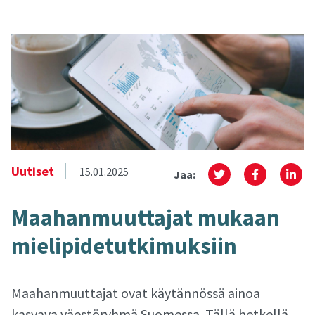
Uutiset
15.01.2025
Jaa:
Maa­han­muut­ta­jat mu­kaan
mie­li­pi­de­tut­ki­muk­siin
Maahanmuuttajat ovat käytännössä ainoa
kasvava väestöryhmä Suomessa. Tällä hetkellä