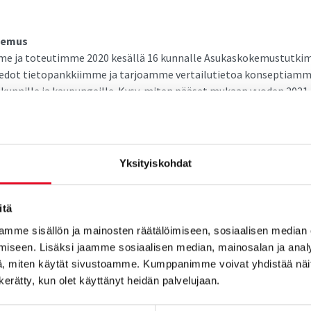
kemus
me ja toteutimme 2020 kesällä 16 kunnalle Asukaskokemustutki
edot tietopankkiimme ja tarjoamme vertailutietoa konseptiam
 kunnille ja kaupungeille. Kysy, miten pääset mukaan vuoden 2021
Tutkimus sopii sekä pienille, keskikokoisille että suurille kunnille
an asukaskokemus
Yksityiskohdat
ksen rinnalle pilotoimme myös Vapaa-ajan asukkaiden
stutkimuksen kolmelle kunnalle. Lähtökohta on sama kuin
itä
stutkimuksessa, joten saat näkemyksen myös mökkiläisten ajatu
uttaa esimerkiksi Asukaskokemustutkimuksen yhteydessä.
mme sisällön ja mainosten räätälöimiseen, sosiaalisen median
iseen. Lisäksi jaamme sosiaalisen median, mainosalan ja analy
, miten käytät sivustoamme. Kumppanimme voivat yhdistää näitä t
emus
n kerätty, kun olet käyttänyt heidän palvelujaan.
et kokevat kunnan palvelut? Kokevatko ne kunnan toiminnan
lisenä? Olemme käynnistäneet tällaisen yrityskokemustutkimuks