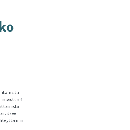
­ko
ohtamista.
viimeisten 4
vittämistä
tarvitsee
hteyttä niin