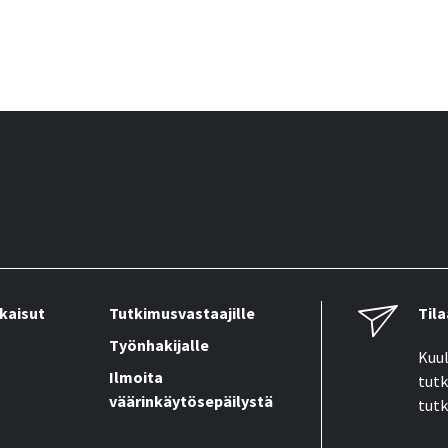
kaisut
Tutkimusvastaajille
Tila
Työnhakijalle
Kuul
Ilmoita
tutk
väärinkäytösepäilystä
tutk
Sähk