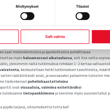
jo muutamalle kunnalle. Tutkimus on rinnasteinen asukas- ja vap
Mieltymykset
Tilastot
tutkimuksille, huomioiden tietysti yritysnäkökulman ja
näkökulman. Ehdit vielä mukaan.
mme:
Salli valinta
 tutkimussuunnitelman mukainen toteutus
säästää kustannuksi
n poimittu kuntien strategioista
ja niitä on täsmennetty yhteis
ten saat mielenkiintoista ja ajankohtaista pohdittavaa
oteuttaa myös
haluamassasi aikataulussa
, voit itse valita sopiva
välin, yleisimmin näitä tutkimuksia tehdään 1–2 kertaa valtuusto
 vaivatonta
, keskustellaan hetki tutkimuksen tavoitteista, määri
varten räätälöitävät asiat, ja seuraavaksi palaamme tulosten me
e tiedonkeruut
puhelinhaastatteluina
aportit ovat
visuaalisia, valmiina esitettäväksi
 tuloksianne
tietopankkiimme
ja teemme myös vuosivertailut 
ja pyydä tarjous, sitoumuksetta totta kai!