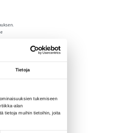
muksen.
me
 ja
Tietoja
ksista.
 ominaisuuksien tukemiseen
tiikka-alan
ietoja muihin tietoihin, joita
en