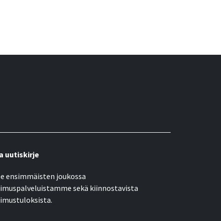
a uutiskirje
e ensimmäisten joukossa
imuspalveluistamme sekä kiinnostavista
imustuloksista.
öpostiosoite