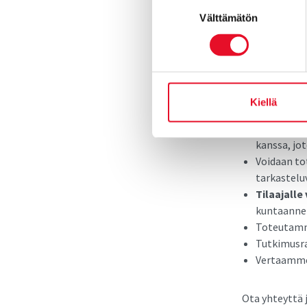
Suostumuksen
tiedonkeruun 
Välttämätön
valinta
asukaskokemus
yrityspalvelu
Miten toimi
Kiellä
Vakioidun
Mittarit o
kanssa, jo
Voidaan t
tarkastelu
Tilaajalle
kuntaanne 
Toteutamm
Tutkimusr
Vertaamme
Ota yhteyttä 