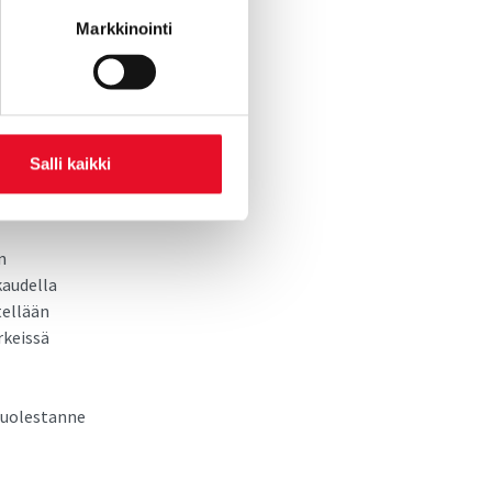
aa-ajan
Markkinointi
Salli kaikki
asi
työssä kuntien
n
kaudella
tellään
rkeissä
puolestanne