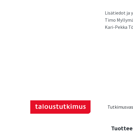
Lisätiedot ja
Timo Myllymä
Kari-Pekka Tö
Tutkimusvast
Tuottee