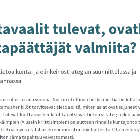
a­vaa­lit tu­le­vat, ovat
a­päät­tä­jät val­mii­ta?
etoa kunta- ja elinkeinostrategian suunnittelussa ja
rannassa
vat tulossa tänä vuonna. Nyt on otollinen hetki miettiä tiedolla j
tamushenkilöt tarvitsevat tietoa siitä, miten asiat ovat sujuneet 
. Tulevat luottamushenkilöt tarvitsevat tietoa strategioiden päi
käimpien (= usein kriittisimpien) palautteen rinnalle kuntajohto 
tietoa myös ns. hiljaisen enemmistön mielipiteistä. Ota meihin y
ten tämä tapahtuu vaivattomasti.