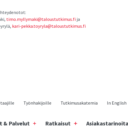
 yhteydenotot:
ki,
timo.myllymaki@taloustutkimus.fi
ja
yrylä,
kari-pekka.toyryla@taloustutkimus.fi
aajille
Työnhakijoille
Tutkimusakatemia
In English
t & Palvelut
Ratkaisut
Asiakastarinoit