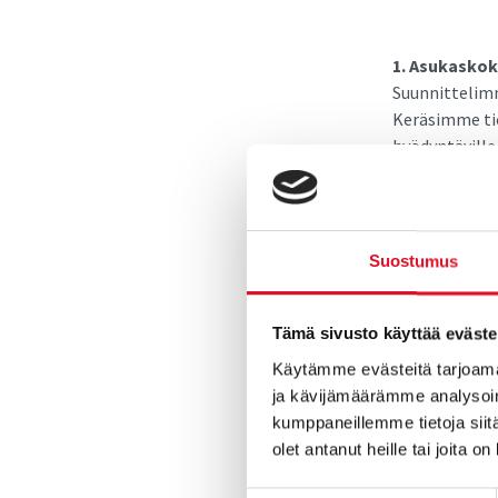
1. Asukasko
Suunnittelim
Keräsimme ti
hyödyntäville
toteutukseen. 
kaupungeille.
2. Vapaa-aj
Suostumus
Asukaskokemu
asukaskokemu
Tämä sivusto käyttää eväste
Asukaskokemu
Voidaan tote
Käytämme evästeitä tarjoama
ja kävijämäärämme analysoim
kumppaneillemme tietoja siitä
3. Yrityskok
olet antanut heille tai joita o
Miten yrityks
yritysystäväl