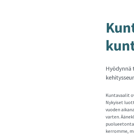
Kun­t
kun­t
Hyödynnä ti
kehitysseu
Kuntavaalit o
Nykyiset luot
vuoden aikana
varten. Äänek
puolueetonta 
kerromme, mi