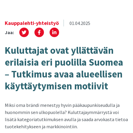
Kauppalehti-yhteistyö
01.04.2025
Jaa:
Ku­lut­ta­jat ovat yl­lät­tä­vän
eri­lai­sia eri puo­lil­la Suo­mea
– Tut­ki­mus avaa alu­eel­li­sen
käyt­täy­ty­mi­sen mo­tii­vit
Miksi oma brändi menestyy hyvin pääkaupunkiseudulla ja
huonommin sen ulkopuolella? Kuluttajaymmärrystä voi
lisätä kategoriatutkimuksen avulla ja saada arvokasta tietoa
tuotekehitykseen ja markkinointiin.