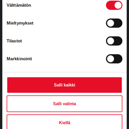
Välttämätön
valinta
Ajankohtaista
Ilmoita väärinkäytösepäilystä
Mieltymykset
Tuotteet & Palvelut
Tilastot
Asiakassuhdetutkimukset
Bränditutkimukset
Markkinointi
Kohderyhmät ja markkinointi
Kuntatutkimukset
Sidosryhmä- ja mainetutkimukset
Salli kaikki
Tuote- ja palvelukehitys
Työelämän tutkimukset
Yhteiskunnalliset tutkimukset
Salli valinta
Valmiit tutkimukset
Räätälöidyt tutkimukset
Kiellä
Tiedonkeruupalvelut