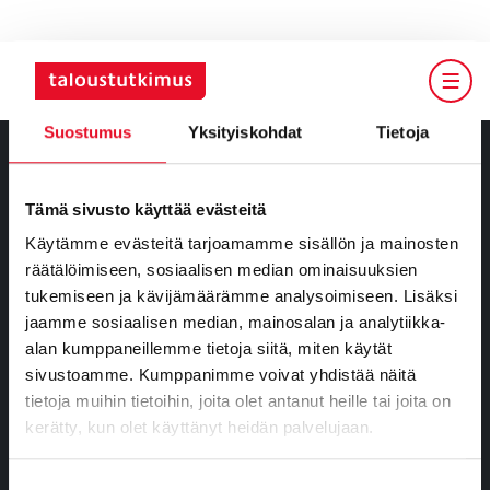
Suostumus
Yksityiskohdat
Tietoja
Tämä sivusto käyttää evästeitä
Tietoa meistä
Käytämme evästeitä tarjoamamme sisällön ja mainosten
Kumppanuusratkaisut
räätälöimiseen, sosiaalisen median ominaisuuksien
tukemiseen ja kävijämäärämme analysoimiseen. Lisäksi
Tutkimusvastaajille
jaamme sosiaalisen median, mainosalan ja analytiikka-
alan kumppaneillemme tietoja siitä, miten käytät
Yhteystiedot
sivustoamme. Kumppanimme voivat yhdistää näitä
Osaamisemme
tietoja muihin tietoihin, joita olet antanut heille tai joita on
kerätty, kun olet käyttänyt heidän palvelujaan.
Työnhakijalle
Suostumuksen
Tietosuoja