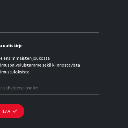
a uutiskirje
e ensimmäisten joukossa
imuspalveluistamme sekä kiinnostavista
imustuloksista.
öpostiosoite
TILAA