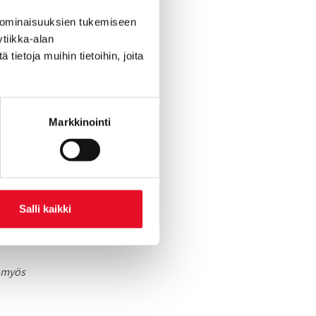
 ominaisuuksien tukemiseen
tiikka-alan
ietoja muihin tietoihin, joita
tkimus.fi
Markkinointi
Salli kaikki
ryhmänä on
yöllistävät).
a myös