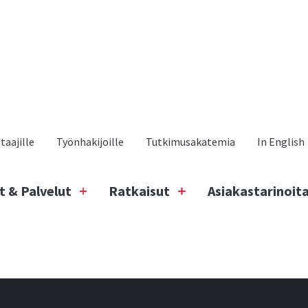
aajille
Työnhakijoille
Tutkimusakatemia
In English
t & Palvelut
Ratkaisut
Asiakastarinoit