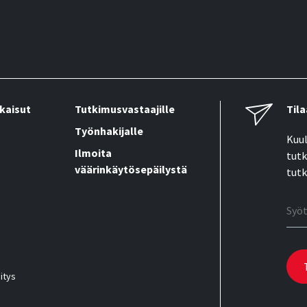
kaisut
Tutkimusvastaajille
Tila
Työnhakijalle
Kuul
Ilmoita
tutk
väärinkäytösepäilystä
tutk
Sähk
itys