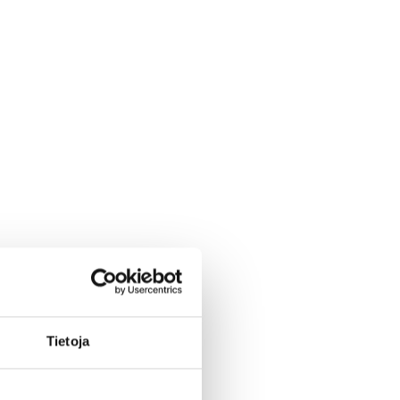
ten päättäjät
velukategorian
Tietoja
immän johdon
koluokan,
ä.