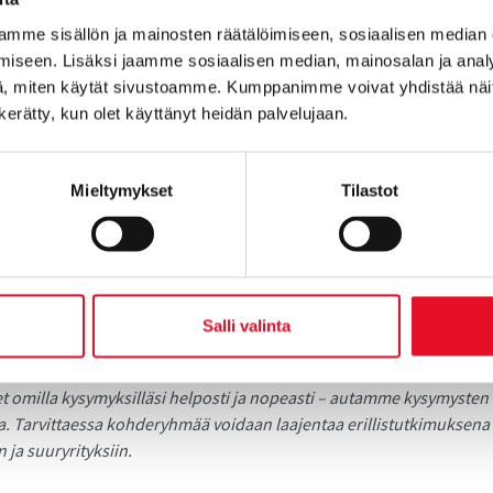
mme sisällön ja mainosten räätälöimiseen, sosiaalisen median
niin kerromme lisää!
iseen. Lisäksi jaamme sosiaalisen median, mainosalan ja analy
, miten käytät sivustoamme. Kumppanimme voivat yhdistää näitä t
Mikkonen Juha Lemmetyinen
n kerätty, kun olet käyttänyt heidän palvelujaan.
lient Director Senior Insight Manager
en@taloustutkimus.fi
juha.lemmetyinen@taloustu
Mieltymykset
Tilastot
 758 5257 p. 010 758 5279
YTTÄ
Salli valinta
ksen Business Telebus tarjoaa jatkuvan tutkimuskanavan. Kohde
-yrityksen päättäjää valtakunnallisesti (kokoluokka 5–249 henkilöä t
 omilla kysymyksilläsi helposti ja nopeasti – autamme kysymysten
a. Tarvittaessa kohderyhmää voidaan laajentaa erillistutkimuksen
 ja suuryrityksiin.