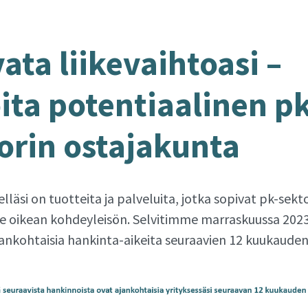
a­ta lii­ke­vaih­toa­si –
i­ta po­ten­ti­aa­li­nen pk
rin os­ta­ja­kun­ta
lläsi on tuotteita ja palveluita, jotka sopivat pk-sekto
 oikean kohdeyleisön. Selvitimme marraskuussa 2023
jankohtaisia hankinta-aikeita seuraavien 12 kuukauden