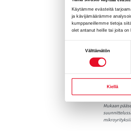
Käytämme evästeitä tarjoama
Ota yhteyttä 
ja kävijämäärämme analysoim
kumppaneillemme tietoja siitä
Katja 
olet antanut heille tai joita o
Senior C
Suostumuksen
katja.mikkon
Välttämätön
valinta
p. 010
OTA YHTE
Kiellä
Taloustutkimu
noin 40 000 pk
Mukaan pääset
suunnitteluss
mikroyrityksiin