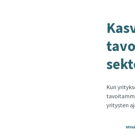
Kas­v
ta­vo
sekto
Kun yritykse
tavoitamme
yritysten a