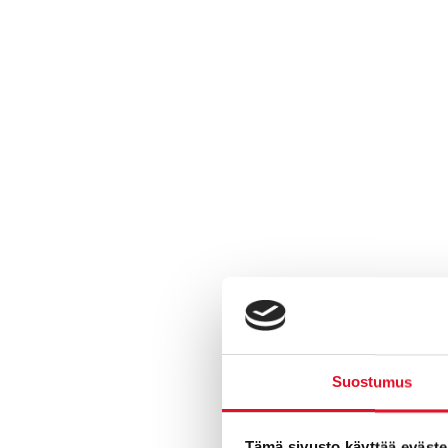
Tavoitat kaut
kaikilta toimi
Suostumus
ostoaikeita (
päättäjiltä. 
sijainnin tai 
Tämä sivusto käyttää eväste