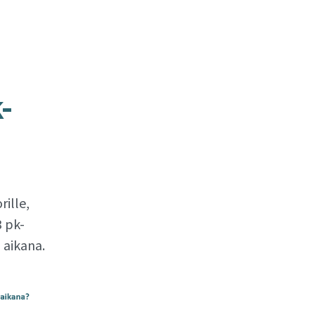
-​
rille,
 pk-
 aikana.