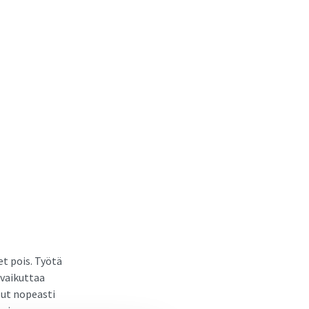
t pois. Työtä
 vaikuttaa
lut nopeasti