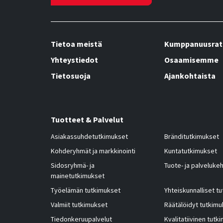
Tietoa meistä
Kumppanuusrat
Yhteystiedot
Osaamisemme
Tietosuoja
Ajankohtaista
Tuotteet & Palvelut
Asiakassuhdetutkimukset
Bränditutkimukset
Kohderyhmät ja markkinointi
Kuntatutkimukset
Sidosryhmä- ja
Tuote- ja palvelukeh
mainetutkimukset
Työelämän tutkimukset
Yhteiskunnalliset t
Valmiit tutkimukset
Räätälöidyt tutkimu
Tiedonkeruupalvelut
Kvalitatiivinen tutk