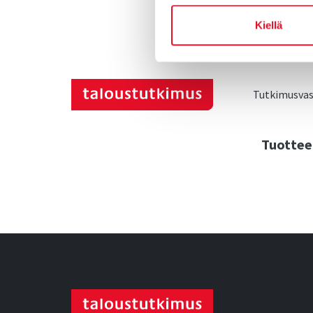
Kiellä
Tutkimusvast
Tuottee