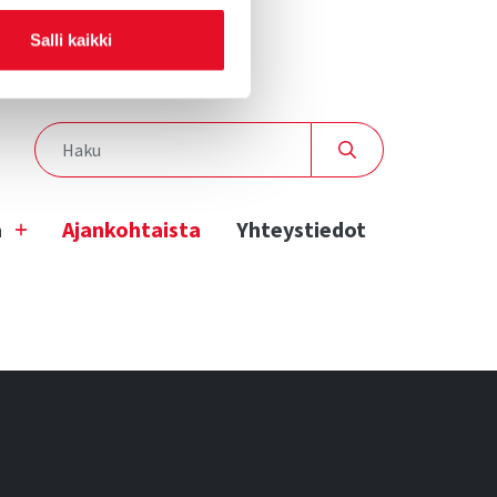
Salli kaikki
a
Ajankohtaista
Yhteystiedot