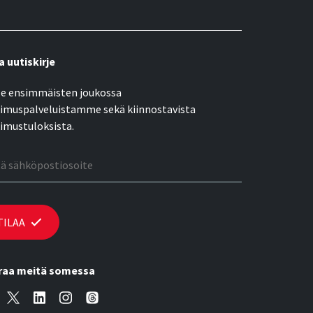
a uutiskirje
e ensimmäisten joukossa
imuspalveluistamme sekä kiinnostavista
imustuloksista.
öpostiosoite
TILAA
raa meitä somessa