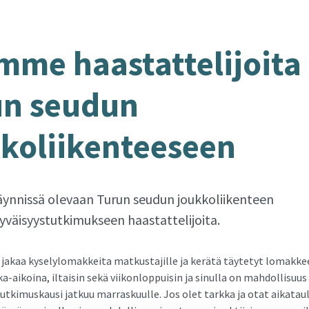
me haas­tat­te­li­joi­ta
n seu­dun
ko­lii­ken­tee­seen
ynnissä olevaan Turun seudun joukkoliikenteen
yväisyystutkimukseen haastattelijoita.
jakaa kyselylomakkeita matkustajille ja kerätä täytetyt lomakkee
-aikoina, iltaisin sekä viikonloppuisin ja sinulla on mahdollisuus
Tutkimuskausi jatkuu marraskuulle. Jos olet tarkka ja otat aikatau