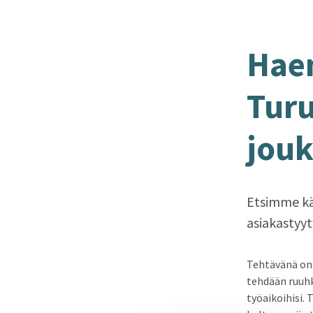
Haem­
Turu
jouk­
Etsimme kä
asiakastyyt
Tehtävänä on 
tehdään ruuhka
työaikoihisi. 