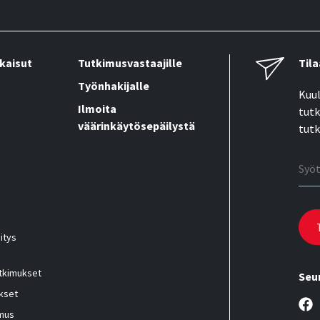
kaisut
Tutkimusvastaajille
Tila
Työnhakijalle
Kuul
Ilmoita
tutk
väärinkäytösepäilystä
tutk
Sähk
itys
utkimukset
Seu
kset
imus