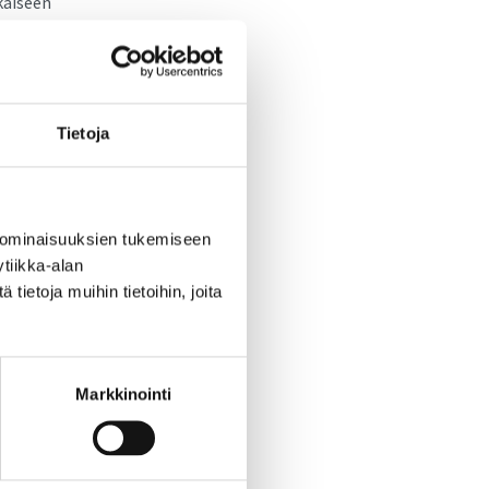
ikaiseen
ukea työn
desta ja
Tietoja
ittämässä
 ominaisuuksien tukemiseen
tiikka-alan
ietoja muihin tietoihin, joita
2 1340
Markkinointi