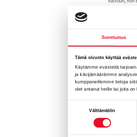
haltuun, niin 
työhön.
Tarjoamme sin
tekemiseen. H
Suostumus
työssä käytet
Tee työtä, jo
Tämä sivusto käyttää eväste
joukkoliikenn
Käytämme evästeitä tarjoama
ja kävijämäärämme analysoim
Kiinnostuitko
kumppaneillemme tietoja siitä
olet antanut heille tai joita o
Puhelimitse ar
Sähköpostill
Suostumuksen
Välttämätön
valinta