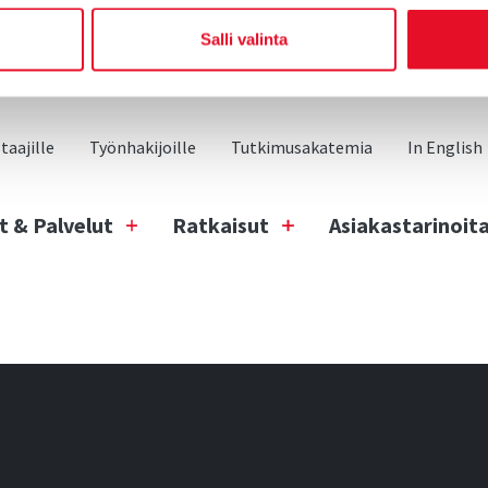
Salli valinta
aajille
Työnhakijoille
Tutkimusakatemia
In English
t & Palvelut
Ratkaisut
Asiakastarinoit