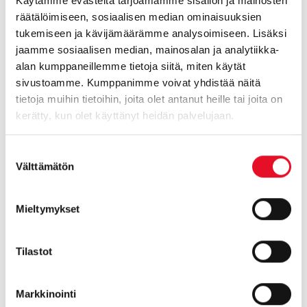
Käytämme evästeitä tarjoamamme sisällön ja mainosten
Fiskars
räätälöimiseen, sosiaalisen median ominaisuuksien
Fazer
tukemiseen ja kävijämäärämme analysoimiseen. Lisäksi
Fazerin Sininen
jaamme sosiaalisen median, mainosalan ja analytiikka-
Arabia
alan kumppaneillemme tietoja siitä, miten käytät
YLE
sivustoamme. Kumppanimme voivat yhdistää näitä
Hackman
tietoja muihin tietoihin, joita olet antanut heille tai joita on
Iittala
kerätty, kun olet käyttänyt heidän palvelujaan.
Valio
Google
Suostumuksen
Välttämätön
valinta
Taloustutkimus ja Markkinointi & Mainonta -lehti
toteuttivat perinteisen Brändien arvostus -tutkimuksen jo
22. kerran. Tutkimuksessa oli mukana tänä vuonna 541
Mieltymykset
brändiä. Tutkimus selvitti, miten suomalaiset arvostavat eri
brändejä ja yrityksiä. Arvostuksen lisäksi selvitettiin myös
Tilastot
hintamielikuvia ja hinta-laatusuhdetta sekä suosittelua
(NPS).
Markkinointi
Tilaamalla räätälöidyn brändiraportin saatte tietää miten