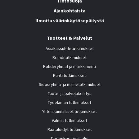
Tietosuoja
Ajankohtaista
Ilmoita väärinkäytösepäilystä
Tuotteet & Palvelut
Asiakassuhdetutkimukset
Bränditutkimukset
Kohderyhmät ja markkinointi
Kuntatutkimukset
Sidosryhmä- ja mainetutkimukset
Tuote- ja palvelukehitys
Työelämän tutkimukset
Yhteiskunnalliset tutkimukset
Valmiit tutkimukset
Räätälöidyt tutkimukset
Tiedonkeruupalvelut