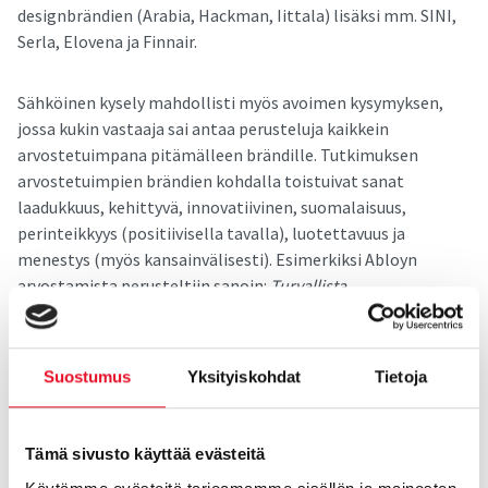
designbrändien (Arabia, Hackman, Iittala) lisäksi mm. SINI,
Serla, Elovena ja Finnair.
Sähköinen kysely mahdollisti myös avoimen kysymyksen,
jossa kukin vastaaja sai antaa perusteluja kaikkein
arvostetuimpana pitämälleen brändille. Tutkimuksen
arvostetuimpien brändien kohdalla toistuivat sanat
laadukkuus, kehittyvä, innovatiivinen, suomalaisuus,
perinteikkyys (positiivisella tavalla), luotettavuus ja
menestys (myös kansainvälisesti). Esimerkiksi Abloyn
arvostamista perusteltiin sanoin:
Turvallista
lukitusosaamista jo vuosikymmenten ajan. Oman alansa
edelläkävijä. Hyvää kehitystyötä tehdään jatkuvasti.
Suostumus
Yksityiskohdat
Tietoja
Brändien arvostus 2018 TOP 10
Tämä sivusto käyttää evästeitä
Abloy