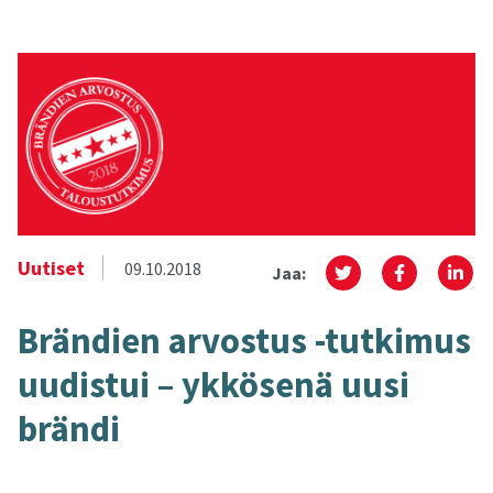
Uutiset
09.10.2018
Jaa:
Brän­dien ar­vos­tus -​tutkimus
uu­dis­tui – yk­kö­se­nä uusi
brän­di