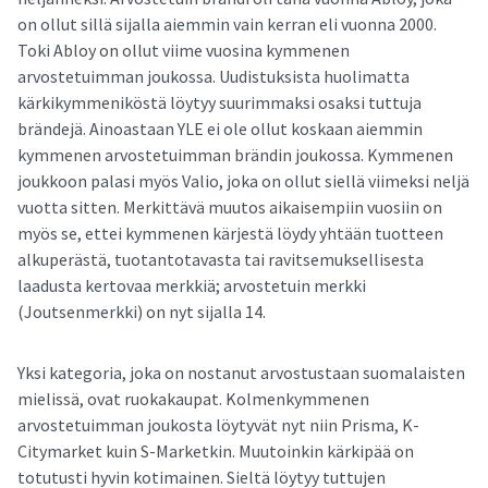
on ollut sillä sijalla aiemmin vain kerran eli vuonna 2000.
Toki Abloy on ollut viime vuosina kymmenen
arvostetuimman joukossa. Uudistuksista huolimatta
kärkikymmeniköstä löytyy suurimmaksi osaksi tuttuja
brändejä. Ainoastaan YLE ei ole ollut koskaan aiemmin
kymmenen arvostetuimman brändin joukossa. Kymmenen
joukkoon palasi myös Valio, joka on ollut siellä viimeksi neljä
vuotta sitten. Merkittävä muutos aikaisempiin vuosiin on
myös se, ettei kymmenen kärjestä löydy yhtään tuotteen
alkuperästä, tuotantotavasta tai ravitsemuksellisesta
laadusta kertovaa merkkiä; arvostetuin merkki
(Joutsenmerkki) on nyt sijalla 14.
Yksi kategoria, joka on nostanut arvostustaan suomalaisten
mielissä, ovat ruokakaupat. Kolmenkymmenen
arvostetuimman joukosta löytyvät nyt niin Prisma, K-
Citymarket kuin S-Marketkin. Muutoinkin kärkipää on
totutusti hyvin kotimainen. Sieltä löytyy tuttujen