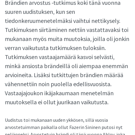
Brändien arvostus -tutkimus koki tänä vuonna
suuren uudistuksen, kun sen
tiedonkeruumenetelmäksi vaihtui nettikysely.
Tutkimuksen siirtäminen nettiin vastattavaksi toi
mukanaan myös muita muutoksia, joilla oli jonkin
verran vaikutusta tutkimuksen tuloksiin.
Tutkimuksen vastaajamäärä kasvoi selvästi,
minkä ansiosta brändeillä oli aiempaa enemmän
arvioineita. Lisäksi tutkittujen brändien määrää
vähennettiin noin puolella edellisvuosista.
Vastaajajoukon ikäjakaumaan menetelmän
muutoksella ei ollut juurikaan vaikutusta.
Uudistus toi mukanaan uuden ykkösen, sillä vuosia
arvostetuimman paikalla ollut Fazerin Sininen putosi nyt
neljänneksi. Arvostetuin brändi oli tänä vuonna Abloy, joka