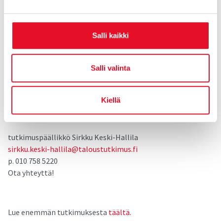
brändinne pärjää suhteessa muihin tutkittuihin brändeihin ja
tärkeimpiin kilpailijoihinne.
Salli kaikki
Lisätietoja tutkimuksesta:
tutkimuspäällikkö Sirpa Vinni
Salli valinta
sirpa.vinni@taloustutkimus.fi
p. 010 758 5246
Kiellä
tai
tutkimuspäällikkö Sirkku Keski-Hallila
sirkku.keski-hallila@taloustutkimus.fi
p. 010 758 5220
Ota yhteyttä!
Lue enemmän tutkimuksesta
täältä.