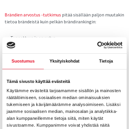
Brändien arvostus -tutkimus
pitää sisällään paljon muutakin
tietoa brändeistä kuin pelkän brändirankingin:
Tunnettuus ja arvostus
Käyttö
Brändin houkuttelevuus (uusi!)
Suosittelu (NPS)
Suostumus
Yksityiskohdat
Tietoja
Hintataso/vastine rahalle
Brändimielikuva
Rahankäytön kehitys tuoteryhmän osalta
Tämä sivusto käyttää evästeitä
Kuluttajahintojen muutoksen vaikutus
Käytämme evästeitä tarjoamamme sisällön ja mainosten
ostokäyttäytymiseen
räätälöimiseen, sosiaalisen median ominaisuuksien
Vastuullisuus
tukemiseen ja kävijämäärämme analysoimiseen. Lisäksi
Arvot- ja Median käyttö –segmentoinnit (uusi!)
jaamme sosiaalisen median, mainosalan ja analytiikka-
alan kumppaneillemme tietoja siitä, miten käytät
Koko tutkimusdata on mallinnettu myös Suomi
sivustoamme. Kumppanimme voivat yhdistää näitä