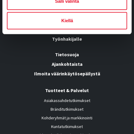
Salli valinta
Tutkimusvastaajille
Yhteystiedot
Kiellä
Osaamisemme
Työnhakijalle
Tietosuoja
Ajankohtaista
Ilmoita väärinkäytösepäilystä
Tuotteet & Palvelut
Asiakassuhdetutkimukset
Bränditutkimukset
Kohderyhmät ja markkinointi
Kuntatutkimukset