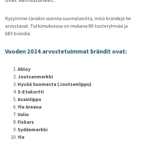
Kysyimme tänäkin vuonna suomalaisilta, mitä brändejä he
arvostavat. Tutkimuksessa on mukana 80 tuoteryhmää ja
683 brändiä.
Vuo­den 2024 ar­vos­te­tuim­mat brän­dit ovat:
Abloy
Joutsenmerkki
Hyvää Suomesta (Joutsenlippu)
S-Etukortti
Avainlippu
Yle Areena
Valio
Fiskars
Sydänmerkki
Yle