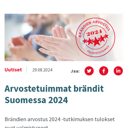
Uutiset
29.08.2024
Jaa:
Ar­vos­te­tuim­mat brän­dit
Suo­mes­sa 2024
Brändien arvostus 2024 -tutkimuksen tulokset
ovat valmistuneet.